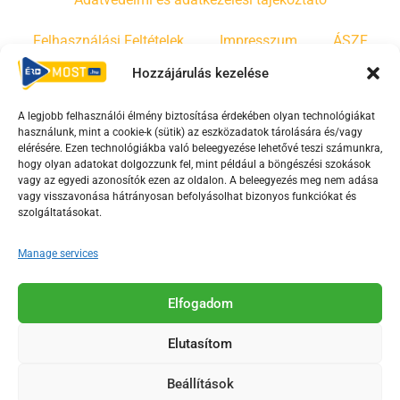
Adatvédelmi és adatkezelési tájékoztató
Felhasználási Feltételek
Impresszum
ÁSZF
Hozzájárulás kezelése
Irányelvek
Moderálási szabályzat
A legjobb felhasználói élmény biztosítása érdekében olyan technológiákat
használunk, mint a cookie-k (sütik) az eszközadatok tárolására és/vagy
F
Y
T
elérésére. Ezen technológiákba való beleegyezése lehetővé teszi számunkra,
hogy olyan adatokat dolgozzunk fel, mint például a böngészési szokások
a
o
i
vagy az egyedi azonosítók ezen az oldalon. A beleegyezés meg nem adása
c
u
k
vagy visszavonása hátrányosan befolyásolhat bizonyos funkciókat és
e
t
t
szolgáltatásokat.
b
u
o
Manage services
o
b
k
o
e
Az Érd Média médiaszolgáltatási tevékenységét a
k
-
Elfogadom
Médiatanács a Magyar Média Mecenatúra program
-
s
keretében támogatja.
Elutasítom
s
q
q
u
Beállítások
u
a
2018-2026. © Minden jog fenntartva, Érd Megyei Jogú Város