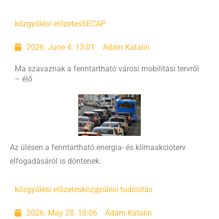
közgyűlési előzetes
SECAP
2026. June 4. 13:01
Ádám Katalin
Ma szavaznak a fenntartható városi mobilitási tervről
– élő
Az ülésen a fenntartható energia- és klímaakcióterv
elfogadásáról is döntenek.
közgyűlési előzetes
közgyűlési tudósítás
2026. May 28. 10:06
Ádám Katalin