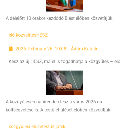
A délelőtt 10 órakor kezdődő ülést élőben közvetítjük.
élő közvetítés
HÉSZ
2026. February 26. 10:08
Ádám Katalin
Kész az új HÉSZ, ma el is fogadhatja a közgyűlés – élő
A közgyűlésen napirenden lesz a város 2026-os
költségvetése is. A testület ülését élőben közvetítjük.
közgyűlési előzetes
tűzijáték