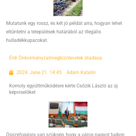
Mutatunk egy rossz, és két jó példát arra, hogyan lehet
eltűntetni a települések határából az illegális
hulladékkupacokat.
Érdi Önkormányzat
megbízólevelek átadása
2024. June 21. 14:45
Ádám Katalin
Komoly együttműködésre kérte Csőzik László az új
képviselőket
Összefogásra van szükség, hogy a város nagyot tudjon