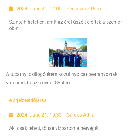
2024. June 21. 12:00
Pecsuvácz Péter
Szinte hihetetlen, amit az érdi úszók elértek a szenior
ob-n
A tucatnyi csillogó érem közül nyolcat bearanyoztak
városunk büszkeségei Gyulán.
előrjelzés
időjárás
2024. June 21. 10:30
Gárdos Attila
Aki csak teheti, töltse vízparton a hétvégét