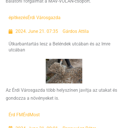
balatoni forgalmat a MÁV-VOLÁN-csoport.
építkezés
Érdi Városgazda
2024. June 21. 07:35
Gárdos Attila
Útkarbantartás lesz a Beléndek utcában és az Imre
utcában
Az Érdi Városgazda több helyszínen javítja az utakat és
gondozza a növényeket is.
Érd FM
ÉrdMost