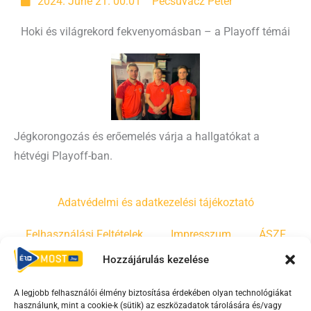
2024. June 21. 00:01
Pecsuvácz Péter
Hoki és világrekord fekvenyomásban – a Playoff témái
Jégkorongozás és erőemelés várja a hallgatókat a
hétvégi Playoff-ban.
Adatvédelmi és adatkezelési tájékoztató
Felhasználási Feltételek
Impresszum
ÁSZF
Hozzájárulás kezelése
Irányelvek
Moderálási szabályzat
A legjobb felhasználói élmény biztosítása érdekében olyan technológiákat
használunk, mint a cookie-k (sütik) az eszközadatok tárolására és/vagy