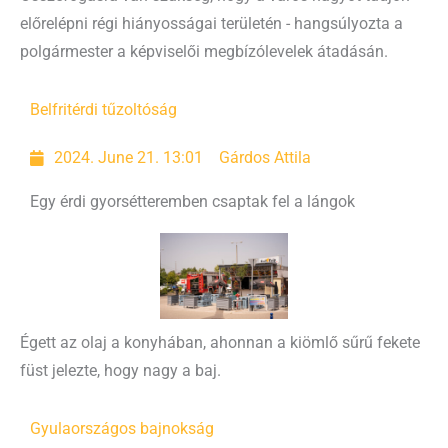
előrelépni régi hiányosságai területén - hangsúlyozta a
polgármester a képviselői megbízólevelek átadásán.
Belfrit
érdi tűzoltóság
2024. June 21. 13:01
Gárdos Attila
Egy érdi gyorsétteremben csaptak fel a lángok
Égett az olaj a konyhában, ahonnan a kiömlő sűrű fekete
füst jelezte, hogy nagy a baj.
Gyula
országos bajnokság