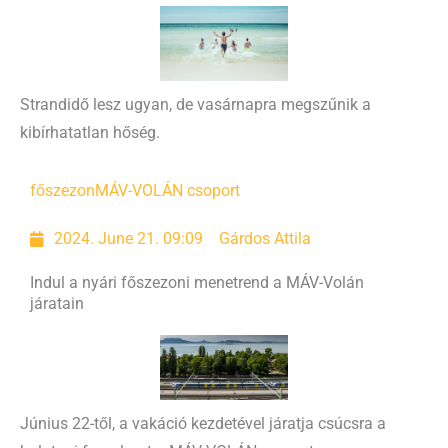
Strandidő lesz ugyan, de vasárnapra megszűnik a
kibírhatatlan hőség.
főszezon
MÁV-VOLÁN csoport
2024. June 21. 09:09
Gárdos Attila
Indul a nyári főszezoni menetrend a MÁV-Volán
járatain
Június 22-től, a vakáció kezdetével járatja csúcsra a