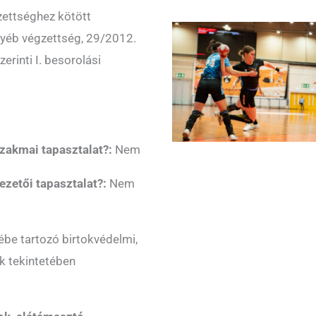
zettséghez kötött
gyéb végzettség, 29/2012.
zerinti I. besorolási
 szakmai tapasztalat?:
Nem
vezetői tapasztalat?:
Nem
ébe tartozó birtokvédelmi,
ok tekintetében