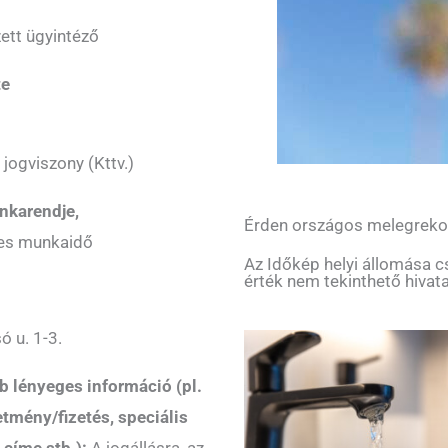
tt ügyintéző
te
jogviszony (Kttv.)
nkarendje,
Érden országos melegreko
ljes munkaidő
Az Időkép helyi állomása c
érték nem tekinthető hivat
ó u. 1-3.
b lényeges információ (pl.
letmény/fizetés, speciális
 címe stb.):
A jogállásra, az