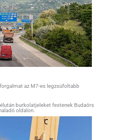
 forgalmat az M7-es legzsúfoltabb
élután burkolatjeleket festenek Budaörs
haladó oldalon.