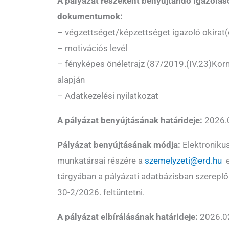
A pályázat részeként benyújtandó igazolás
dokumentumok:
– végzettséget/képzettséget igazoló okirat
– motivációs levél
– fényképes önéletrajz (87/2019.(IV.23)Korm
alapján
– Adatkezelési nyilatkozat
A pályázat benyújtásának határideje:
2026.0
Pályázat benyújtásának módja:
Elektronikus
munkatársai részére a
szemelyzeti@erd.hu
e
tárgyában a pályázati adatbázisban szerepl
30-2/2026. feltüntetni.
A pályázat elbírálásának határideje:
2026.02