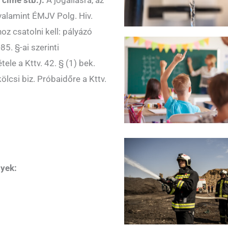
, valamint ÉMJV Polg. Hiv.
oz csatolni kell: pályázó
5. §-ai szerinti
tele a Kttv. 42. § (1) bek.
lcsi biz. Próbaidőre a Kttv.
nyek: