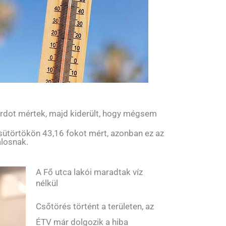
rdot mértek, majd kiderült, hogy mégsem
sütörtökön 43,16 fokot mért, azonban ez az
alosnak.
A Fő utca lakói maradtak víz
nélkül
Csőtörés történt a területen, az
ÉTV már dolgozik a hiba