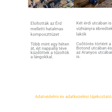
Két érdi utcában is
Eloltották az Érd
vízhiányra ébredte
melletti hatalmas
lakók
komposzttüzet
Csőtörés történt a
Több mint egy héten
Botond utcában é
át, éjt nappallá téve
az Aranyos utcába
küzdöttek a tűzoltók
is.
a lángokkal.
Adatvédelmi és adatkezelési tájékoztató