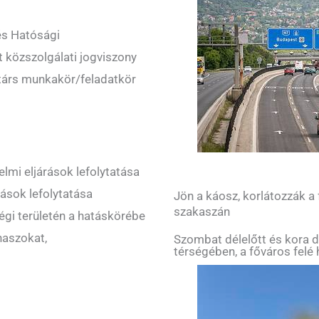
és Hatósági
t közszolgálati jogviszony
atárs munkakör/feladatkör
lmi eljárások lefolytatása
árások lefolytatása
Jön a káosz, korlátozzák a
szakaszán
ességi területén a hatáskörébe
naszokat,
Szombat délelőtt és kora d
térségében, a főváros felé 