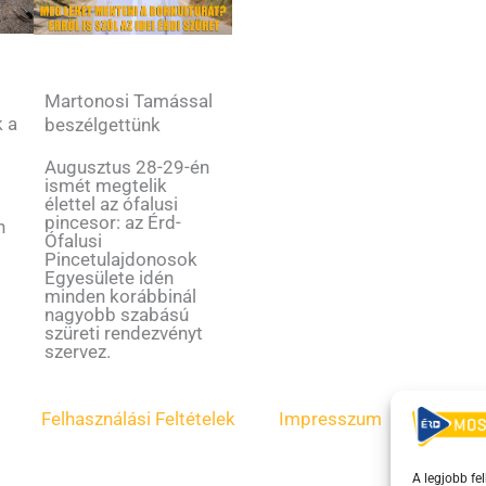
Martonosi Tamással
k a
beszélgettünk
Augusztus 28-29-én
ismét megtelik
élettel az ófalusi
s
pincesor: az Érd-
n
Ófalusi
Pincetulajdonosok
Egyesülete idén
minden korábbinál
nagyobb szabású
szüreti rendezvényt
szervez.
Felhasználási Feltételek
Impresszum
ÁSZF
A legjobb fe