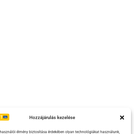
Irányelvek
Moderálási szabályzat
Hozzájárulás kezelése
lhasználói élmény biztosítása érdekében olyan technológiákat használunk,