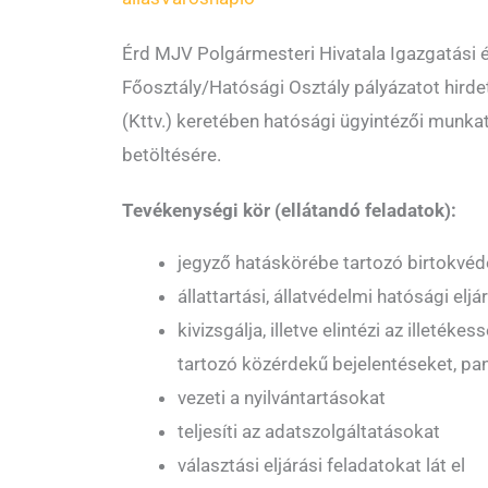
Érd MJV Polgármesteri Hivatala Igazgatási 
Főosztály/Hatósági Osztály pályázatot hirde
(Kttv.) keretében hatósági ügyintézői munk
betöltésére.
Tevékenységi kör (ellátandó feladatok):
jegyző hatáskörébe tartozó birtokvéde
állattartási, állatvédelmi hatósági elj
kivizsgálja, illetve elintézi az illeték
tartozó közérdekű bejelentéseket, pa
vezeti a nyilvántartásokat
teljesíti az adatszolgáltatásokat
választási eljárási feladatokat lát el