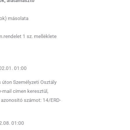
ok, alátámasztó
(ok) másolata
.rendelet 1 sz. melléklete
2.01. 01:00
 úton Személyzeti Osztály
-mail címen keresztül,
ő azonosító számot: 14/ERD-
.08. 01:00