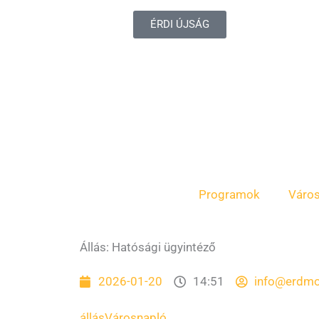
ÉRDI ÚJSÁG
Programok
Váro
Állás: Hatósági ügyintéző
2026-01-20
14:51
info@erdmo
állás
Városnapló