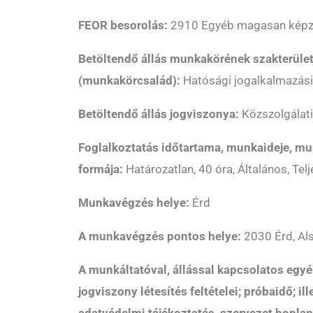
FEOR besorolás:
2910 Egyéb magasan képze
Betöltendő állás munkakörének szakterüle
(munkakörcsalád):
Hatósági jogalkalmazási
Betöltendő állás jogviszonya:
Közszolgálati 
Foglalkoztatás időtartama, munkaideje, mu
formája:
Határozatlan, 40 óra, Általános, Te
Munkavégzés helye:
Érd
A munkavégzés pontos helye:
2030 Érd, Als
A munkáltatóval, állással kapcsolatos egyé
jogviszony létesítés feltételei; próbaidő; il
adatvédelmi tájékoztatás, szervezet
honlap