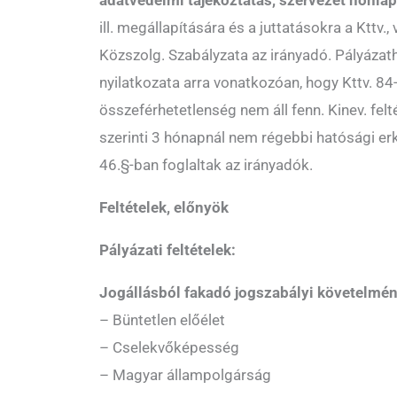
ill. megállapítására és a juttatásokra a Kttv.
Közszolg. Szabályzata az irányadó. Pályázath
nyilatkozata arra vonatkozóan, hogy Kttv. 84-8
összeférhetetlenség nem áll fenn. Kinev. felté
szerinti 3 hónapnál nem régebbi hatósági erkö
46.§-ban foglaltak az irányadók.
Feltételek, előnyök
Pályázati feltételek:
Jogállásból fakadó jogszabályi követelmé
– Büntetlen előélet
– Cselekvőképesség
– Magyar állampolgárság