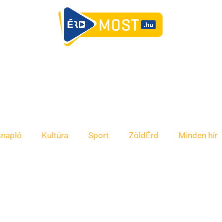
snapló
Kultúra
Sport
ZöldÉrd
Minden hír