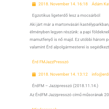
2018. November 14. 16:18
Ádám Kat
Egzotikus ligeterdő lesz a mocsárból
Aki járt már a martonvásári kastélyparkba
élményben legyen részünk: a papi földeknek
mamutfenyő is nő majd. Ez utóbbi három pé
valamint Érd alpolgármesterei is segédkezt
Érd FM
JazzPresszó
2018. November 14. 13:12
info@erd
ÉrdFM – Jazzpresszó (2018.11.14.)
Az ÉrdFM Jazzpresszó című műsorának 2018