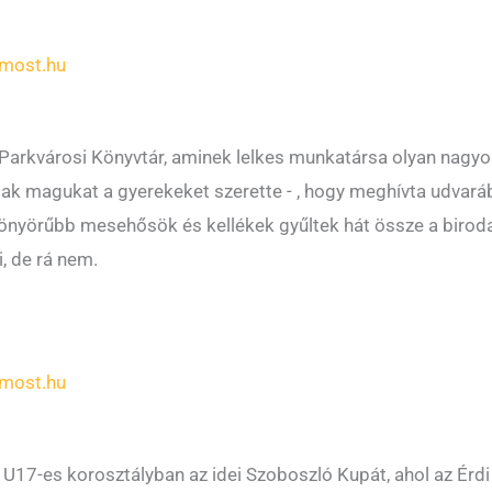
most.hu
y Parkvárosi Könyvtár, aminek lelkes munkatársa olyan nagyon
ak magukat a gyerekeket szerette - , hogy meghívta udvará
yönyörűbb mesehősök és kellékek gyűltek hát össze a biroda
i, de rá nem.
most.hu
U17-es korosztályban az idei Szoboszló Kupát, ahol az Érd