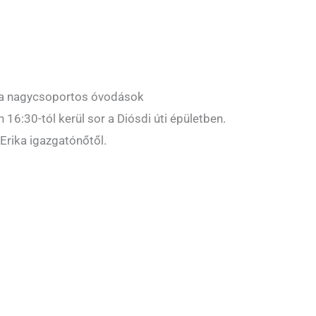
r a nagycsoportos óvodások
16:30-tól kerül sor a Diósdi úti épületben.
Erika igazgatónőtől.