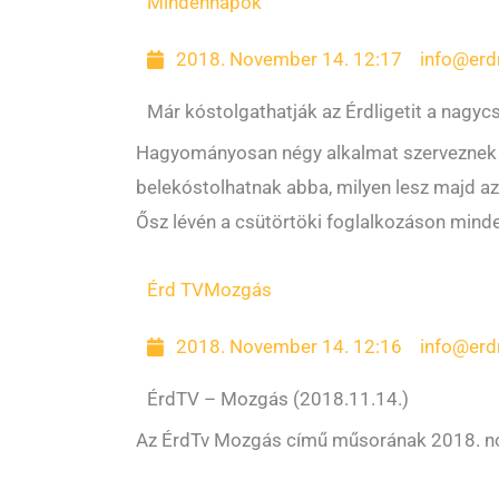
Mindennapok
2018. November 14. 12:17
info@erd
Már kóstolgathatják az Érdligetit a nagy
Hagyományosan négy alkalmat szerveznek az
belekóstolhatnak abba, milyen lesz majd az 
Ősz lévén a csütörtöki foglalkozáson minde
Érd TV
Mozgás
2018. November 14. 12:16
info@erd
ÉrdTV – Mozgás (2018.11.14.)
Az ÉrdTv Mozgás című műsorának 2018. no