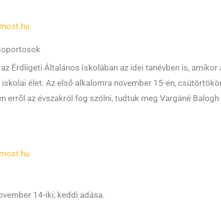
most.hu
csoportosok
 Érdligeti Általános Iskolában az idei tanévben is, amiko
iskolai élet. Az első alkalomra november 15-én, csütörtökön 
n erről az évszakról fog szólni, tudtuk meg Vargáné Balogh 
most.hu
vember 14-iki, keddi adása.