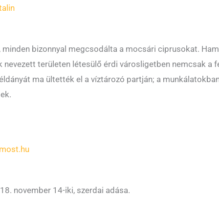
alin
n, minden bizonnyal megcsodálta a mocsári ciprusokat. Hama
 nevezett területen létesülő érdi városligetben nemcsak a f
ldányát ma ültették el a víztározó partján; a munkálatokba
ek.
most.hu
. november 14-iki, szerdai adása.