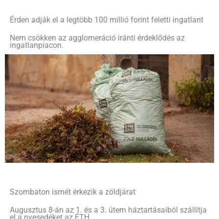
Érden adják el a legtöbb 100 millió forint feletti ingatlant
Nem csökken az agglomeráció iránti érdeklődés az
ingatlanpiacon.
Szombaton ismét érkezik a zöldjárat
Augusztus 8-án az 1. és a 3. ütem háztartásaiból szállítja
el a nyesedéket az ÉTH.