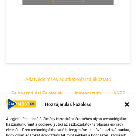
Adatvédelmi és adatkezelési tájékoztató
Felhasználási Feltételek
Impresszum
ÁSZF
Hozzájárulás kezelése
Irányelvek
Moderálási szabályzat
A legjobb felhasználói élmény biztosítása érdekében olyan technológiákat
használunk, mint a cookie-k (sütik) az eszközadatok tárolására és/vagy
F
Y
T
elérésére. Ezen technológiákba való beleegyezése lehetővé teszi számunkra,
hogy olyan adatokat dolgozzunk fel, mint például a böngészési szokások