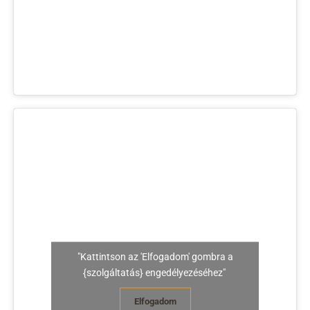
"Kattintson az 'Elfogadom' gombra a
{szolgáltatás} engedélyezéséhez"
Elfogadom