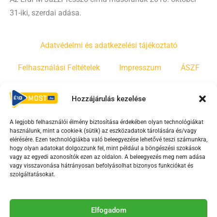
31-iki, szerdai adása.
Adatvédelmi és adatkezelési tájékoztató
Felhasználási Feltételek
Impresszum
ÁSZF
Irányelvek
Moderálási szabályzat
Hozzájárulás kezelése
A legjobb felhasználói élmény biztosítása érdekében olyan technológiákat
F
Y
T
használunk, mint a cookie-k (sütik) az eszközadatok tárolására és/vagy
a
o
i
elérésére. Ezen technológiákba való beleegyezése lehetővé teszi számunkra,
c
u
k
hogy olyan adatokat dolgozzunk fel, mint például a böngészési szokások
vagy az egyedi azonosítók ezen az oldalon. A beleegyezés meg nem adása
e
t
t
vagy visszavonása hátrányosan befolyásolhat bizonyos funkciókat és
b
u
o
szolgáltatásokat.
o
b
k
o
e
Az Érd Média médiaszolgáltatási tevékenységét a
k
-
Elfogadom
Médiatanács a Magyar Média Mecenatúra program