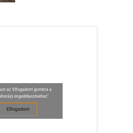
son az 'Elfogadom' gombra a
áltatás} engedélyezéséhez"
Elfogadom