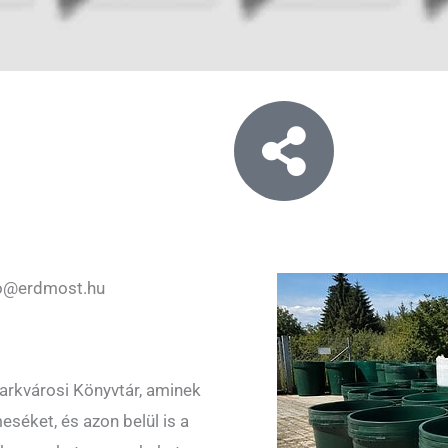
o@erdmost.hu
Parkvárosi Könyvtár, aminek
séket, és azon belül is a