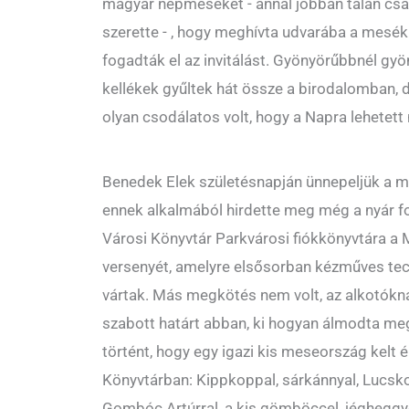
magyar népmeséket - annál jobban talán cs
szerette - , hogy meghívta udvarába a mesék
fogadták el az invitálást. Gyönyörűbbnél g
kellékek gyűltek hát össze a birodalomban, d
olyan csodálatos volt, hogy a Napra lehetett 
Benedek Elek születésnapján ünnepeljük a 
ennek alkalmából hirdette meg még a nyár f
Városi Könyvtár Parkvárosi fiókkönyvtára a
versenyét, amelyre elsősorban kézműves tec
vártak. Más megkötés nem volt, az alkotókna
szabott határt abban, ki hogyan álmodta m
történt, hogy egy igazi kis meseország kelt é
Könyvtárban: Kippkoppal, sárkánnyal, Lucs
Gombóc Artúrral, a kis gömböccel, jégheggy