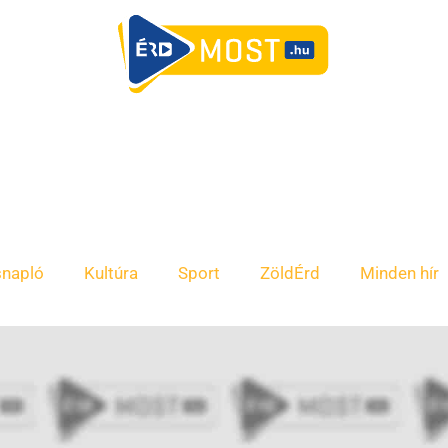
snapló
Kultúra
Sport
ZöldÉrd
Minden hír