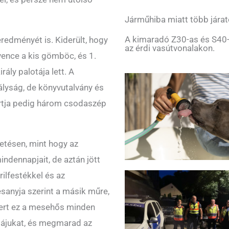
Járműhiba miatt több járat
A kimaradó Z30-as és S40-
eredményét is. Kiderült, hogy
az érdi vasútvonalakon.
vence a kis gömböc, és 1.
ály palotája lett. A
rályság, de könyvutalvány és
ortja pedig három csodaszép
detésen, mint hogy az
ndennapjait, de aztán jött
rilfestékkel és az
sanyja szerint a másik műre,
mert ez a mesehős minden
ziájukat, és megmarad az