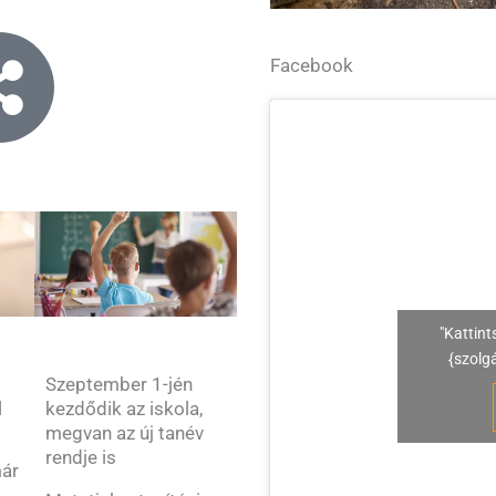
Facebook
"Kattint
{szolg
Szeptember 1-jén
kezdődik az iskola,
l
megvan az új tanév
rendje is
már