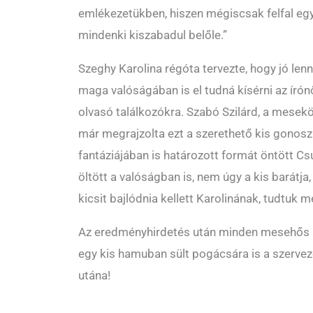
emlékezetükben, hiszen mégiscsak felfal egy
mindenki kiszabadul belőle.”
Szeghy Karolina régóta tervezte, hogy jó le
maga valóságában is el tudná kísérni az írónő
olvasó találkozókra. Szabó Szilárd, a mesekö
már megrajzolta ezt a szerethető kis gonosz
fantáziájában is határozott formát öntött Cs
öltött a valóságban is, nem úgy a kis barátja
kicsit bajlódnia kellett Karolinának, tudtuk m
Az eredményhirdetés után minden mesehős a
egy kis hamuban sült pogácsára is a szervező
utána!