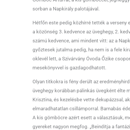
sorban a Napkirály palotájával.
Hétfőn este pedig közhírré tették a verseny 
a közönség 3. kedvence az üveghegy, 2. ked
számú kedvence, ami mindent vitt: az a Napkir
győztesek jutalma pedig, ha nem is a fele ki
oklevél lett, a Szivárvány Óvoda Őzike csop
mesekönyvvel is gazdagodhatott.
Olyan titkokra is fény derült az eredményhir
üveghegy korábban pálinkás üvegként élte mi
Krisztina, és kezelésbe vette dekupázzsal, ak
elmaradhatatlan csillámporral. Barnabás éde
A kis gömböcre azért esett a választásuk, 
gyereket nagyon megfog. „Beindítja a fantá