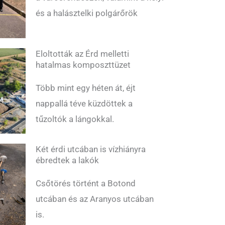
és a halásztelki polgárőrök
Eloltották az Érd melletti
hatalmas komposzttüzet
Több mint egy héten át, éjt
nappallá téve küzdöttek a
tűzoltók a lángokkal.
Két érdi utcában is vízhiányra
ébredtek a lakók
Csőtörés történt a Botond
utcában és az Aranyos utcában
is.