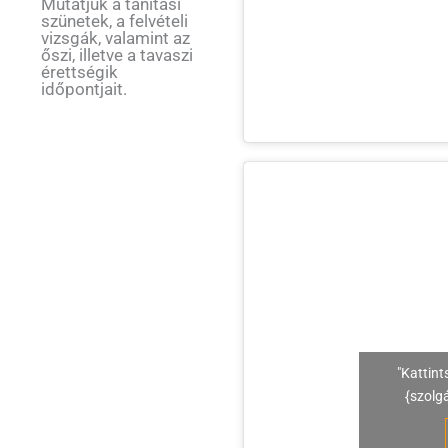
Mutatjuk a tanítási
szünetek, a felvételi
vizsgák, valamint az
őszi, illetve a tavaszi
érettségik
időpontjait.
"Kattint
{szolg