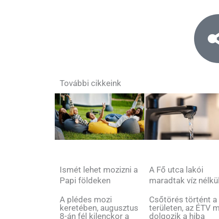
További cikkeink
Ismét lehet mozizni a
A Fő utca lakói
Papi földeken
maradtak víz nélkü
A plédes mozi
Csőtörés történt a
keretében, augusztus
területen, az ÉTV 
8-án fél kilenckor a
dolgozik a hiba