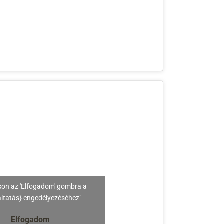
son az 'Elfogadom' gombra a
áltatás} engedélyezéséhez"
Elfogadom