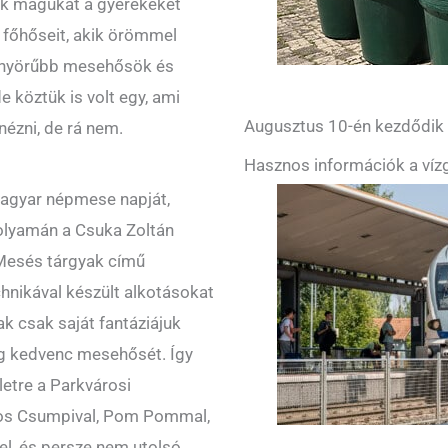
ak magukat a gyerekeket
 főhőseit, akik örömmel
yönyörűbb mesehősök és
e köztük is volt egy, ami
Augusztus 10-én kezdődik a
nézni, de rá nem.
Hasznos információk a vízg
magyar népmese napját,
olyamán a Csuka Zoltán
 Mesés tárgyak című
hnikával készült alkotásokat
k csak saját fantáziájuk
eg kedvenc mesehősét. Így
letre a Parkvárosi
kos Csumpival, Pom Pommal,
el, és persze nem utolsó