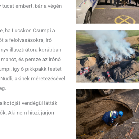
 tucat embert, bár a végén
nne, ha Lucskos Csumpi a
t a felolvasásokra, író-
nyv illusztrátora korábban
 manót, és persze az írónő
umpi, így ő pikkpakk testet
, Nudli, akinek méretezésével
eg.
lkotóját vendégül látták
k. Aki nem hiszi, járjon