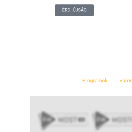
ÉRDI ÚJSÁG
Programok
Váro