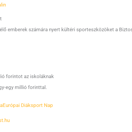
lin
t
élő emberek számára nyert kültéri sporteszközöket a Biztos
ió forintot az iskoláknak
egy millió forinttal.
la
Európai Diáksport Nap
t.hu