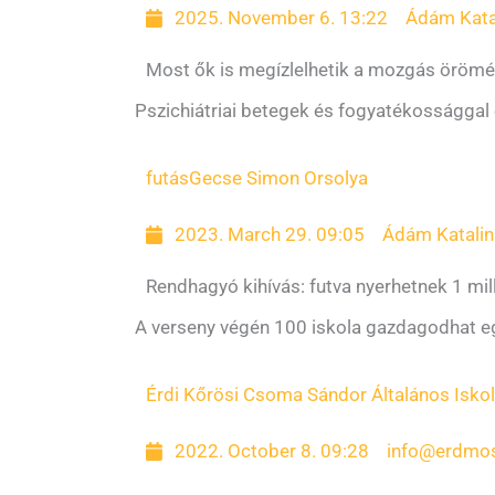
2025. November 6. 13:22
Ádám Kata
Most ők is megízlelhetik a mozgás örömé
Pszichiátriai betegek és fogyatékossággal 
futás
Gecse Simon Orsolya
2023. March 29. 09:05
Ádám Katalin
Rendhagyó kihívás: futva nyerhetnek 1 mill
A verseny végén 100 iskola gazdagodhat egy-
Érdi Kőrösi Csoma Sándor Általános Isko
2022. October 8. 09:28
info@erdmos