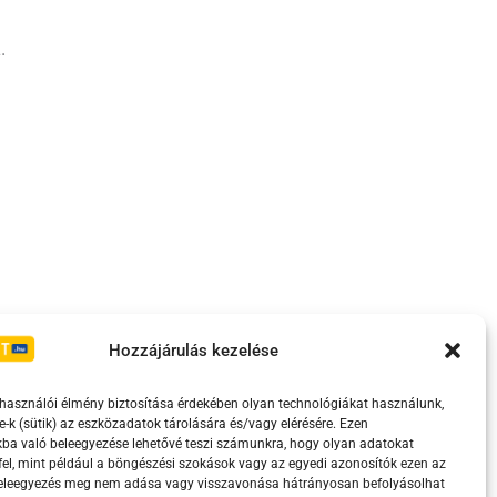
.
Irányelvek
Moderálási szabályzat
Hozzájárulás kezelése
lhasználói élmény biztosítása érdekében olyan technológiákat használunk,
e-k (sütik) az eszközadatok tárolására és/vagy elérésére. Ezen
ba való beleegyezése lehetővé teszi számunkra, hogy olyan adatokat
el, mint például a böngészési szokások vagy az egyedi azonosítók ezen az
beleegyezés meg nem adása vagy visszavonása hátrányosan befolyásolhat