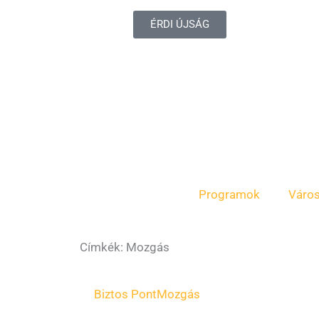
ÉRDI ÚJSÁG
Programok
Váro
Címkék: Mozgás
Biztos Pont
Mozgás