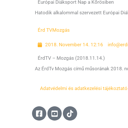
Európai Diáksport Nap a Kőrösiben
Hatodik alkalommal szervezett Európai Diá
Érd TV
Mozgás
2018. November 14. 12:16
info@erd
ÉrdTV – Mozgás (2018.11.14.)
Az ÉrdTv Mozgás című műsorának 2018. no
Adatvédelmi és adatkezelési tájékoztató
F
Y
T
a
o
i
c
u
k