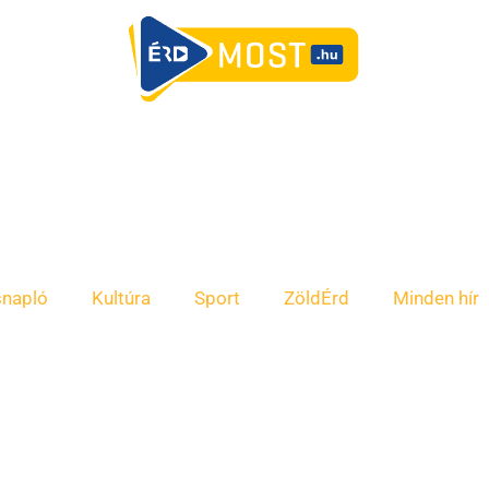
snapló
Kultúra
Sport
ZöldÉrd
Minden hír