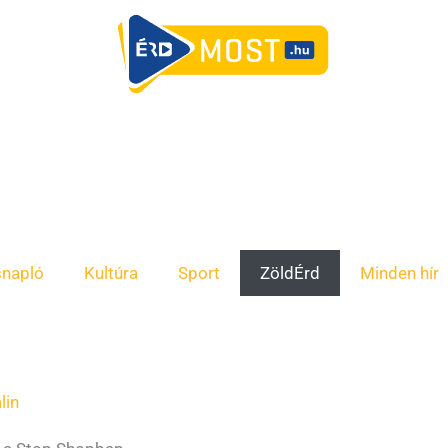
snapló
Kultúra
Sport
ZöldÉrd
Minden hír
lin