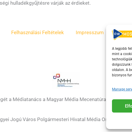
gi hulladékgyűjtésre várják az érdieket.
Felhasználási Feltételek
Impresszum
ÁSZF
A legjobb fe
mint a cooki
technológiák
dolgozzunk f
oldalon. A 
bizonyos fun
Manage serv
égét a Médiatanács a Magyar Média Mecenatúra program k
El
gyei Jogú Város Polgármesteri Hivatal Média Osztálya