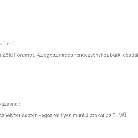
vőjéről
di Zöld Fórumot. Az egész napos rendezvényhez bárki csatla
lyazásnak
szhelyzet esetén végezhet ilyen munkálatokat az ELMŰ.