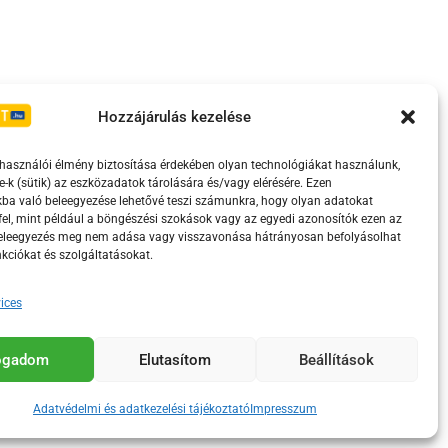
Irányelvek
Moderálási szabályzat
Hozzájárulás kezelése
lhasználói élmény biztosítása érdekében olyan technológiákat használunk,
e-k (sütik) az eszközadatok tárolására és/vagy elérésére. Ezen
ba való beleegyezése lehetővé teszi számunkra, hogy olyan adatokat
el, mint például a böngészési szokások vagy az egyedi azonosítók ezen az
beleegyezés meg nem adása vagy visszavonása hátrányosan befolyásolhat
kciókat és szolgáltatásokat.
ices
eretében támogatja.
fogadom
Elutasítom
Beállítások
Adatvédelmi és adatkezelési tájékoztató
Impresszum