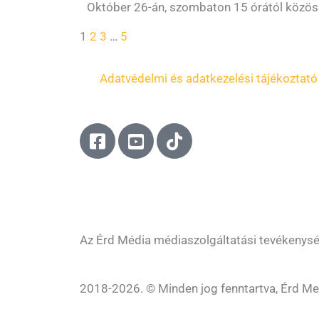
Október 26-án, szombaton 15 órától közössé
1
2
3
…
5
Adatvédelmi és adatkezelési tájékoztató
F
Y
T
a
o
i
c
u
k
e
t
t
b
u
o
o
b
k
o
e
Az Érd Média médiaszolgáltatási tevékenys
k
-
-
s
2018-2026. © Minden jog fenntartva, Érd Me
s
q
q
u