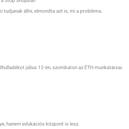
t a Stop Shopban
i tudjanak állni, elmondta azt is, mi a probléma.
ldhulladékot július 12-én, szombaton az ÉTH munkatársai.
ye, hanem edukációs központ is lesz.