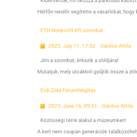
Kiderítettük, mi okozza a parkolási káosz
Hétfőn rendőr segítette a vásárlókat, hogy k
ÉTH Nonprofit Kft.
szombat
2025. July 11. 17:52
Gárdos Attila
Jön a szombat, érkezik a zöldjárat
Mutatjuk, mely utcákból gyűjtik össze a zö
Érdi Zöld Fórum
felújítás
2025. June 16. 09:51
Gárdos Attila
Közösségi térré alakul a múzeumkert
A kert nem csupán generációk találkozóhel