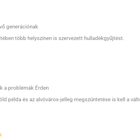
kvő generációnak
etében több helyszínen is szervezett hulladékgyűjtést.
ak a problémák Érden
öld példa és az alvóváros-jelleg megszüntetése is kell a vál
a