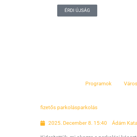
ÉRDI ÚJSÁG
Programok
Váro
Page
Page
Page
Page
fizetős parkolás
parkolás
2025. December 8. 15:40
Ádám Kata