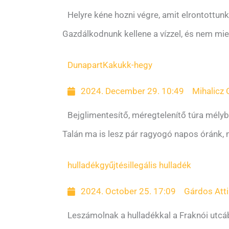
Helyre kéne hozni végre, amit elrontottunk
Gazdálkodnunk kellene a vízzel, és nem mie
Dunapart
Kakukk-hegy
2024. December 29. 10:49
Mihalicz C
Bejglimentesítő, méregtelenítő túra mél
Talán ma is lesz pár ragyogó napos óránk, 
hulladékgyűjtés
illegális hulladék
2024. October 25. 17:09
Gárdos Atti
Leszámolnak a hulladékkal a Fraknói utc