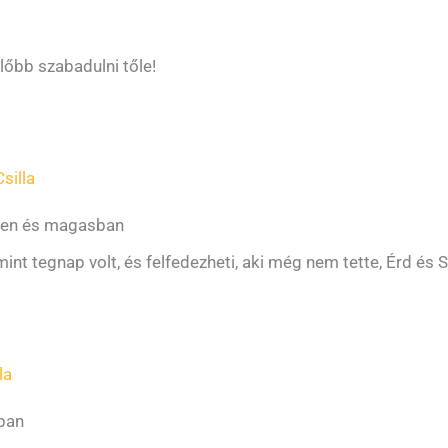
lőbb szabadulni tőle!
silla
yben és magasban
mint tegnap volt, és felfedezheti, aki még nem tette, Érd é
la
ában