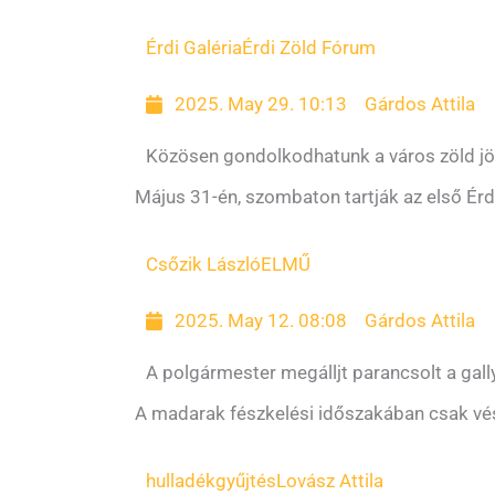
Érdi Galéria
Érdi Zöld Fórum
2025. May 29. 10:13
Gárdos Attila
Közösen gondolkodhatunk a város zöld jö
Május 31-én, szombaton tartják az első Ér
Csőzik László
ELMŰ
2025. May 12. 08:08
Gárdos Attila
A polgármester megálljt parancsolt a gal
A madarak fészkelési időszakában csak vé
hulladékgyűjtés
Lovász Attila