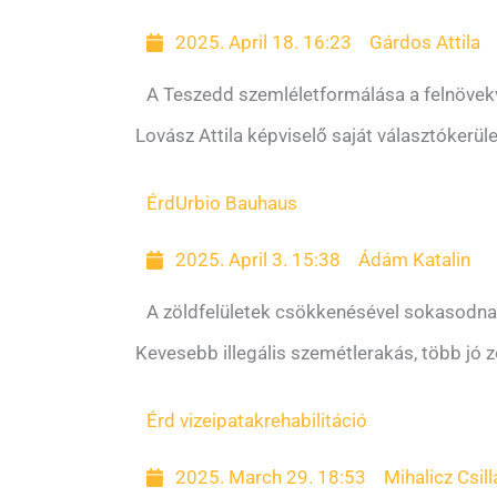
2025. April 18. 16:23
Gárdos Attila
A Teszedd szemléletformálása a felnöve
Lovász Attila képviselő saját választókerül
Érd
Urbio Bauhaus
2025. April 3. 15:38
Ádám Katalin
A zöldfelületek csökkenésével sokasodn
Kevesebb illegális szemétlerakás, több jó z
Érd vizei
patakrehabilitáció
2025. March 29. 18:53
Mihalicz Csill