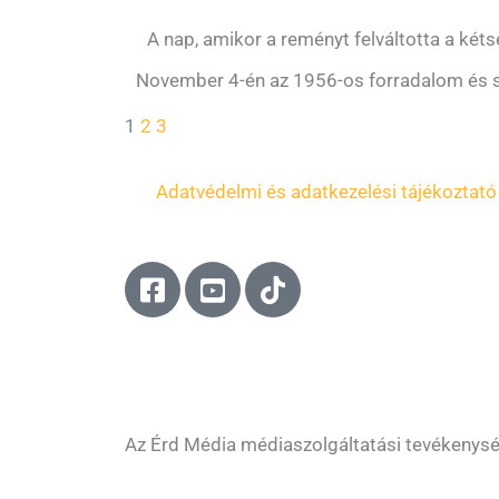
A nap, amikor a reményt felváltotta a két
November 4-én az 1956-os forradalom és s
1
2
3
Adatvédelmi és adatkezelési tájékoztató
F
Y
T
a
o
i
c
u
k
e
t
t
b
u
o
o
b
k
o
e
Az Érd Média médiaszolgáltatási tevékenys
k
-
-
s