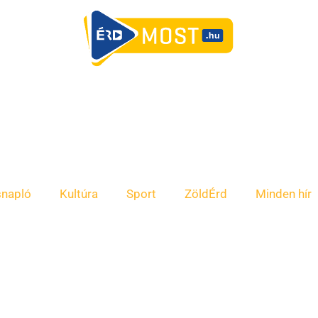
snapló
Kultúra
Sport
ZöldÉrd
Minden hír