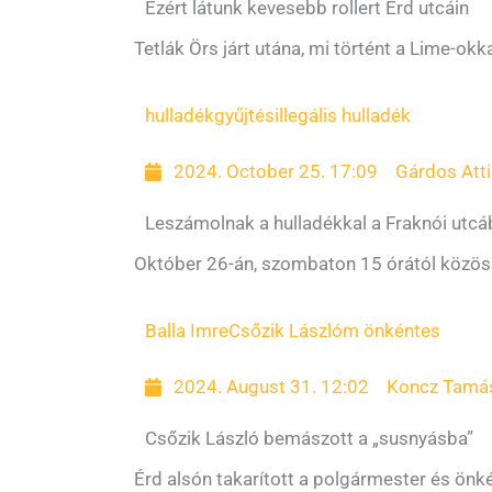
Ezért látunk kevesebb rollert Érd utcáin
Tetlák Örs járt utána, mi történt a Lime-okka
hulladékgyűjtés
illegális hulladék
2024. October 25. 17:09
Gárdos Atti
Leszámolnak a hulladékkal a Fraknói utc
Október 26-án, szombaton 15 órától közössé
Balla Imre
Csőzik Lászlóm önkéntes
2024. August 31. 12:02
Koncz Tamá
Csőzik László bemászott a „susnyásba”
Érd alsón takarított a polgármester és önké