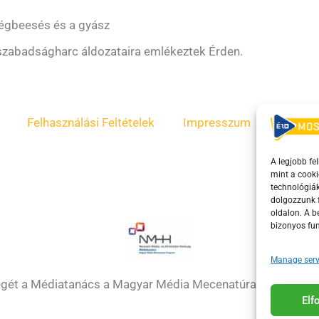
ségbeesés és a gyász
zabadságharc áldozataira emlékeztek Érden.
Felhasználási Feltételek
Impresszum
ÁSZF
A legjobb fe
mint a cooki
technológiák
dolgozzunk f
oldalon. A 
bizonyos fun
Manage serv
égét a Médiatanács a Magyar Média Mecenatúra program k
El