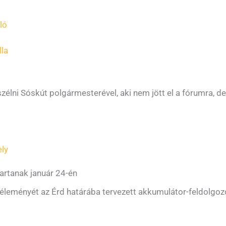
ló
lla
lni Sóskút polgármesterével, aki nem jött el a fórumra, de 
ly
artanak január 24-én
éleményét az Érd határába tervezett akkumulátor-feldolgoz