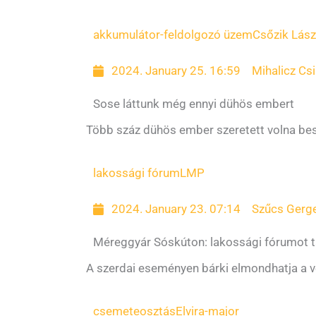
akkumulátor-feldolgozó üzem
Csőzik Lász
2024. January 25. 16:59
Mihalicz Csi
Sose láttunk még ennyi dühös embert
Több száz dühös ember szeretett volna beszé
lakossági fórum
LMP
2024. January 23. 07:14
Szűcs Gerge
Méreggyár Sóskúton: lakossági fórumot t
A szerdai eseményen bárki elmondhatja a v
csemeteosztás
Elvira-major