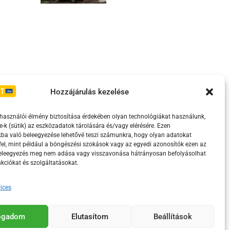
Irányelvek
Moderálási szabályzat
Hozzájárulás kezelése
lhasználói élmény biztosítása érdekében olyan technológiákat használunk,
e-k (sütik) az eszközadatok tárolására és/vagy elérésére. Ezen
ba való beleegyezése lehetővé teszi számunkra, hogy olyan adatokat
el, mint például a böngészési szokások vagy az egyedi azonosítók ezen az
beleegyezés meg nem adása vagy visszavonása hátrányosan befolyásolhat
kciókat és szolgáltatásokat.
ices
eretében támogatja.
fogadom
Elutasítom
Beállítások