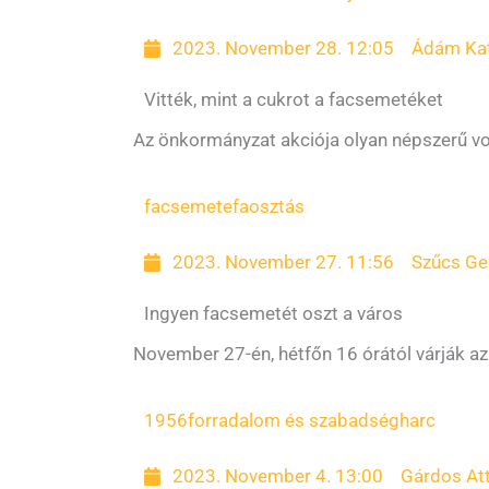
2023. November 28. 12:05
Ádám Kat
Vitték, mint a cukrot a facsemetéket
Az önkormányzat akciója olyan népszerű vol
facsemete
faosztás
2023. November 27. 11:56
Szűcs Ge
Ingyen facsemetét oszt a város
November 27-én, hétfőn 16 órától várják az
1956
forradalom és szabadségharc
2023. November 4. 13:00
Gárdos Att