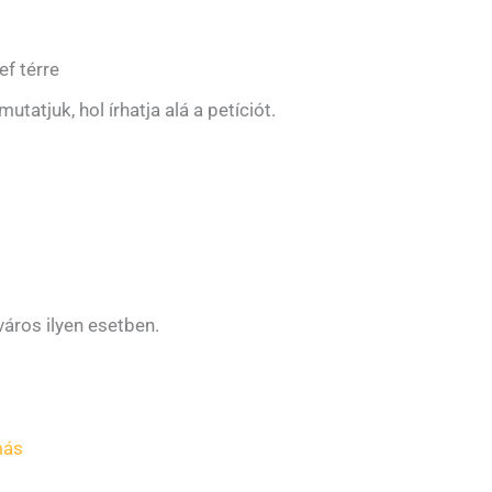
ef térre
tatjuk, hol írhatja alá a petíciót.
 város ilyen esetben.
más