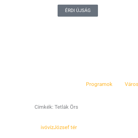
ÉRDI ÚJSÁG
Programok
Váro
Címkék: Tetlák Örs
Page
Page
Page
ivóvíz
József tér