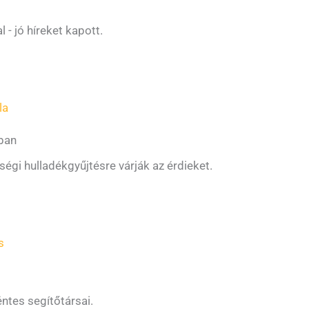
l - jó híreket kapott.
la
ában
gi hulladékgyűjtésre várják az érdieket.
s
ntes segítőtársai.