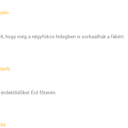
alin
t, hogy még a négyfokos hidegben is sorbaálltak a fákért.
rgely
 érdeklődőket Érd főterén.
ila