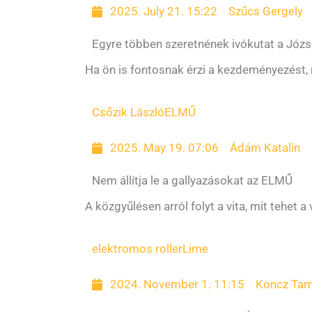
2025. July 21. 15:22
Szűcs Gergely
Egyre többen szeretnének ivókutat a Józs
Ha ön is fontosnak érzi a kezdeményezést, mu
Csőzik László
ELMŰ
2025. May 19. 07:06
Ádám Katalin
Nem állítja le a gallyazásokat az ELMŰ
A közgyűlésen arról folyt a vita, mit tehet a
elektromos roller
Lime
2024. November 1. 11:15
Koncz Ta