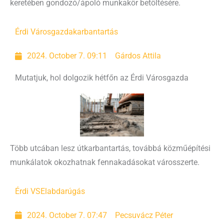
keretében gondozó/ápoló munkakör betöltésére.
Érdi Városgazda
karbantartás
2024. October 7. 09:11
Gárdos Attila
Mutatjuk, hol dolgozik hétfőn az Érdi Városgazda
Több utcában lesz útkarbantartás, továbbá közműépítési
munkálatok okozhatnak fennakadásokat városszerte.
Érdi VSE
labdarúgás
2024. October 7. 07:47
Pecsuvácz Péter