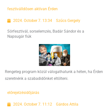
fesztivál
Idősen aktívan Érden
2024. October 7. 13:34
Szűcs Gergely
Sörfesztivál, sorselemzés, Badár Sándor és a
Napsugár fiúk
Rengeteg program közül válogathatunk a héten, ha Érden
szeretnénk a szabadidőnket eltölteni.
előrejelzés
időjárás
2024. October 7. 11:12
Gárdos Attila