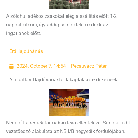
A zöldhulladékos zsákokat elég a szállítás előtt 1-2
nappal kitenni, így addig sem éktelenkednek az
ingatlanok előtt.
Érd
Hajdúnánás
2024. October 7. 14:54
Pecsuvácz Péter
A hibátlan Hajdúnánástól kikaptak az érdi kézisek
Nem bírt a remek formában lévő ellenfelével Simics Judit
vezetőedző alakulata az NB I/B negyedik fordulójában.