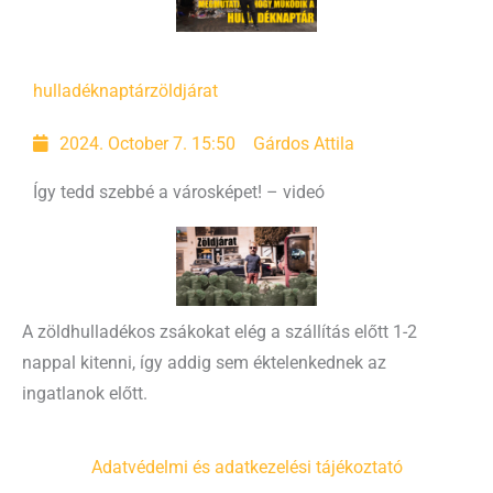
hulladéknaptár
zöldjárat
2024. October 7. 15:50
Gárdos Attila
Így tedd szebbé a városképet! – videó
A zöldhulladékos zsákokat elég a szállítás előtt 1-2
nappal kitenni, így addig sem éktelenkednek az
ingatlanok előtt.
Adatvédelmi és adatkezelési tájékoztató