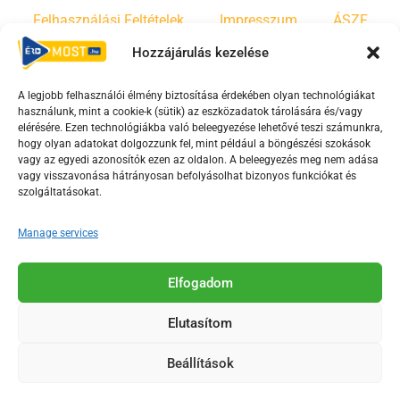
Felhasználási Feltételek
Impresszum
ÁSZF
Hozzájárulás kezelése
Irányelvek
Moderálási szabályzat
A legjobb felhasználói élmény biztosítása érdekében olyan technológiákat
használunk, mint a cookie-k (sütik) az eszközadatok tárolására és/vagy
F
Y
T
elérésére. Ezen technológiákba való beleegyezése lehetővé teszi számunkra,
a
o
i
hogy olyan adatokat dolgozzunk fel, mint például a böngészési szokások
vagy az egyedi azonosítók ezen az oldalon. A beleegyezés meg nem adása
c
u
k
vagy visszavonása hátrányosan befolyásolhat bizonyos funkciókat és
e
t
t
szolgáltatásokat.
b
u
o
o
b
k
Manage services
o
e
Az Érd Média médiaszolgáltatási tevékenységét a
k
-
Elfogadom
Médiatanács a Magyar Média Mecenatúra program
-
s
keretében támogatja.
Elutasítom
s
q
q
u
Beállítások
u
a
2018-2026. © Minden jog fenntartva, Érd Megyei Jogú Város
a
r
Polgármesteri Hivatal Média Osztálya