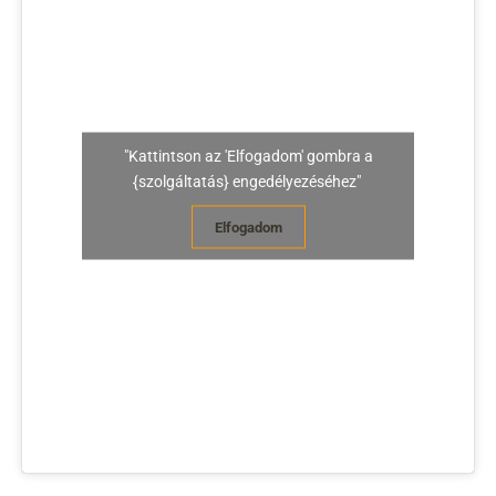
"Kattintson az 'Elfogadom' gombra a
{szolgáltatás} engedélyezéséhez"
Elfogadom