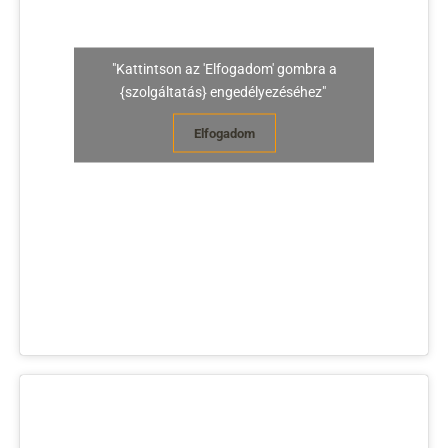
"Kattintson az 'Elfogadom' gombra a
{szolgáltatás} engedélyezéséhez"
Elfogadom