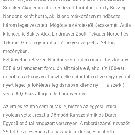
Snooker Akadémia által rendezett fordulón, amely Bezzeg
Nándor sikerét hozta, aki kilenc mérkőzésen mindössze
három leget veszített. Mögötte az érdiektől Kecskeméti Attila
kilencedik, Bakity Alex, Lindmayer Zsolt, Tekauer Norbert és
Tekauer Gréta egyaránt a 17. helyen végzett a 24 fős
mezőnyben.
Ezt követően Bezzeg Nándor szombaton már a Jászladányi
ESE által rendezett fordulón állt tábla elé, ahol tíz 180-ast
dobott és a Fenyvesi László elleni döntőben tizenegy nyílból
nyert leget (a tökéletes leg dartsban kilenc nyíl – a szerk.),
végül 80,68-as átlaggal lett aranyérmes.
Az érdiek ezután sem álltak le, hiszen az egyesületből
nyolcan vettek részt a Dömsöd-Kunszentmiklós Darts
Egyesület által rendezett versenyen. A rekordszámú nevezőt,
35 főt hozó eseményt a hazaiak játékosa, Eisenhoffer