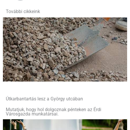
További cikkeink
Útkarbantartás lesz a György utcában
Mutatjuk, hogy hol dolgoznak pénteken az Érdi
Városgazda munkatársai.