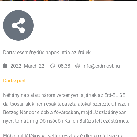
Darts: eseménydús napok után az érdiek
2022. March 22.
08:38
info@erdmost.hu
Darts
sport
Néhány nap alatt három versenyen is jártak az Érd-EL SE
dartsosai, akik nem csak tapasztalatokat szereztek, hiszen
Bezzeg Nándor előbb a fővárosban, majd Jászladányban
nyert tornát, míg Dömsödön Kulich Balázs lett ezüstérmes.
Előbb hat játékossal vettek részt az érdiek a múlt szerdai,