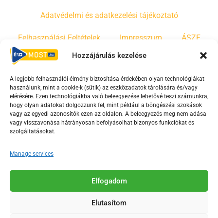
Adatvédelmi és adatkezelési tájékoztató
Felhasználási Feltételek
Impresszum
ÁSZF
Hozzájárulás kezelése
Irányelvek
Moderálási szabályzat
A legjobb felhasználói élmény biztosítása érdekében olyan technológiákat
használunk, mint a cookie-k (sütik) az eszközadatok tárolására és/vagy
F
Y
T
elérésére. Ezen technológiákba való beleegyezése lehetővé teszi számunkra,
hogy olyan adatokat dolgozzunk fel, mint például a böngészési szokások
a
o
i
vagy az egyedi azonosítók ezen az oldalon. A beleegyezés meg nem adása
c
u
k
vagy visszavonása hátrányosan befolyásolhat bizonyos funkciókat és
e
t
t
szolgáltatásokat.
b
u
o
Manage services
o
b
k
o
e
Az Érd Média médiaszolgáltatási tevékenységét a
k
-
Elfogadom
Médiatanács a Magyar Média Mecenatúra program
-
s
keretében támogatja.
Elutasítom
s
q