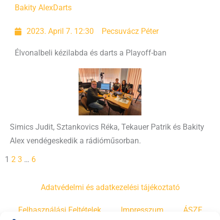
Bakity Alex
Darts
2023. April 7. 12:30
Pecsuvácz Péter
Élvonalbeli kézilabda és darts a Playoff-ban
Simics Judit, Sztankovics Réka, Tekauer Patrik és Bakity
Alex vendégeskedik a rádióműsorban.
1
2
3
…
6
Adatvédelmi és adatkezelési tájékoztató
Felhasználási Feltételek
Impresszum
ÁSZF