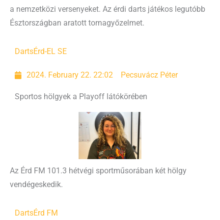
a nemzetközi versenyeket. Az érdi darts játékos legutóbb
Észtországban aratott tornagyőzelmet.
Darts
Érd-EL SE
2024. February 22. 22:02
Pecsuvácz Péter
Sportos hölgyek a Playoff látókörében
Az Érd FM 101.3 hétvégi sportműsorában két hölgy
vendégeskedik.
Darts
Érd FM