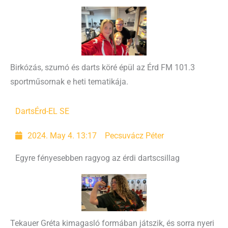
Birkózás, szumó és darts köré épül az Érd FM 101.3
sportműsornak e heti tematikája.
Darts
Érd-EL SE
2024. May 4. 13:17
Pecsuvácz Péter
Egyre fényesebben ragyog az érdi dartscsillag
Tekauer Gréta kimagasló formában játszik, és sorra nyeri