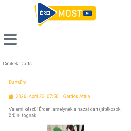
Címkék: Darts
Page
Page
Page
Page
Darts
Érd
2026. April 22. 07:58
Gárdos Attila
Valami készül Érden, amelynek a hazai dartsjátékosok
örülni fognak