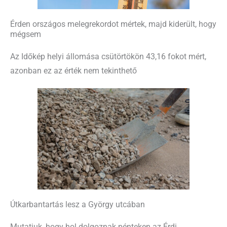
Érden országos melegrekordot mértek, majd kiderült, hogy
mégsem
Az Időkép helyi állomása csütörtökön 43,16 fokot mért,
azonban ez az érték nem tekinthető
Útkarbantartás lesz a György utcában
Mutatjuk, hogy hol dolgoznak pénteken az Érdi