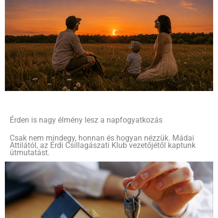
Érden is nagy élmény lesz a napfogyatkozás
Csak nem mindegy, honnan és hogyan nézzük. Mádai
Attilától, az Érdi Csillagászati Klub vezetőjétől kaptunk
útmutatást.