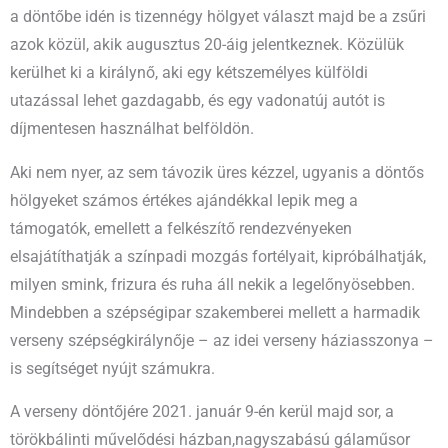
a döntőbe idén is tizennégy hölgyet választ majd be a zsűri
azok közül, akik augusztus 20-áig jelentkeznek. Közülük
kerülhet ki a királynő, aki egy kétszemélyes külföldi
utazással lehet gazdagabb, és egy vadonatúj autót is
díjmentesen használhat belföldön.
Aki nem nyer, az sem távozik üres kézzel, ugyanis a döntős
hölgyeket számos értékes ajándékkal lepik meg a
támogatók, emellett a felkészítő rendezvényeken
elsajátíthatják a színpadi mozgás fortélyait, kipróbálhatják,
milyen smink, frizura és ruha áll nekik a legelőnyösebben.
Mindebben a szépségipar szakemberei mellett a harmadik
verseny szépségkirálynője – az idei verseny háziasszonya –
is segítséget nyújt számukra.
A verseny döntőjére 2021. január 9-én kerül majd sor, a
törökbálinti művelődési házban,nagyszabású gálaműsor