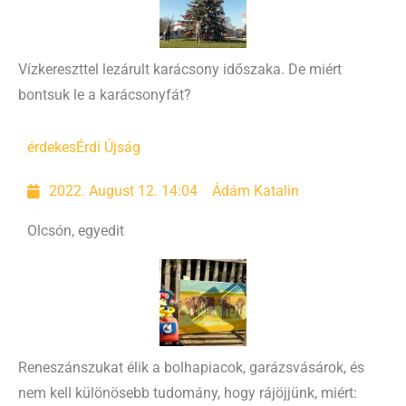
Vízkereszttel lezárult karácsony időszaka. De miért
bontsuk le a karácsonyfát?
érdekes
Érdi Újság
2022. August 12. 14:04
Ádám Katalin
Olcsón, egyedit
Reneszánszukat élik a bolhapiacok, garázsvásárok, és
nem kell különösebb tudomány, hogy rájöjjünk, miért: