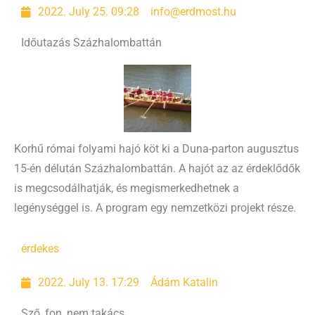
2022. July 25. 09:28
info@erdmost.hu
Időutazás Százhalombattán
Korhű római folyami hajó köt ki a Duna-parton augusztus
15-én délután Százhalombattán. A hajót az az érdeklődők
is megcsodálhatják, és megismerkedhetnek a
legénységgel is. A program egy nemzetközi projekt része.
érdekes
2022. July 13. 17:29
Ádám Katalin
Sző, fon, nem takács…