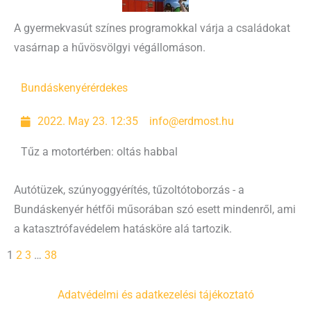
A gyermekvasút színes programokkal várja a családokat
vasárnap a hűvösvölgyi végállomáson.
Bundáskenyér
érdekes
2022. May 23. 12:35
info@erdmost.hu
Tűz a motortérben: oltás habbal
Autótüzek, szúnyoggyérítés, tűzoltótoborzás - a
Bundáskenyér hétfői műsorában szó esett mindenről, ami
a katasztrófavédelem hatásköre alá tartozik.
1
2
3
…
38
Adatvédelmi és adatkezelési tájékoztató