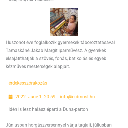
Huszonöt éve foglalkozik gyermekek táboroztatásával
Tamaskáné Jakab Margit iparművész. A gyerekek
elsajátíthatják a szövés, fonás, batikolás és egyéb
kézműves mesterségek alapjait.
érdekes
szórakozás
2022. June 1. 20:59
info@erdmost.hu
Idén is lesz halászléparti a Duna-parton
Júniusban horgászversennyel várja tagjait, júliusban