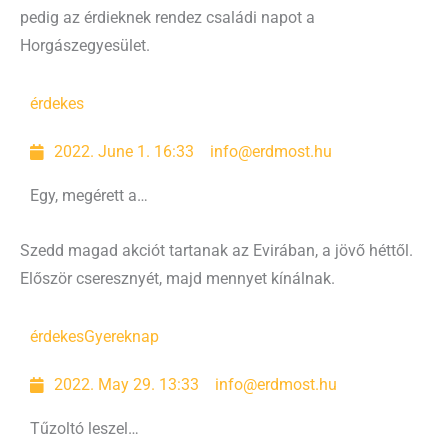
pedig az érdieknek rendez családi napot a
Horgászegyesület.
érdekes
2022. June 1. 16:33
info@erdmost.hu
Egy, megérett a…
Szedd magad akciót tartanak az Evirában, a jövő héttől.
Először cseresznyét, majd mennyet kínálnak.
érdekes
Gyereknap
2022. May 29. 13:33
info@erdmost.hu
Tűzoltó leszel…