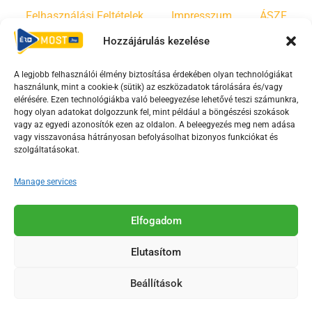
Felhasználási Feltételek
Impresszum
ÁSZF
Hozzájárulás kezelése
Irányelvek
Moderálási szabályzat
A legjobb felhasználói élmény biztosítása érdekében olyan technológiákat
használunk, mint a cookie-k (sütik) az eszközadatok tárolására és/vagy
F
Y
T
elérésére. Ezen technológiákba való beleegyezése lehetővé teszi számunkra,
hogy olyan adatokat dolgozzunk fel, mint például a böngészési szokások
a
o
i
vagy az egyedi azonosítók ezen az oldalon. A beleegyezés meg nem adása
c
u
k
vagy visszavonása hátrányosan befolyásolhat bizonyos funkciókat és
e
t
t
szolgáltatásokat.
b
u
o
Manage services
o
b
k
o
e
Az Érd Média médiaszolgáltatási tevékenységét a
k
-
Elfogadom
Médiatanács a Magyar Média Mecenatúra program
-
s
keretében támogatja.
Elutasítom
s
q
q
u
Beállítások
u
a
2018-2026. © Minden jog fenntartva, Érd Megyei Jogú Város
a
r
Polgármesteri Hivatal Média Osztálya