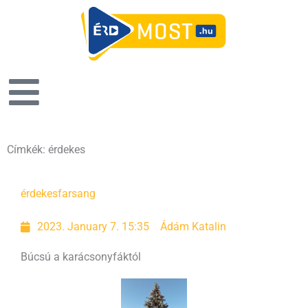
Címkék: érdekes
Page
Page
Page
Page
érdekes
farsang
2023. January 7. 15:35
Ádám Katalin
Búcsú a karácsonyfáktól