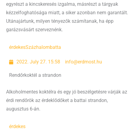
egyrészt a kincskeresés izgalma, másrészt a tárgyak
kézzelfoghatósága miatt, a siker azonban nem garantált.
Utánajártunk, milyen tényezők számítanak, ha épp
garázsvásárt szerveznénk.
érdekes
Százhalombatta
2022. July 27. 15:58
info@erdmost.hu
Rendőrkoktél a strandon
Alkoholmentes koktélra és egy jó beszélgetésre várják az
érdi rendőrök az érdeklődőket a battai strandon,
augusztus 6-án.
érdekes