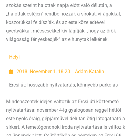
szokás szerint halottak napja előtt való délután, a
„halottak estéjén” rendbe hozzák a sírokat; virágokkal,
koszorúkkal feldíszítik, és az este közeledtével
gyertyákkal, mécsesekkel kivilágítják, „hogy az örök
világosság fényeskedjék” az elhunytak lelkének.
Helyi
2018. November 1. 18:23
Ádám Katalin
Ercsi út: hosszabb nyitvatartás, könnyebb parkolás
Mindenszentek idején változik az Ercsi úti köztemető
nyitvatartása: november 4-ig gyalogosan reggel héttől
este nyolc óráig, gépjárművel délután ötig látogatható a
sírkert. A temetőgondnoki iroda nyitvatartása is változik
az ünnepek alatt. Csütörtökön és pénteken az Ercsi úti