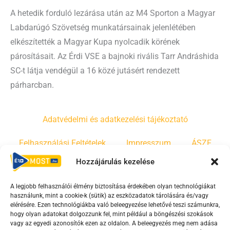
A hetedik forduló lezárása után az M4 Sporton a Magyar
Labdarúgó Szövetség munkatársainak jelenlétében
elkészítették a Magyar Kupa nyolcadik körének
párosításait. Az Érdi VSE a bajnoki rivális Tarr Andráshida
SC-t látja vendégül a 16 közé jutásért rendezett
párharcban.
Adatvédelmi és adatkezelési tájékoztató
Felhasználási Feltételek
Impresszum
ÁSZF
Hozzájárulás kezelése
Irányelvek
Moderálási szabályzat
A legjobb felhasználói élmény biztosítása érdekében olyan technológiákat
használunk, mint a cookie-k (sütik) az eszközadatok tárolására és/vagy
F
Y
T
elérésére. Ezen technológiákba való beleegyezése lehetővé teszi számunkra,
hogy olyan adatokat dolgozzunk fel, mint például a böngészési szokások
a
o
i
vagy az egyedi azonosítók ezen az oldalon. A beleegyezés meg nem adása