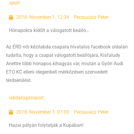
sport
2018. November 1. 12:34
Pecsuvácz Péter
Hónapokra kidőlt a válogatott beálló…
Az ÉRD női kézilabda csapata hivatalos facebook oldalán
tudatta, hogy a csapat válogatott beállójára, Kisfaludy
Anettre több hónapos kihagyás vár, miután a Győri Audi
ETO KC elleni idegenbeli mérkőzésen szenvedett
térdsérülést.
labdarúgás
sport
2018. November 1. 07:03
Pecsuvácz Péter
Hazai pályán folytatják a Kupában!