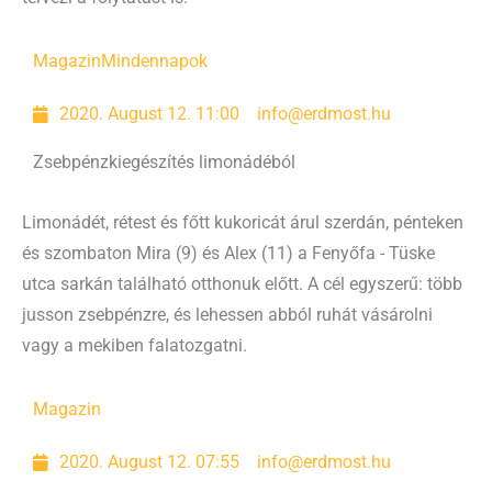
Magazin
Mindennapok
2020. August 12. 11:00
info@erdmost.hu
Zsebpénzkiegészítés limonádéból
Limonádét, rétest és főtt kukoricát árul szerdán, pénteken
és szombaton Mira (9) és Alex (11) a Fenyőfa - Tüske
utca sarkán található otthonuk előtt. A cél egyszerű: több
jusson zsebpénzre, és lehessen abból ruhát vásárolni
vagy a mekiben falatozgatni.
Magazin
2020. August 12. 07:55
info@erdmost.hu