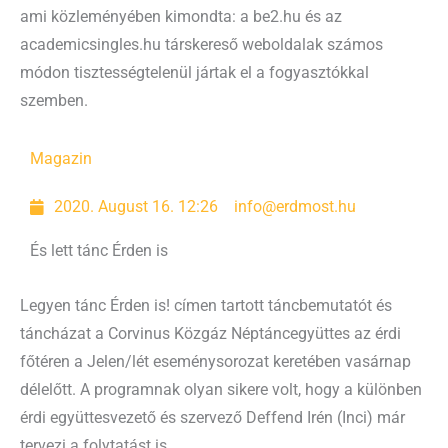
ami közleményében kimondta: a be2.hu és az
academicsingles.hu társkereső weboldalak számos
módon tisztességtelenül jártak el a fogyasztókkal
szemben.
Magazin
2020. August 16. 12:26
info@erdmost.hu
És lett tánc Érden is
Legyen tánc Érden is! címen tartott táncbemutatót és
táncházat a Corvinus Közgáz Néptáncegyüttes az érdi
főtéren a Jelen/lét eseménysorozat keretében vasárnap
délelőtt. A programnak olyan sikere volt, hogy a különben
érdi együttesvezető és szervező Deffend Irén (Inci) már
tervezi a folytatást is.