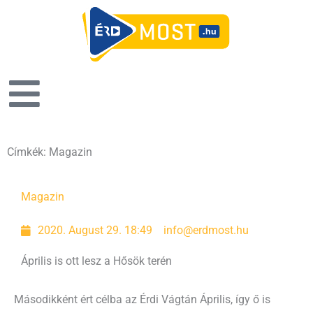
Címkék: Magazin
Page
Page
Page
Page
Magazin
2020. August 29. 18:49
info@erdmost.hu
Április is ott lesz a Hősök terén
Másodikként ért célba az Érdi Vágtán Április, így ő is