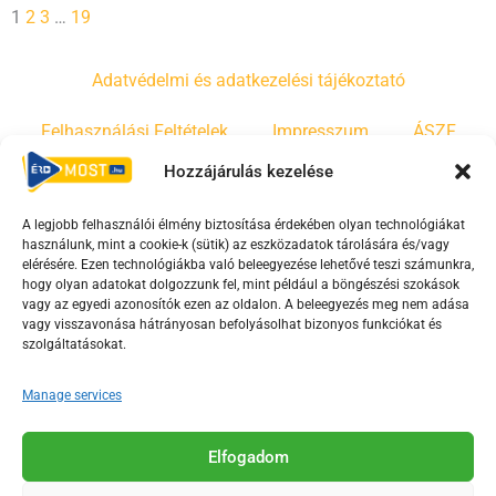
1
2
3
…
19
Adatvédelmi és adatkezelési tájékoztató
Felhasználási Feltételek
Impresszum
ÁSZF
Hozzájárulás kezelése
Irányelvek
Moderálási szabályzat
A legjobb felhasználói élmény biztosítása érdekében olyan technológiákat
használunk, mint a cookie-k (sütik) az eszközadatok tárolására és/vagy
F
Y
T
elérésére. Ezen technológiákba való beleegyezése lehetővé teszi számunkra,
hogy olyan adatokat dolgozzunk fel, mint például a böngészési szokások
a
o
i
vagy az egyedi azonosítók ezen az oldalon. A beleegyezés meg nem adása
c
u
k
vagy visszavonása hátrányosan befolyásolhat bizonyos funkciókat és
e
t
t
szolgáltatásokat.
b
u
o
Manage services
o
b
k
o
e
Az Érd Média médiaszolgáltatási tevékenységét a
k
-
Elfogadom
Médiatanács a Magyar Média Mecenatúra program
-
s
keretében támogatja.