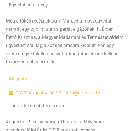
Egyedül nem megy
Még a tőkés récéknek sem. Márpedig most egyedül
maradt egy tojó, miután a párját elgázolták itt, Érden.
Petró Krisztina, a Magyar Madártani és Természetvédelmi
Egyesület érdi tagja közbenjárására kiderült: van egy
szintén egyedülálló gácsér Sárbogárdon, de ide kellene
fuvaroznia őt valakinek.
Magazin
2020. August 4. 06:20
info@erdmost.hu
Jön az Első érdi fecskenap
Augusztus 9-én, vasárnap 16 órától a Milyennek
szeretnéd látni Érdet 2030-ban? rajzverseny