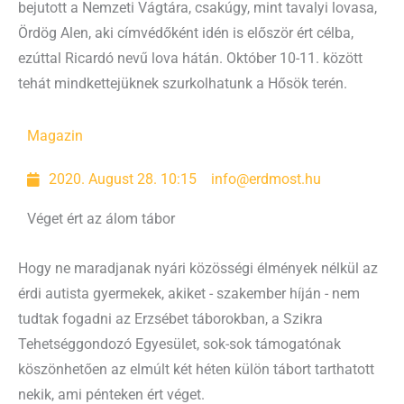
bejutott a Nemzeti Vágtára, csakúgy, mint tavalyi lovasa,
Ördög Alen, aki címvédőként idén is először ért célba,
ezúttal Ricardó nevű lova hátán. Október 10-11. között
tehát mindkettejüknek szurkolhatunk a Hősök terén.
Magazin
2020. August 28. 10:15
info@erdmost.hu
Véget ért az álom tábor
Hogy ne maradjanak nyári közösségi élmények nélkül az
érdi autista gyermekek, akiket - szakember híján - nem
tudtak fogadni az Erzsébet táborokban, a Szikra
Tehetséggondozó Egyesület, sok-sok támogatónak
köszönhetően az elmúlt két héten külön tábort tarthatott
nekik, ami pénteken ért véget.