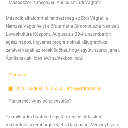
Másodszor is megnyeri Április az Érdi Vágtát?
Második alkalommal rendezi meg az Érdi Vágtát, a
Nemzeti Vágta helyi előfutamát a Simonpuszta Nemzeti
Lovaskultúra Központ. Augusztus 29-én, szombaton
egész napos, ingyenes programokkal, díjugratókkal,
zenével várják az érdeklődőket, hogy együtt szurkoljanak
Áprilisnak,aki idén érdi színekben indul.
Magazin
2020. August 19. 06:53
info@erdmost.hu
Párkeresés vagy pénzlenyúlás?
1,6 milliárdra büntetett egy társkereső oldalakat
működtető luxemburgi céget a Gazdasági Versenyhivatal,