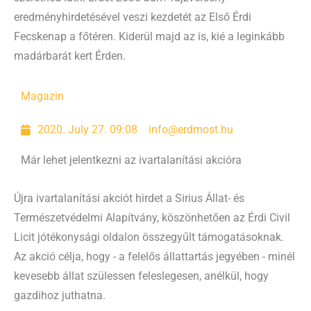
eredményhirdetésével veszi kezdetét az Első Érdi
Fecskenap a főtéren. Kiderül majd az is, kié a leginkább
madárbarát kert Érden.
Magazin
2020. July 27. 09:08
info@erdmost.hu
Már lehet jelentkezni az ivartalanítási akcióra
Újra ivartalanítási akciót hirdet a Sirius Állat- és
Természetvédelmi Alapítvány, köszönhetően az Érdi Civil
Licit jótékonysági oldalon összegyűlt támogatásoknak.
Az akció célja, hogy - a felelős állattartás jegyében - minél
kevesebb állat szülessen feleslegesen, anélkül, hogy
gazdihoz juthatna.