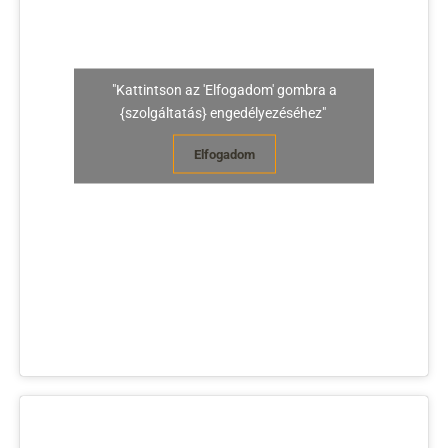
"Kattintson az 'Elfogadom' gombra a
{szolgáltatás} engedélyezéséhez"
Elfogadom