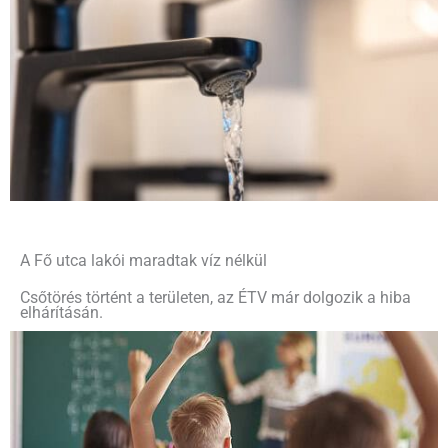
A Fő utca lakói maradtak víz nélkül
Csőtörés történt a területen, az ÉTV már dolgozik a hiba
elhárításán.