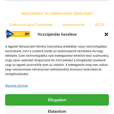
Adatvédelmi és adatkezelési tájékoztató
Felhasználási Feltételek
Impresszum
ÁSZF
Hozzájárulás kezelése
Irányelvek
Moderálási szabályzat
A legjobb felhasználói élmény biztosítása érdekében olyan technológiákat
használunk, mint a cookie-k (sütik) az eszközadatok tárolására és/vagy
F
Y
T
elérésére. Ezen technológiákba való beleegyezése lehetővé teszi számunkra,
hogy olyan adatokat dolgozzunk fel, mint például a böngészési szokások
a
o
i
vagy az egyedi azonosítók ezen az oldalon. A beleegyezés meg nem adása
c
u
k
vagy visszavonása hátrányosan befolyásolhat bizonyos funkciókat és
e
t
t
szolgáltatásokat.
b
u
o
Manage services
o
b
k
o
e
Az Érd Média médiaszolgáltatási tevékenységét a
k
-
Elfogadom
Médiatanács a Magyar Média Mecenatúra program
-
s
keretében támogatja.
Elutasítom
s
q