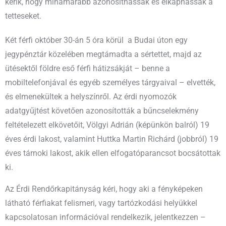
kérik, hogy mihamarabb azonosíthassák és elkaphassák a
tetteseket.
Két férfi október 30-án 5 óra körül a Budai úton egy
jegypénztár közelében megtámadta a sértettet, majd az
ütésektől földre eső férfi hátizsákját – benne a
mobiltelefonjával és egyéb személyes tárgyaival – elvették,
és elmenekültek a helyszínről. Az érdi nyomozók
adatgyűjtést követően azonosították a bűncselekmény
feltételezett elkövetőit, Völgyi Adrián (képünkön balról) 19
éves érdi lakost, valamint Huttka Martin Richárd (jobbról) 19
éves tárnoki lakost, akik ellen elfogatóparancsot bocsátottak
ki.
Az Érdi Rendőrkapitányság kéri, hogy aki a fényképeken
látható férfiakat felismeri, vagy tartózkodási helyükkel
kapcsolatosan információval rendelkezik, jelentkezzen –