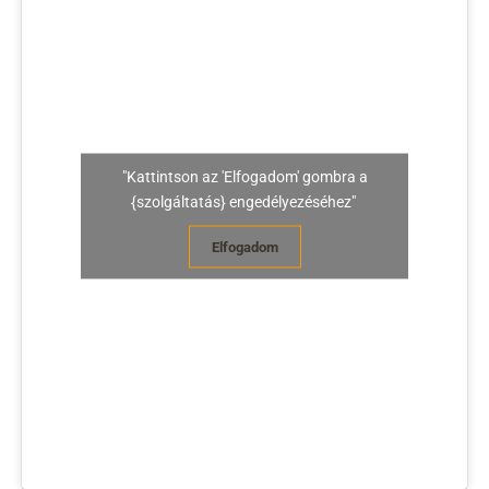
"Kattintson az 'Elfogadom' gombra a
{szolgáltatás} engedélyezéséhez"
Elfogadom