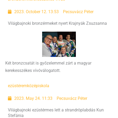
2023. October 12. 13:53
Pecsuvácz Péter
Világbajnoki bronzérmeket nyert Krajnyák Zsuzsanna
Két bronzcsatát is győzelemmel zárt a magyar
kerekesszékes vívóválogatott.
ezüstérem
középiskola
2023. May 24. 11:33
Pecsuvácz Péter
Világbajnoki ezüstérmes lett a strandröplabdás Kun
Stefánia