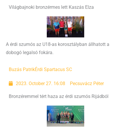
Világbajnoki bronzérmes lett Kaszás Elza
A érdi szumós az U18-as korosztályban állhatott a
dobogó legalsó fokára.
Buzás Patrik
Érdi Spartacus SC
2023. October 27. 16:08
Pecsuvácz Péter
Bronzéremmel tért haza az érdi szumós Rijádból