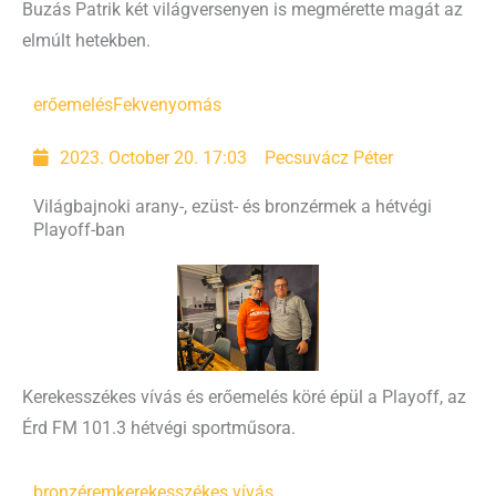
Buzás Patrik két világversenyen is megmérette magát az
elmúlt hetekben.
erőemelés
Fekvenyomás
2023. October 20. 17:03
Pecsuvácz Péter
Világbajnoki arany-, ezüst- és bronzérmek a hétvégi
Playoff-ban
Kerekesszékes vívás és erőemelés köré épül a Playoff, az
Érd FM 101.3 hétvégi sportműsora.
bronzérem
kerekesszékes vívás