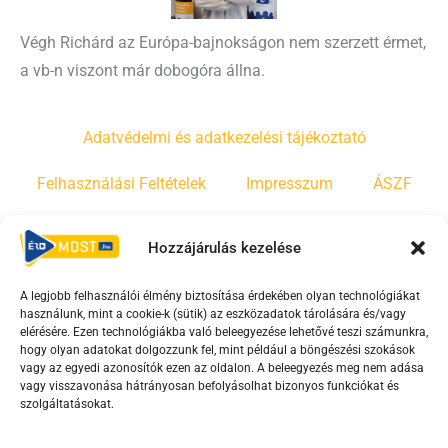
Végh Richárd az Európa-bajnokságon nem szerzett érmet,
a vb-n viszont már dobogóra állna.
Adatvédelmi és adatkezelési tájékoztató
Felhasználási Feltételek
Impresszum
ÁSZF
Irányelvek
Moderálási szabályzat
Hozzájárulás kezelése
A legjobb felhasználói élmény biztosítása érdekében olyan technológiákat
F
Y
T
használunk, mint a cookie-k (sütik) az eszközadatok tárolására és/vagy
a
o
i
elérésére. Ezen technológiákba való beleegyezése lehetővé teszi számunkra,
c
u
k
hogy olyan adatokat dolgozzunk fel, mint például a böngészési szokások
vagy az egyedi azonosítók ezen az oldalon. A beleegyezés meg nem adása
e
t
t
vagy visszavonása hátrányosan befolyásolhat bizonyos funkciókat és
b
u
o
szolgáltatásokat.
o
b
k