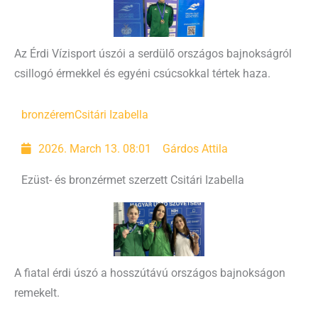
Az Érdi Vízisport úszói a serdülő országos bajnokságról
csillogó érmekkel és egyéni csúcsokkal tértek haza.
bronzérem
Csitári Izabella
2026. March 13. 08:01
Gárdos Attila
Ezüst- és bronzérmet szerzett Csitári Izabella
A fiatal érdi úszó a hosszútávú országos bajnokságon
remekelt.