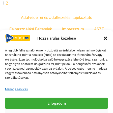
1
2
Adatvédelmi és adatkezelési tájékoztató
Felhasználási Feltételek
Impresszum
ÁSZF
Hozzájárulás kezelése
Irányelvek
Moderálási szabályzat
A legjobb felhasználói élmény biztosítása érdekében olyan technológiákat
használunk, mint a cookie-k (sütik) az eszközadatok tárolására és/vagy
F
Y
T
elérésére. Ezen technológiákba való beleegyezése lehetővé teszi számunkra,
a
o
i
hogy olyan adatokat dolgozzunk fel, mint például a böngészési szokások
vagy az egyedi azonosítók ezen az oldalon. A beleegyezés meg nem adása
c
u
k
vagy visszavonása hátrányosan befolyásolhat bizonyos funkciókat és
e
t
t
szolgáltatásokat.
b
u
o
o
b
k
Manage services
o
e
Az Érd Média médiaszolgáltatási tevékenységét a
k
-
Elfogadom
Médiatanács a Magyar Média Mecenatúra program
-
s
keretében támogatja.