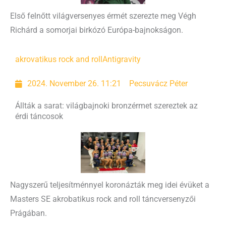
Első felnőtt világversenyes érmét szerezte meg Végh
Richárd a somorjai birkózó Európa-bajnokságon.
akrovatikus rock and roll
Antigravity
2024. November 26. 11:21
Pecsuvácz Péter
Állták a sarat: világbajnoki bronzérmet szereztek az
érdi táncosok
Nagyszerű teljesítménnyel koronázták meg idei évüket a
Masters SE akrobatikus rock and roll táncversenyzői
Prágában.