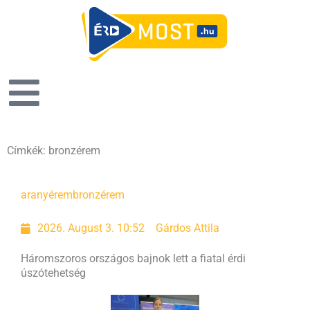
Címkék: bronzérem
Page
Page
aranyérem
bronzérem
2026. August 3. 10:52
Gárdos Attila
Háromszoros országos bajnok lett a fiatal érdi
úszótehetség