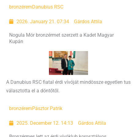
bronzérem
Danubius RSC
2026. January 21. 07:34
Gárdos Attila
Nogula Mór bronzérmet szerzett a Kadet Magyar
Kupán
A Danubius RSC fiatal érdi vívóját mindössze egyetlen tus
választotta el a döntőtől.
bronzérem
Pásztor Patrik
2025. December 12. 14:13
Gárdos Attila
Bronzérmes lett az érdi vívóklub korosztályos