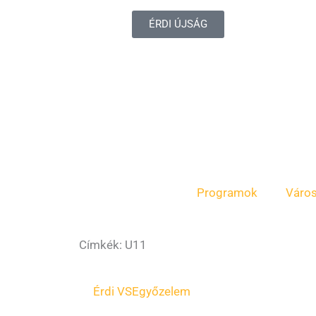
ÉRDI ÚJSÁG
Programok
Váro
Címkék: U11
Érdi VSE
győzelem