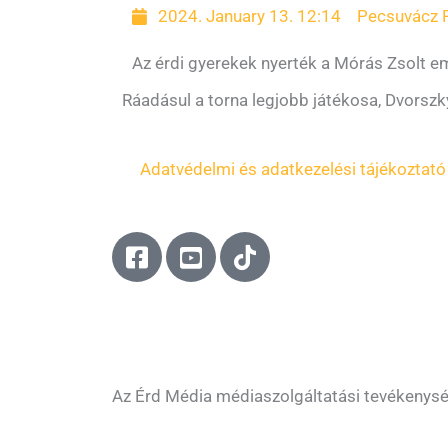
2024. January 13. 12:14
Pecsuvácz 
Az érdi gyerekek nyerték a Mórás Zsolt em
Ráadásul a torna legjobb játékosa, Dvorszky
Adatvédelmi és adatkezelési tájékoztató
F
Y
T
a
o
i
c
u
k
e
t
t
b
u
o
o
b
k
o
e
Az Érd Média médiaszolgáltatási tevékenys
k
-
-
s