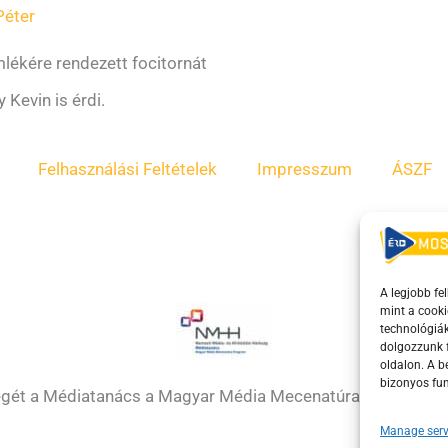
Péter
lékére rendezett focitornát
 Kevin is érdi.
Felhasználási Feltételek
Impresszum
ÁSZF
A legjobb fe
mint a cooki
technológiák
dolgozzunk f
oldalon. A 
bizonyos fun
égét a Médiatanács a Magyar Média Mecenatúra program k
Manage serv