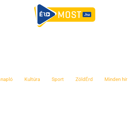
snapló
Kultúra
Sport
ZöldÉrd
Minden hír