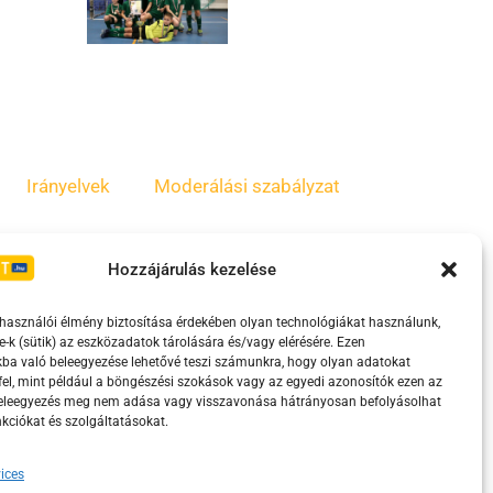
Irányelvek
Moderálási szabályzat
Hozzájárulás kezelése
lhasználói élmény biztosítása érdekében olyan technológiákat használunk,
e-k (sütik) az eszközadatok tárolására és/vagy elérésére. Ezen
ba való beleegyezése lehetővé teszi számunkra, hogy olyan adatokat
el, mint például a böngészési szokások vagy az egyedi azonosítók ezen az
beleegyezés meg nem adása vagy visszavonása hátrányosan befolyásolhat
kciókat és szolgáltatásokat.
eretében támogatja.
ices