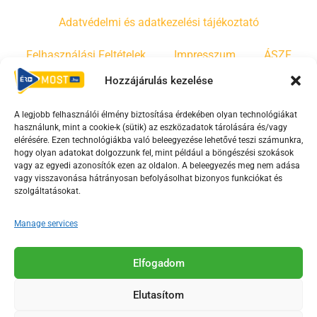
Adatvédelmi és adatkezelési tájékoztató
Felhasználási Feltételek
Impresszum
ÁSZF
Hozzájárulás kezelése
Irányelvek
Moderálási szabályzat
A legjobb felhasználói élmény biztosítása érdekében olyan technológiákat
használunk, mint a cookie-k (sütik) az eszközadatok tárolására és/vagy
F
Y
T
elérésére. Ezen technológiákba való beleegyezése lehetővé teszi számunkra,
hogy olyan adatokat dolgozzunk fel, mint például a böngészési szokások
a
o
i
vagy az egyedi azonosítók ezen az oldalon. A beleegyezés meg nem adása
c
u
k
vagy visszavonása hátrányosan befolyásolhat bizonyos funkciókat és
e
t
t
szolgáltatásokat.
b
u
o
Manage services
o
b
k
o
e
Az Érd Média médiaszolgáltatási tevékenységét a
k
-
Elfogadom
Médiatanács a Magyar Média Mecenatúra program
-
s
keretében támogatja.
Elutasítom
s
q