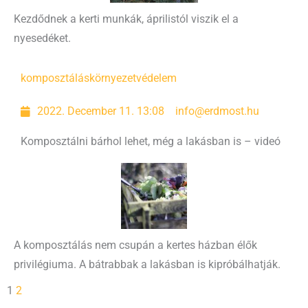
Kezdődnek a kerti munkák, áprilistól viszik el a
nyesedéket.
komposztálás
környezetvédelem
2022. December 11. 13:08
info@erdmost.hu
Komposztálni bárhol lehet, még a lakásban is – videó
A komposztálás nem csupán a kertes házban élők
privilégiuma. A bátrabbak a lakásban is kipróbálhatják.
1
2