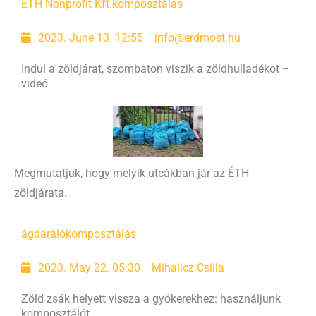
ÉTH Nonprofit Kft.
komposztálás
2023. June 13. 12:55
info@erdmost.hu
Indul a zöldjárat, szombaton viszik a zöldhulladékot –
videó
Megmutatjuk, hogy melyik utcákban jár az ÉTH
zöldjárata.
ágdaráló
komposztálás
2023. May 22. 05:30
Mihalicz Csilla
Zöld zsák helyett vissza a gyökerekhez: használjunk
komposztálót