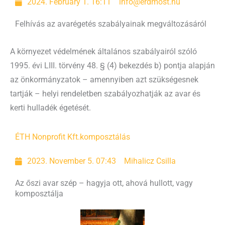
2024. February 1. 16:11
info@erdmost.hu
Felhívás az avarégetés szabályainak megváltozásáról
A környezet védelmének általános szabályairól szóló
1995. évi LIII. törvény 48. § (4) bekezdés b) pontja alapján
az önkormányzatok – amennyiben azt szükségesnek
tartják – helyi rendeletben szabályozhatják az avar és
kerti hulladék égetését.
ÉTH Nonprofit Kft.
komposztálás
2023. November 5. 07:43
Mihalicz Csilla
Az őszi avar szép – hagyja ott, ahová hullott, vagy
komposztálja