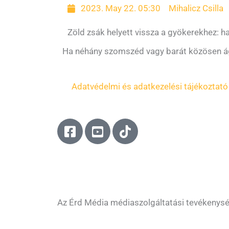
2023. May 22. 05:30
Mihalicz Csilla
Zöld zsák helyett vissza a gyökerekhez: 
Ha néhány szomszéd vagy barát közösen ágd
Adatvédelmi és adatkezelési tájékoztató
F
Y
T
a
o
i
c
u
k
e
t
t
b
u
o
o
b
k
o
e
Az Érd Média médiaszolgáltatási tevékenys
k
-
-
s