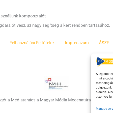
használjunk komposztálót
arálót vesz, az nagy segítség a kert rendben tartásához.
Felhasználási Feltételek
Impresszum
ÁSZF
A legjobb fe
mint a cooki
technológiák
dolgozzunk f
oldalon. A 
bizonyos fun
égét a Médiatanács a Magyar Média Mecenatúra program k
Manage serv