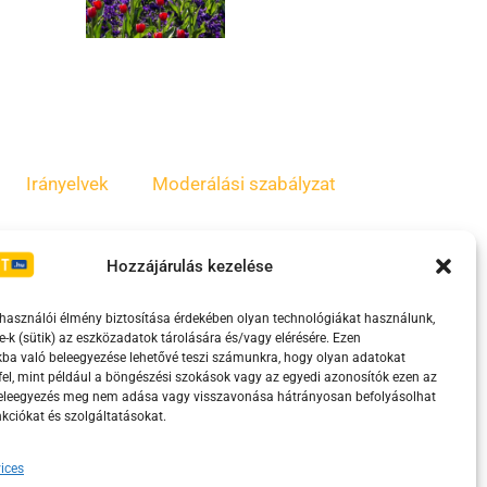
Irányelvek
Moderálási szabályzat
Hozzájárulás kezelése
lhasználói élmény biztosítása érdekében olyan technológiákat használunk,
e-k (sütik) az eszközadatok tárolására és/vagy elérésére. Ezen
ba való beleegyezése lehetővé teszi számunkra, hogy olyan adatokat
el, mint például a böngészési szokások vagy az egyedi azonosítók ezen az
beleegyezés meg nem adása vagy visszavonása hátrányosan befolyásolhat
kciókat és szolgáltatásokat.
eretében támogatja.
ices