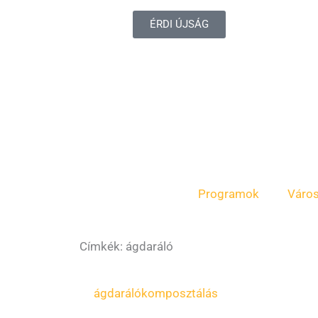
ÉRDI ÚJSÁG
Programok
Váro
Címkék: ágdaráló
ágdaráló
komposztálás