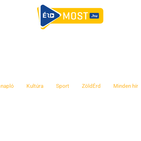
snapló
Kultúra
Sport
ZöldÉrd
Minden hír