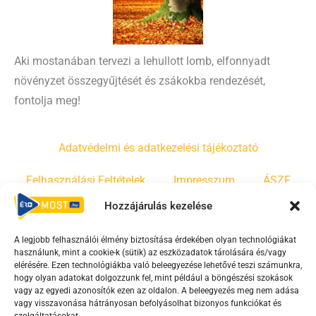
Aki mostanában tervezi a lehullott lomb, elfonnyadt
növényzet összegyűjtését és zsákokba rendezését,
fontolja meg!
Adatvédelmi és adatkezelési tájékoztató
Felhasználási Feltételek
Impresszum
ÁSZF
Hozzájárulás kezelése
Irányelvek
Moderálási szabályzat
A legjobb felhasználói élmény biztosítása érdekében olyan technológiákat
használunk, mint a cookie-k (sütik) az eszközadatok tárolására és/vagy
F
Y
T
elérésére. Ezen technológiákba való beleegyezése lehetővé teszi számunkra,
hogy olyan adatokat dolgozzunk fel, mint például a böngészési szokások
a
o
i
vagy az egyedi azonosítók ezen az oldalon. A beleegyezés meg nem adása
c
u
k
vagy visszavonása hátrányosan befolyásolhat bizonyos funkciókat és