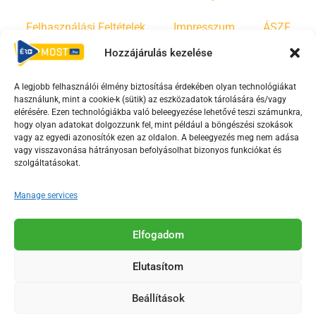
Felhasználási Feltételek
Impresszum
ÁSZF
Hozzájárulás kezelése
Irányelvek
Moderálási szabályzat
A legjobb felhasználói élmény biztosítása érdekében olyan technológiákat
használunk, mint a cookie-k (sütik) az eszközadatok tárolására és/vagy
F
Y
T
elérésére. Ezen technológiákba való beleegyezése lehetővé teszi számunkra,
hogy olyan adatokat dolgozzunk fel, mint például a böngészési szokások
a
o
i
vagy az egyedi azonosítók ezen az oldalon. A beleegyezés meg nem adása
c
u
k
vagy visszavonása hátrányosan befolyásolhat bizonyos funkciókat és
e
t
t
szolgáltatásokat.
b
u
o
Manage services
o
b
k
o
e
Az Érd Média médiaszolgáltatási tevékenységét a
k
-
Elfogadom
Médiatanács a Magyar Média Mecenatúra program
-
s
keretében támogatja.
Elutasítom
s
q
q
u
Beállítások
u
a
2018-2026. © Minden jog fenntartva, Érd Megyei Jogú Város