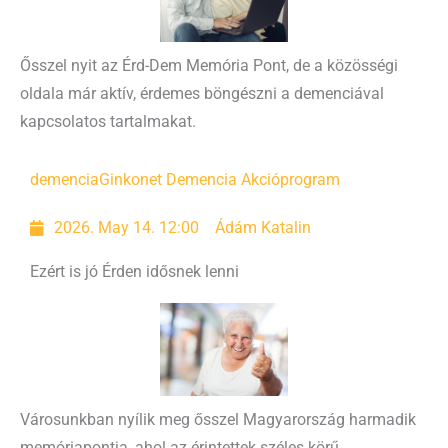
Ősszel nyit az Érd-Dem Memória Pont, de a közösségi
oldala már aktív, érdemes böngészni a demenciával
kapcsolatos tartalmakat.
demencia
Ginkonet Demencia Akcióprogram
2026. May 14. 12:00
Ádám Katalin
Ezért is jó Érden idősnek lenni
Városunkban nyílik meg ősszel Magyarország harmadik
memóriapontja, ahol az érintettek széles körű