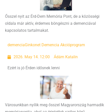
Ősszel nyit az Érd-Dem Memória Pont, de a közösségi
oldala már aktív, érdemes böngészni a demenciával
kapcsolatos tartalmakat.
demencia
Ginkonet Demencia Akcióprogram
2026. May 14. 12:00
Ádám Katalin
Ezért is jó Érden idősnek lenni
Városunkban nyílik meg ősszel Magyarország harmadik
memóriapontja, ahol az érintettek széles körű