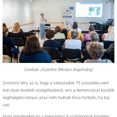
Cserbán Józsefné (Modus Alapítvány)
Szomorú tény az is, hogy a válaszadók 75 százaléka nem
tud olyan konkrét szolgáltatásról, ami a demenciával küzdők
segítségére irányul, azaz nem tudnak hova fordulni, ha baj
van.
Hogy mindezekre mi a megoldás? A szűrőpontok bővítése,