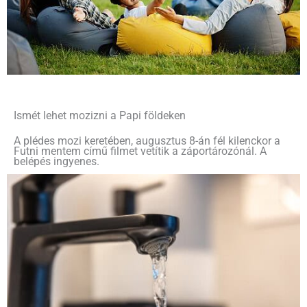
Ismét lehet mozizni a Papi földeken
A plédes mozi keretében, augusztus 8-án fél kilenckor a
Futni mentem című filmet vetítik a záportározónál. A
belépés ingyenes.