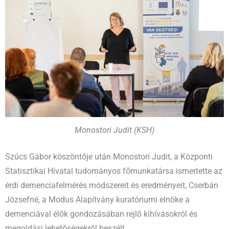
Monostori Judit (KSH)
Szűcs Gábor köszöntője után Monostori Judit, a Központi
Statisztikai Hivatal tudományos főmunkatársa ismertette az
érdi demenciafelmérés módszereit és eredményeit, Cserbán
Józsefné, a Modus Alapítvány kuratóriumi elnöke a
demenciával élők gondozásában rejlő kihívásokról és
megoldási lehetőségekről beszélt.