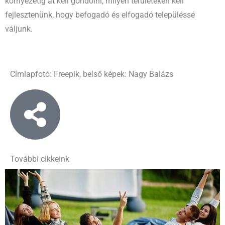
környezetig át kell gondolni, milyen területeken kell
fejlesztenünk, hogy befogadó és elfogadó településsé
váljunk.
Címlapfotó: Freepik, belső képek: Nagy Balázs
További cikkeink