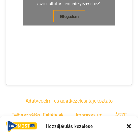
{szolgáltatás} engedélyezéséhez"
Elfogadom
Adatvédelmi és adatkezelési tájékoztató
Felhasználási Feltételek
Impresszum
ÁSZF
Hozzájárulás kezelése
Irányelvek
Moderálási szabályzat