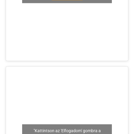
"Kattintson az 'Elfogadom' gombra a