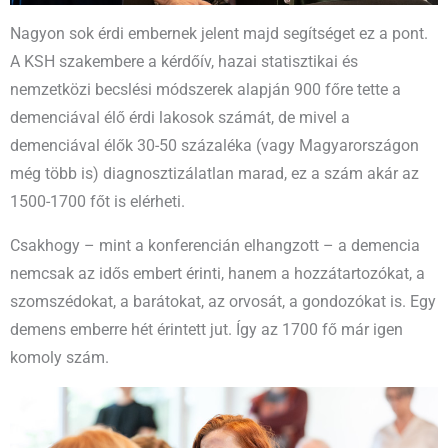
Nagyon sok érdi embernek jelent majd segítséget ez a pont.
A KSH szakembere a kérdőív, hazai statisztikai és
nemzetközi becslési módszerek alapján 900 főre tette a
demenciával élő érdi lakosok számát, de mivel a
demenciával élők 30-50 százaléka (vagy Magyarországon
még több is) diagnosztizálatlan marad, ez a szám akár az
1500-1700 főt is elérheti.
Csakhogy – mint a konferencián elhangzott – a demencia
nemcsak az idős embert érinti, hanem a hozzátartozókat, a
szomszédokat, a barátokat, az orvosát, a gondozókat is. Egy
demens emberre hét érintett jut. Így az 1700 fő már igen
komoly szám.