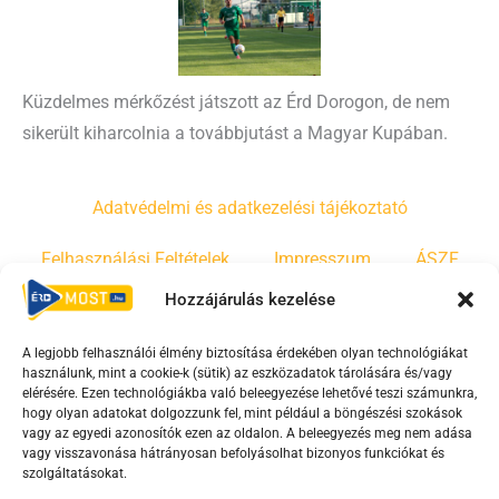
Küzdelmes mérkőzést játszott az Érd Dorogon, de nem
sikerült kiharcolnia a továbbjutást a Magyar Kupában.
Adatvédelmi és adatkezelési tájékoztató
Felhasználási Feltételek
Impresszum
ÁSZF
Hozzájárulás kezelése
Irányelvek
Moderálási szabályzat
A legjobb felhasználói élmény biztosítása érdekében olyan technológiákat
használunk, mint a cookie-k (sütik) az eszközadatok tárolására és/vagy
F
Y
T
elérésére. Ezen technológiákba való beleegyezése lehetővé teszi számunkra,
hogy olyan adatokat dolgozzunk fel, mint például a böngészési szokások
a
o
i
vagy az egyedi azonosítók ezen az oldalon. A beleegyezés meg nem adása
c
u
k
vagy visszavonása hátrányosan befolyásolhat bizonyos funkciókat és
e
t
t
szolgáltatásokat.