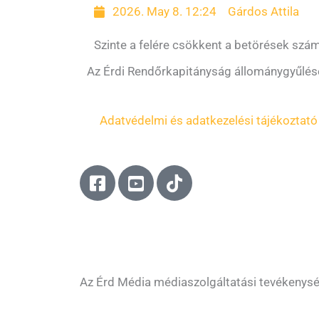
2026. May 8. 12:24
Gárdos Attila
Szinte a felére csökkent a betörések szá
Az Érdi Rendőrkapitányság állománygyűlése
Adatvédelmi és adatkezelési tájékoztató
F
Y
T
a
o
i
c
u
k
e
t
t
b
u
o
o
b
k
o
e
Az Érd Média médiaszolgáltatási tevékenys
k
-
-
s