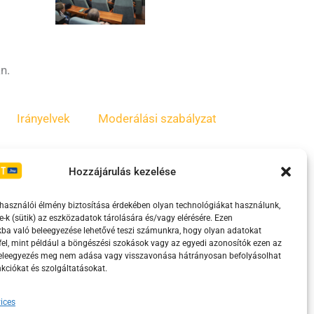
n.
Irányelvek
Moderálási szabályzat
Hozzájárulás kezelése
lhasználói élmény biztosítása érdekében olyan technológiákat használunk,
e-k (sütik) az eszközadatok tárolására és/vagy elérésére. Ezen
ba való beleegyezése lehetővé teszi számunkra, hogy olyan adatokat
el, mint például a böngészési szokások vagy az egyedi azonosítók ezen az
beleegyezés meg nem adása vagy visszavonása hátrányosan befolyásolhat
kciókat és szolgáltatásokat.
eretében támogatja.
ices