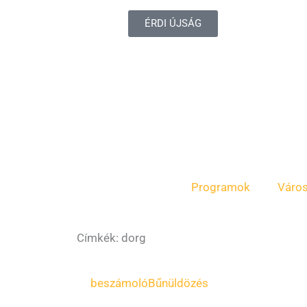
ÉRDI ÚJSÁG
Programok
Váro
Címkék: dorg
beszámoló
Bűnüldözés