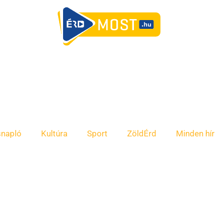
snapló
Kultúra
Sport
ZöldÉrd
Minden hír