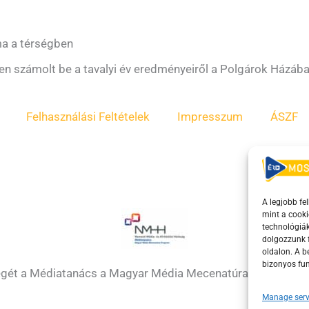
ma a térségben
n számolt be a tavalyi év eredményeiről a Polgárok Házába
Felhasználási Feltételek
Impresszum
ÁSZF
A legjobb fe
mint a cooki
technológiák
dolgozzunk f
oldalon. A 
bizonyos fun
égét a Médiatanács a Magyar Média Mecenatúra program k
Manage serv