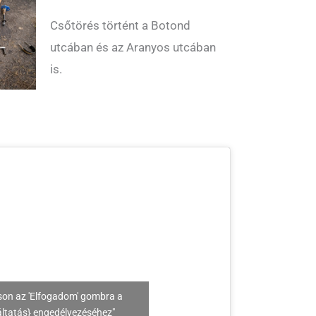
Csőtörés történt a Botond
utcában és az Aranyos utcában
is.
son az 'Elfogadom' gombra a
áltatás} engedélyezéséhez"