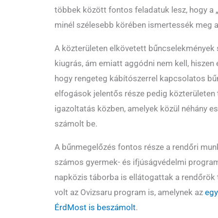
többek között fontos feladatuk lesz, hogy 
minél szélesebb körében ismertessék meg a
A közterületen elkövetett bűncselekmények
kiugrás, ám emiatt aggódni nem kell, hiszen e
hogy rengeteg kábítószerrel kapcsolatos bűn
elfogások jelentős része pedig közterületen 
igazoltatás közben, amelyek közül néhány e
számolt be.
A bűnmegelőzés fontos része a rendőri munk
számos gyermek- és ifjúságvédelmi program
napközis táborba is ellátogattak a rendőrök 
volt az Ovizsaru program is, amelynek az
egy
ÉrdMost is beszámolt
.