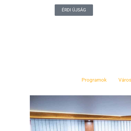
ÉRDI ÚJSÁG
Programok
Váro