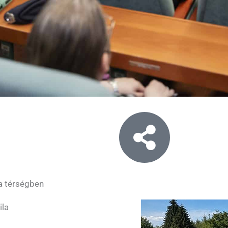
 a térségben
ila