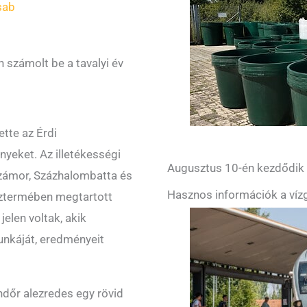
sab
 számolt be a tavalyi év
tte az Érdi
yeket. Az illetékességi
Augusztus 10-én kezdődik a
azámor, Százhalombatta és
Hasznos információk a vízg
ísztermében megtartott
elen voltak, akik
nkáját, eredményeit
ndőr alezredes egy rövid