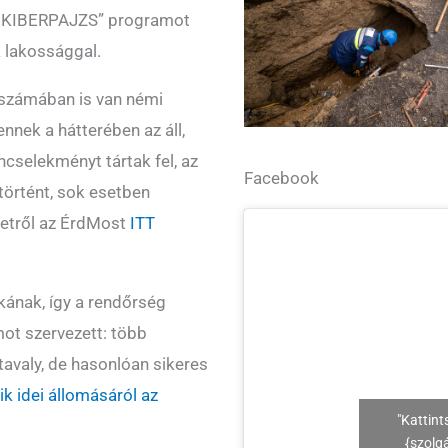
a „KIBERPAJZS” programot
 lakossággal.
 számában is van némi
nnek a hátterében az áll,
cselekményt tártak fel, az
Facebook
történt, sok esetben
setről az ÉrdMost
ITT
ának, így a rendőrség
ot szervezett: több
tavaly, de hasonlóan sikeres
ik idei állomásáról az
"Kattint
{szolg