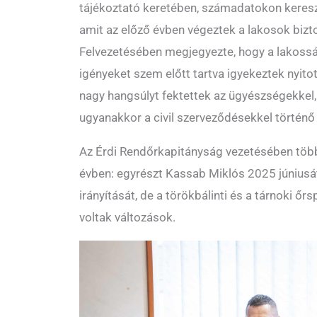
tájékoztató keretében, számadatokon kereszt
amit az előző évben végeztek a lakosok biz
Felvezetésében megjegyezte, hogy a lakoss
igényeket szem előtt tartva igyekeztek nyitot
nagy hangsúlyt fektettek az ügyészségekkel,
ugyanakkor a civil szerveződésekkel történ
Az Érdi Rendőrkapitányság vezetésében több 
évben: egyrészt Kassab Miklós 2025 júniusátó
irányítását, de a törökbálinti és a tárnoki ő
voltak változások.