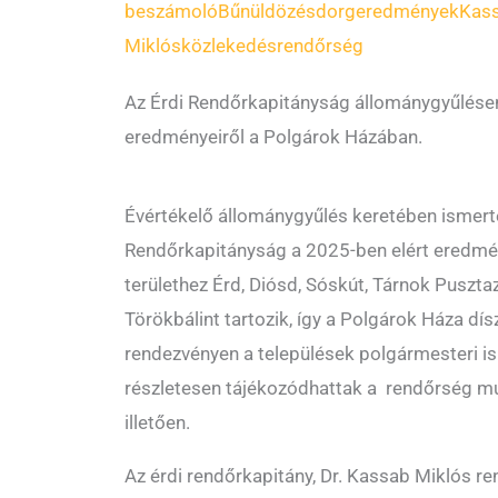
beszámoló
Bűnüldözés
dorg
eredmények
Kas
Miklós
közlekedés
rendőrség
Az Érdi Rendőrkapitányság állománygyűlésen
eredményeiről a Polgárok Házában.
Évértékelő állománygyűlés keretében ismerte
Rendőrkapitányság a 2025-ben elért eredmén
területhez Érd, Diósd, Sóskút, Tárnok Puszt
Törökbálint tartozik, így a Polgárok Háza d
rendezvényen a települések polgármesteri is j
részletesen tájékozódhattak a rendőrség mu
illetően.
Az érdi rendőrkapitány, Dr. Kassab Miklós re