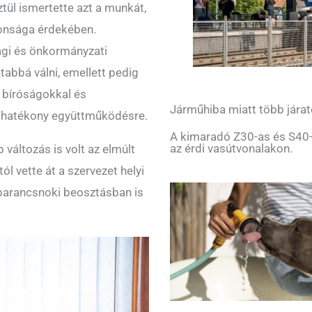
ül ismertette azt a munkát,
tonsága érdekében.
ági és önkormányzati
tabbá válni, emellett pedig
 bíróságokkal és
Járműhiba miatt több járat
ő hatékony együttműködésre.
A kimaradó Z30-as és S40-
az érdi vasútvonalakon.
változás is volt az elmúlt
l vette át a szervezet helyi
rsparancsnoki beosztásban is