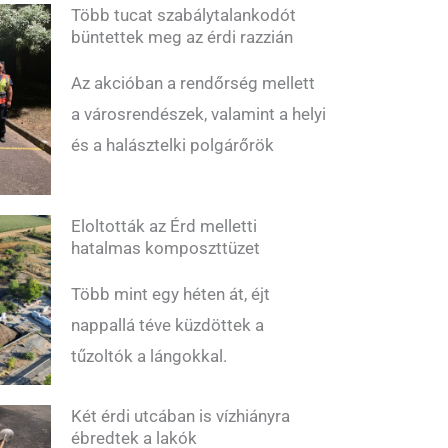
Több tucat szabálytalankodót
büntettek meg az érdi razzián
Az akcióban a rendőrség mellett
a városrendészek, valamint a helyi
és a halásztelki polgárőrök
Eloltották az Érd melletti
hatalmas komposzttüzet
Több mint egy héten át, éjt
nappallá téve küzdöttek a
tűzoltók a lángokkal.
Két érdi utcában is vízhiányra
ébredtek a lakók