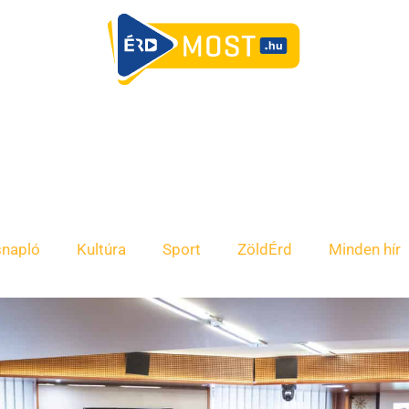
snapló
Kultúra
Sport
ZöldÉrd
Minden hír