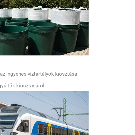
z ingyenes víztartályok kiosztása
yűjtők kiosztásáról.