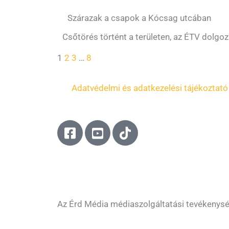
Szárazak a csapok a Kócsag utcában
Csőtörés történt a területen, az ÉTV dolgozi
1
2
3
…
8
Adatvédelmi és adatkezelési tájékoztató
F
Y
T
a
o
i
c
u
k
e
t
t
b
u
o
o
b
k
o
e
Az Érd Média médiaszolgáltatási tevékenys
k
-
-
s