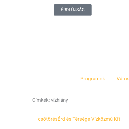
ÉRDI ÚJSÁG
Programok
Váro
Címkék: vízhiány
Page
Page
Page
Page
csőtörés
Érd és Térsége Vízközmű Kft.