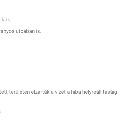
lakók
ranyos utcában is.
tt területen elzárták a vizet a hiba helyreállításáig.
a