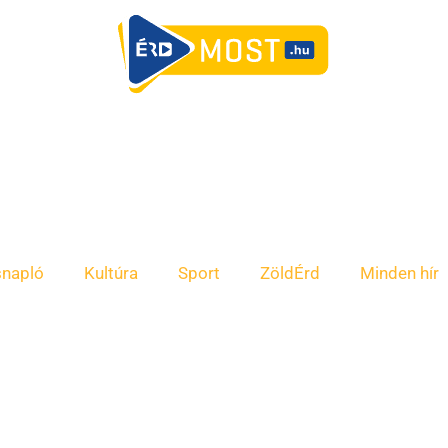
snapló
Kultúra
Sport
ZöldÉrd
Minden hír