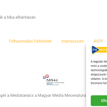
k a hiba elhárításán.
Felhasználási Feltételek
Impresszum
ÁSZF
A legjobb fe
mint a cooki
technológiák
dolgozzunk f
oldalon. A 
bizonyos fun
égét a Médiatanács a Magyar Média Mecenatúra program k
El