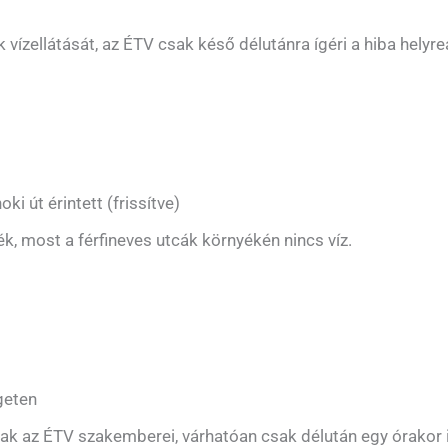
zellátását, az ÉTV csak késő délutánra ígéri a hiba helyreá
ki út érintett (frissítve)
k, most a férfineves utcák környékén nincs víz.
igeten
ak az ÉTV szakemberei, várhatóan csak délután egy órakor in