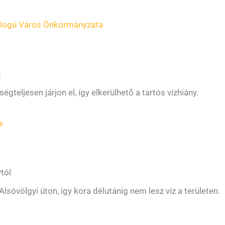
Jogú Város Önkormányzata
t
gteljesen járjon el, így elkerülhető a tartós vízhiány.
a
tól
lsóvölgyi úton, így kora délutánig nem lesz víz a területen.