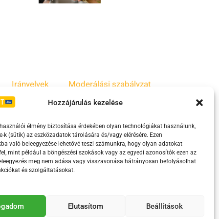
Irányelvek
Moderálási szabályzat
Hozzájárulás kezelése
lhasználói élmény biztosítása érdekében olyan technológiákat használunk,
e-k (sütik) az eszközadatok tárolására és/vagy elérésére. Ezen
ba való beleegyezése lehetővé teszi számunkra, hogy olyan adatokat
el, mint például a böngészési szokások vagy az egyedi azonosítók ezen az
beleegyezés meg nem adása vagy visszavonása hátrányosan befolyásolhat
kciókat és szolgáltatásokat.
eretében támogatja.
fogadom
Elutasítom
Beállítások