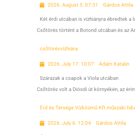
2026. August 5. 07:31
Gárdos Attila
Két érdi utcában is vízhiányra ébredtek a 
Csőtörés történt a Botond utcában és az A
csőtörés
vízhiány
2026. July 17. 10:07
Ádám Katalin
Szárazak a csapok a Viola utcában
Csőtörés volt a Diósdi út környékén, az érinte
Érd és Térsége Vízközmű Kft.
műszaki hib
2026. July 6. 12:04
Gárdos Attila