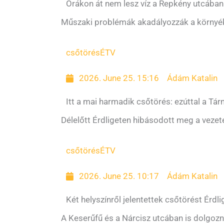
Órákon át nem lesz víz a Repkény utcában
Műszaki problémák akadályozzák a környék ví
csőtörés
ÉTV
2026. June 25. 15:16
Ádám Katalin
Itt a mai harmadik csőtörés: ezúttal a Tárno
Délelőtt Érdligeten hibásodott meg a vezeté
csőtörés
ÉTV
2026. June 25. 10:17
Ádám Katalin
Két helyszínről jelentettek csőtörést Érdl
A Keserűfű és a Nárcisz utcában is dolgozn