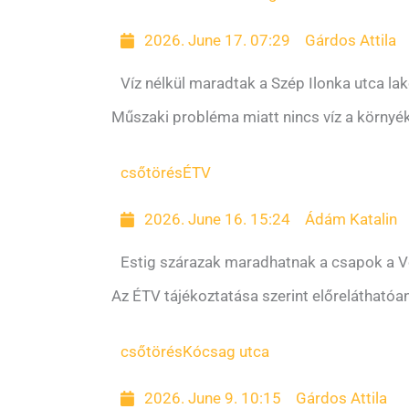
2026. June 17. 07:29
Gárdos Attila
Víz nélkül maradtak a Szép Ilonka utca lak
Műszaki probléma miatt nincs víz a környé
csőtörés
ÉTV
2026. June 16. 15:24
Ádám Katalin
Estig szárazak maradhatnak a csapok a 
Az ÉTV tájékoztatása szerint előreláthatóan
csőtörés
Kócsag utca
2026. June 9. 10:15
Gárdos Attila