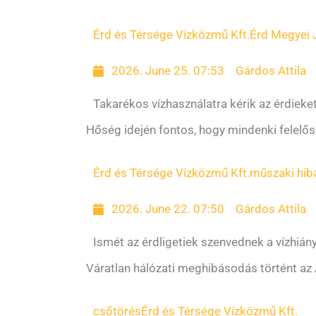
Érd és Térsége Vízközmű Kft.
Érd Megyei 
2026. June 25. 07:53
Gárdos Attila
Takarékos vízhasználatra kérik az érdieke
Hőség idején fontos, hogy mindenki felelőssé
Érd és Térsége Vízközmű Kft.
műszaki hib
2026. June 22. 07:50
Gárdos Attila
Ismét az érdligetiek szenvednek a vízhiány
Váratlan hálózati meghibásodás történt az A
csőtörés
Érd és Térsége Vízközmű Kft.