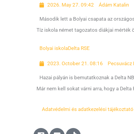
2026. May 27. 09:42
Ádám Katalin
Második lett a Bolyai csapata az ország
Tíz iskola német tagozatos diákjai mérték 
Bolyai iskola
Delta RSE
2023. October 21. 08:16
Pecsuvácz 
Hazai pályán is bemutatkoznak a Delta NB
Már nem kell sokat várni arra, hogy a Delt
Adatvédelmi és adatkezelési tájékoztató
F
Y
T