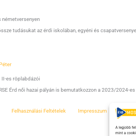
os németversenyen
össze tudásukat az érdi iskolában, egyéni és csapatverseny
Péter
 II-es röplabdázói
a RSE Érd női hazai pályán is bemutatkozzon a 2023/2024-e
Felhasználási Feltételek
Impresszum
ÁSZF
A legjobb fe
mint a cooki