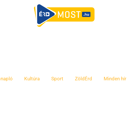
snapló
Kultúra
Sport
ZöldÉrd
Minden hír