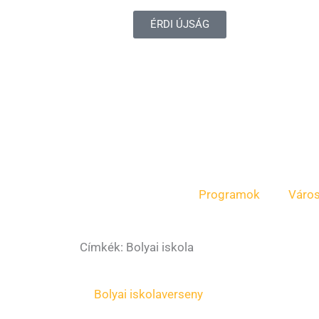
ÉRDI ÚJSÁG
Programok
Váro
Címkék: Bolyai iskola
Bolyai iskola
verseny