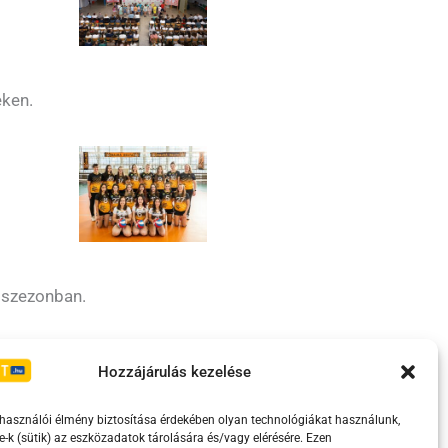
eken.
s szezonban.
Irányelvek
Moderálási szabályzat
Hozzájárulás kezelése
lhasználói élmény biztosítása érdekében olyan technológiákat használunk,
e-k (sütik) az eszközadatok tárolására és/vagy elérésére. Ezen