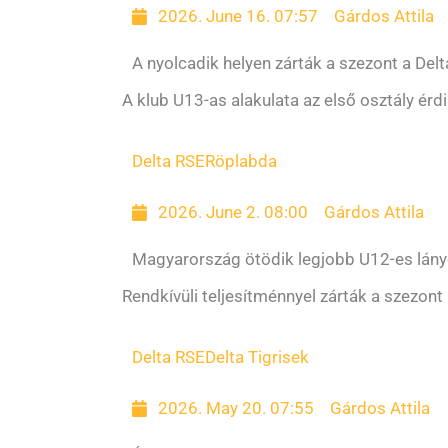
2026. June 16. 07:57
Gárdos Attila
A nyolcadik helyen zárták a szezont a Delt
A klub U13-as alakulata az első osztály érd
Delta RSE
Röplabda
2026. June 2. 08:00
Gárdos Attila
Magyarország ötödik legjobb U12-es lányc
Rendkívüli teljesítménnyel zárták a szezont
Delta RSE
Delta Tigrisek
2026. May 20. 07:55
Gárdos Attila