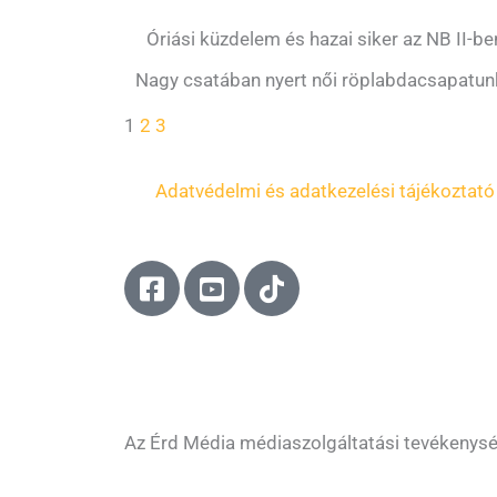
Óriási küzdelem és hazai siker az NB II-be
Nagy csatában nyert női röplabdacsapatunk
1
2
3
Adatvédelmi és adatkezelési tájékoztató
F
Y
T
a
o
i
c
u
k
e
t
t
b
u
o
o
b
k
o
e
Az Érd Média médiaszolgáltatási tevékenys
k
-
-
s