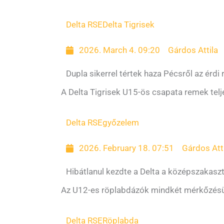
Delta RSE
Delta Tigrisek
2026. March 4. 09:20
Gárdos Attila
Dupla sikerrel tértek haza Pécsről az érdi
A Delta Tigrisek U15-ös csapata remek telj
Delta RSE
győzelem
2026. February 18. 07:51
Gárdos Att
Hibátlanul kezdte a Delta a középszakasz
Az U12-es röplabdázók mindkét mérkőzés
Delta RSE
Röplabda