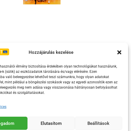
Irányelvek
Moderálási szabályzat
Hozzájárulás kezelése
lhasználói élmény biztosítása érdekében olyan technológiákat használunk,
e-k (sütik) az eszközadatok tárolására és/vagy elérésére. Ezen
ba való beleegyezése lehetővé teszi számunkra, hogy olyan adatokat
el, mint például a böngészési szokások vagy az egyedi azonosítók ezen az
beleegyezés meg nem adása vagy visszavonása hátrányosan befolyásolhat
kciókat és szolgáltatásokat.
ices
eretében támogatja.
fogadom
Elutasítom
Beállítások