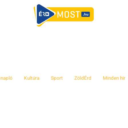
snapló
Kultúra
Sport
ZöldÉrd
Minden hír