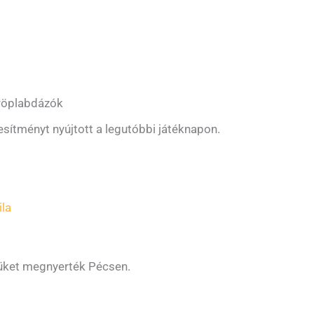
 röplabdázók
esítményt nyújtott a legutóbbi játéknapon.
ila
t
üket megnyerték Pécsen.