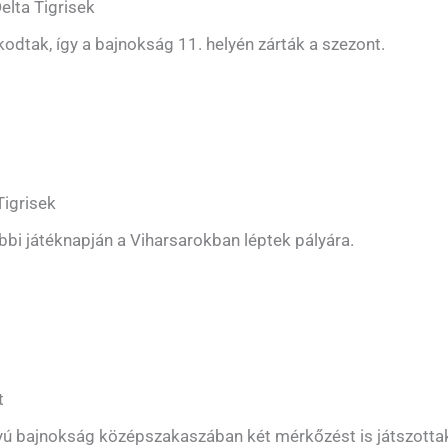
elta Tigrisek
dtak, így a bajnokság 11. helyén zárták a szezont.
Tigrisek
bi játéknapján a Viharsarokban léptek pályára.
t
lyú bajnokság középszakaszában két mérkőzést is játszotta