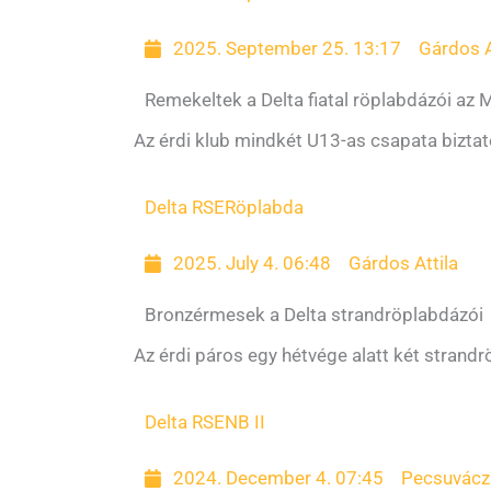
2025. September 25. 13:17
Gárdos A
Remekeltek a Delta fiatal röplabdázói az
Az érdi klub mindkét U13-as csapata biztat
Delta RSE
Röplabda
2025. July 4. 06:48
Gárdos Attila
Bronzérmesek a Delta strandröplabdázói
Az érdi páros egy hétvége alatt két stran
Delta RSE
NB II
2024. December 4. 07:45
Pecsuvácz