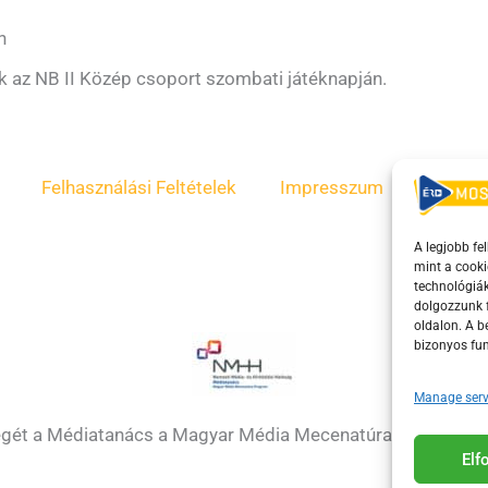
n
 az NB II Közép csoport szombati játéknapján.
Felhasználási Feltételek
Impresszum
ÁSZF
A legjobb fe
mint a cooki
technológiák
dolgozzunk f
oldalon. A 
bizonyos fun
Manage serv
égét a Médiatanács a Magyar Média Mecenatúra program k
El