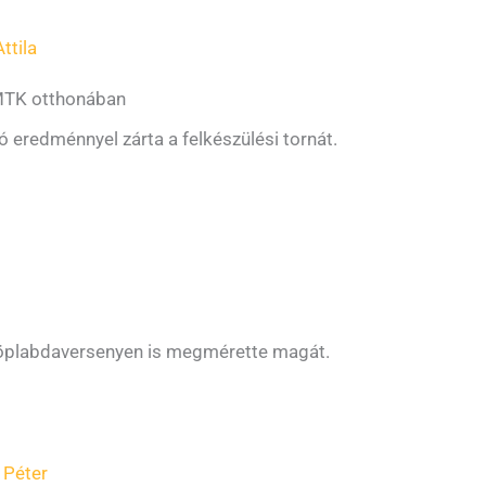
ttila
 MTK otthonában
ó eredménnyel zárta a felkészülési tornát.
dröplabdaversenyen is megmérette magát.
 Péter