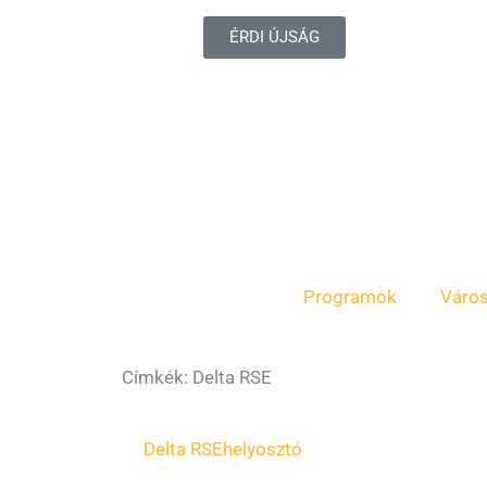
ÉRDI ÚJSÁG
Programok
Váro
Címkék: Delta RSE
Page
Page
Page
Delta RSE
helyosztó