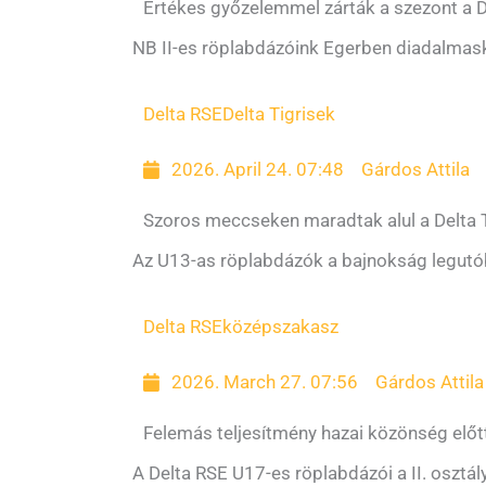
Értékes győzelemmel zárták a szezont a D
NB II-es röplabdázóink Egerben diadalmasko
Delta RSE
Delta Tigrisek
2026. April 24. 07:48
Gárdos Attila
Szoros meccseken maradtak alul a Delta 
Az U13-as röplabdázók a bajnokság legutób
Delta RSE
középszakasz
2026. March 27. 07:56
Gárdos Attila
Felemás teljesítmény hazai közönség előt
A Delta RSE U17-es röplabdázói a II. osztá