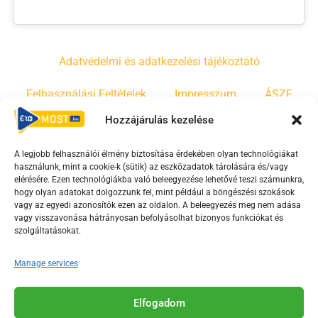
Adatvédelmi és adatkezelési tájékoztató
Felhasználási Feltételek
Impresszum
ÁSZF
Hozzájárulás kezelése
Irányelvek
Moderálási szabályzat
A legjobb felhasználói élmény biztosítása érdekében olyan technológiákat
használunk, mint a cookie-k (sütik) az eszközadatok tárolására és/vagy
F
Y
T
elérésére. Ezen technológiákba való beleegyezése lehetővé teszi számunkra,
a
o
i
hogy olyan adatokat dolgozzunk fel, mint például a böngészési szokások
vagy az egyedi azonosítók ezen az oldalon. A beleegyezés meg nem adása
c
u
k
vagy visszavonása hátrányosan befolyásolhat bizonyos funkciókat és
e
t
t
szolgáltatásokat.
b
u
o
o
b
k
Manage services
o
e
Az Érd Média médiaszolgáltatási tevékenységét a
k
-
Elfogadom
Médiatanács a Magyar Média Mecenatúra program