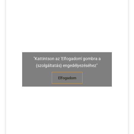
"Kattintson az 'Elfogadom' gombra a
{szolgáltatás} engedélyezéséhez"
Elfogadom