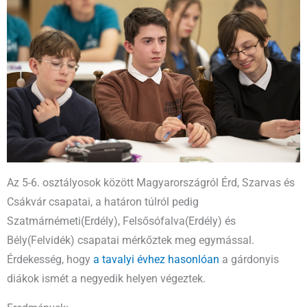
Az 5-6. osztályosok között Magyarországról Érd, Szarvas és
Csákvár csapatai, a határon túlról pedig
Szatmárnémeti(Erdély), Felsősófalva(Erdély) és
Bély(Felvidék) csapatai mérkőztek meg egymással.
Érdekesség, hogy
a tavalyi évhez hasonlóan
a gárdonyis
diákok ismét a negyedik helyen végeztek.