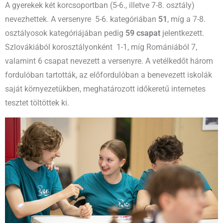
A gyerekek két korcsoportban (5-6., illetve 7-8. osztály)
nevezhettek. A versenyre 5-6. kategóriában
51
, míg a 7-8.
osztályosok kategóriájában pedig
59 csapat
jelentkezett.
Szlovákiából korosztályonként 1-1, míg Romániából 7,
valamint 6 csapat nevezett a versenyre. A vetélkedőt három
fordulóban tartották, az előfordulóban a benevezett iskolák
saját környezetükben, meghatározott időkeretű internetes
tesztet töltöttek ki.