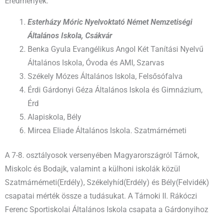
Eredmények:
Esterházy Móric Nyelvoktató Német Nemzetiségi
Általános Iskola, Csákvár
Benka Gyula Evangélikus Angol Két Tanítási Nyelvű
Általános Iskola, Óvoda és AMI, Szarvas
Székely Mózes Általános Iskola, Felsősófalva
Érdi Gárdonyi Géza Általános Iskola és Gimnázium,
Érd
Alapiskola, Bély
Mircea Eliade Általános Iskola. Szatmárnémeti
A 7-8. osztályosok versenyében Magyarországról Tárnok,
Miskolc és Bodajk, valamint a külhoni iskolák közül
Szatmárnémeti(Erdély), Székelyhíd(Erdély) és Bély(Felvidék)
csapatai mérték össze a tudásukat. A Tárnoki II. Rákóczi
Ferenc Sportiskolai Általános Iskola csapata a Gárdonyihoz