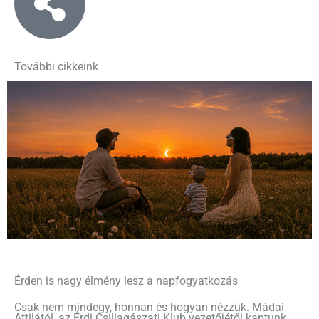
További cikkeink
Érden is nagy élmény lesz a napfogyatkozás
Csak nem mindegy, honnan és hogyan nézzük. Mádai
Attilától, az Érdi Csillagászati Klub vezetőjétől kaptunk