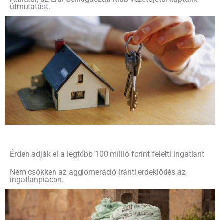
útmutatást.
Érden adják el a legtöbb 100 millió forint feletti ingatlant
Nem csökken az agglomeráció iránti érdeklődés az
ingatlanpiacon.