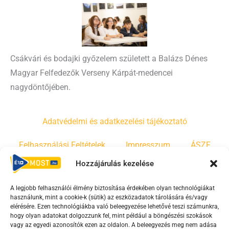
Csákvári és bodajki győzelem született a Balázs Dénes
Magyar Felfedezők Verseny Kárpát-medencei
nagydöntőjében.
Adatvédelmi és adatkezelési tájékoztató
Felhasználási Feltételek
Impresszum
ÁSZF
Hozzájárulás kezelése
Irányelvek
Moderálási szabályzat
A legjobb felhasználói élmény biztosítása érdekében olyan technológiákat
használunk, mint a cookie-k (sütik) az eszközadatok tárolására és/vagy
F
Y
T
elérésére. Ezen technológiákba való beleegyezése lehetővé teszi számunkra,
hogy olyan adatokat dolgozzunk fel, mint például a böngészési szokások
a
o
i
vagy az egyedi azonosítók ezen az oldalon. A beleegyezés meg nem adása