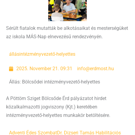
Sérült fiatalok mutatták be alkotásaikat és mesterségüket
az iskola MÁS-Nap elnevezésű rendezvényén.
állás
intézményvezető-helyettes
2025. November 21. 09:31
info@erdmost.hu
Állás: Bölcsődei intézményvezető-helyettes
A Pöttöm Sziget Bölcsőde Érd pályázatot hirdet
közalkalmazotti jogviszony (Kjt.) keretében
intézményvezető-helyettes munkakör betöltésére.
Adventi Édes Szombat
Dr. Dizseri Tamás Habilitációs