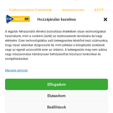
Felhasználási Feltételek
Impresszum
ÁSZF
Hozzájárulás kezelése
Irányelvek
Moderálási szabályzat
A legjobb felhasználói élmény biztosítása érdekében olyan technológiákat
használunk, mint a cookie-k (sütik) az eszközadatok tárolására és/vagy
F
Y
T
elérésére. Ezen technológiákba való beleegyezése lehetővé teszi számunkra,
hogy olyan adatokat dolgozzunk fel, mint például a böngészési szokások
a
o
i
vagy az egyedi azonosítók ezen az oldalon. A beleegyezés meg nem adása
c
u
k
vagy visszavonása hátrányosan befolyásolhat bizonyos funkciókat és
e
t
t
szolgáltatásokat.
b
u
o
Manage services
o
b
k
o
e
Az Érd Média médiaszolgáltatási tevékenységét a
k
-
Elfogadom
Médiatanács a Magyar Média Mecenatúra program
-
s
keretében támogatja.
Elutasítom
s
q
q
u
Beállítások
u
a
2018-2026. © Minden jog fenntartva, Érd Megyei Jogú Város