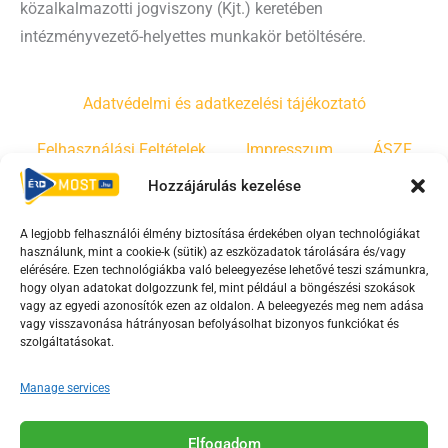
közalkalmazotti jogviszony (Kjt.) keretében
intézményvezető-helyettes munkakör betöltésére.
Adatvédelmi és adatkezelési tájékoztató
Felhasználási Feltételek
Impresszum
ÁSZF
Hozzájárulás kezelése
Irányelvek
Moderálási szabályzat
A legjobb felhasználói élmény biztosítása érdekében olyan technológiákat
használunk, mint a cookie-k (sütik) az eszközadatok tárolására és/vagy
F
Y
T
elérésére. Ezen technológiákba való beleegyezése lehetővé teszi számunkra,
hogy olyan adatokat dolgozzunk fel, mint például a böngészési szokások
a
o
i
vagy az egyedi azonosítók ezen az oldalon. A beleegyezés meg nem adása
c
u
k
vagy visszavonása hátrányosan befolyásolhat bizonyos funkciókat és
e
t
t
szolgáltatásokat.
b
u
o
Manage services
o
b
k
o
e
Az Érd Média médiaszolgáltatási tevékenységét a
k
-
Elfogadom