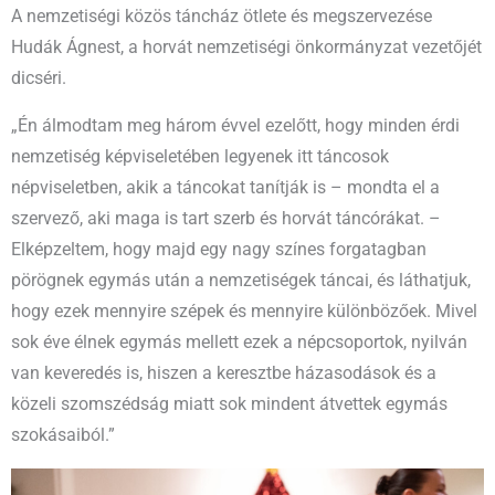
A nemzetiségi közös táncház ötlete és megszervezése
Hudák Ágnest, a horvát nemzetiségi önkormányzat vezetőjét
dicséri.
„Én álmodtam meg három évvel ezelőtt, hogy minden érdi
nemzetiség képviseletében legyenek itt táncosok
népviseletben, akik a táncokat tanítják is – mondta el a
szervező, aki maga is tart szerb és horvát táncórákat. –
Elképzeltem, hogy majd egy nagy színes forgatagban
pörögnek egymás után a nemzetiségek táncai, és láthatjuk,
hogy ezek mennyire szépek és mennyire különbözőek. Mivel
sok éve élnek egymás mellett ezek a népcsoportok, nyilván
van keveredés is, hiszen a keresztbe házasodások és a
közeli szomszédság miatt sok mindent átvettek egymás
szokásaiból.”