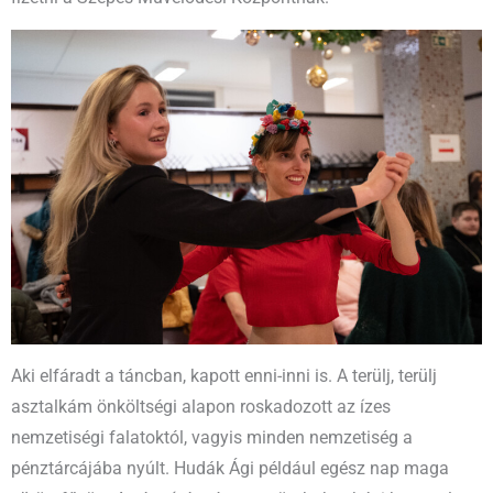
Aki elfáradt a táncban, kapott enni-inni is. A terülj, terülj
asztalkám önköltségi alapon roskadozott az ízes
nemzetiségi falatoktól, vagyis minden nemzetiség a
pénztárcájába nyúlt. Hudák Ági például egész nap maga