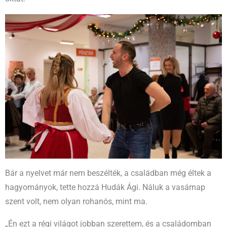
Bár a nyelvet már nem beszélték, a családban még éltek a
hagyományok, tette hozzá Hudák Ági. Náluk a vasárnap
szent volt, nem olyan rohanós, mint ma.
„Én ezt a régi világot jobban szerettem, és a családomban