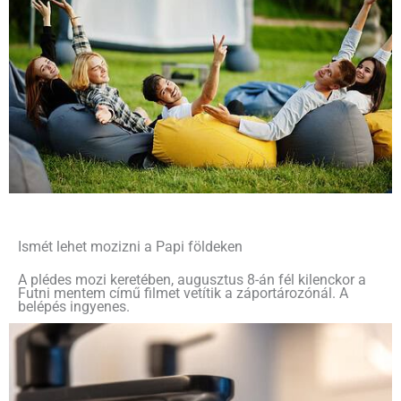
Ismét lehet mozizni a Papi földeken
A plédes mozi keretében, augusztus 8-án fél kilenckor a
Futni mentem című filmet vetítik a záportározónál. A
belépés ingyenes.