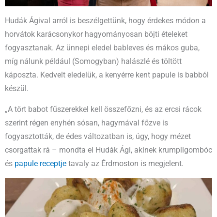
Hudák Ágival arról is beszélgettünk, hogy érdekes módon a
horvátok karácsonykor hagyományosan böjti ételeket
fogyasztanak. Az ünnepi eledel bableves és mákos guba,
míg nálunk például (Somogyban) halászlé és töltött
káposzta. Kedvelt eledelük, a kenyérre kent papule is babból
készül.
„A tört babot fűszerekkel kell összefőzni, és az ercsi rácok
szerint régen enyhén sósan, hagymával főzve is
fogyasztották, de édes változatban is, úgy, hogy mézet
csorgattak rá – mondta el Hudák Ági, akinek krumpligombóc
és
papule receptje
tavaly az Érdmoston is megjelent.