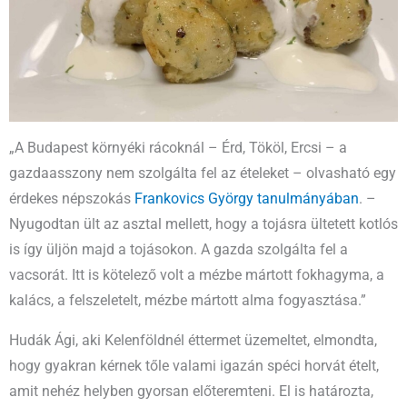
„A Budapest környéki rácoknál – Érd, Tököl, Ercsi – a
gazdaasszony nem szolgálta fel az ételeket – olvasható egy
érdekes népszokás
Frankovics György tanulmányában
. –
Nyugodtan ült az asztal mellett, hogy a tojásra ültetett kotlós
is így üljön majd a tojásokon. A gazda szolgálta fel a
vacsorát. Itt is kötelező volt a mézbe mártott fokhagyma, a
kalács, a felszeletelt, mézbe mártott alma fogyasztása.”
Hudák Ági, aki Kelenföldnél éttermet üzemeltet, elmondta,
hogy gyakran kérnek tőle valami igazán spéci horvát ételt,
amit nehéz helyben gyorsan előteremteni. El is határozta,