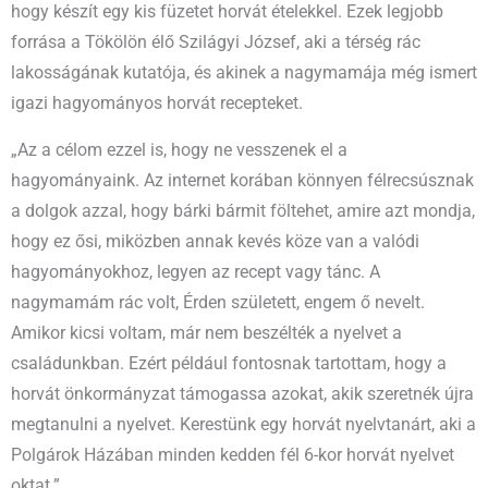
hogy készít egy kis füzetet horvát ételekkel. Ezek legjobb
forrása a Tökölön élő Szilágyi József, aki a térség rác
lakosságának kutatója, és akinek a nagymamája még ismert
igazi hagyományos horvát recepteket.
„Az a célom ezzel is, hogy ne vesszenek el a
hagyományaink. Az internet korában könnyen félrecsúsznak
a dolgok azzal, hogy bárki bármit föltehet, amire azt mondja,
hogy ez ősi, miközben annak kevés köze van a valódi
hagyományokhoz, legyen az recept vagy tánc. A
nagymamám rác volt, Érden született, engem ő nevelt.
Amikor kicsi voltam, már nem beszélték a nyelvet a
családunkban. Ezért például fontosnak tartottam, hogy a
horvát önkormányzat támogassa azokat, akik szeretnék újra
megtanulni a nyelvet. Kerestünk egy horvát nyelvtanárt, aki a
Polgárok Házában minden kedden fél 6-kor horvát nyelvet
oktat.”