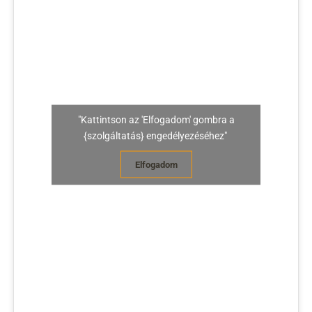
"Kattintson az 'Elfogadom' gombra a
{szolgáltatás} engedélyezéséhez"
Elfogadom