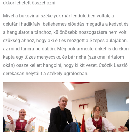
ekkor lehetett összehozni.
Mivel a bukovinai székelyek már lendületben voltak, a
délutáni hadikfalvi betlehemes előadás megadta a kedvet és
a hangulatot a tánchoz, különösebb noszogatásra nem volt
szükség ahhoz, hogy aki élt és mozgott a Szepes aulájában,
az mind táncra perdüljön. Még polgármesterünket is derékon
kapta egy tüzes menyecske, és bár néha (szakmai ártalom
okán) össze kellett hangolni, hogy ki kit vezet, Csőzik Laszló
derekasan helytállt a székely ugrálósban.