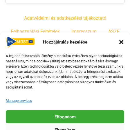
Adatvédelmi és adatkezelési tájékoztató
Felhasználási Feltételek
Impresszum
ÁSZF
Hozzájárulás kezelése
Irányelvek
Moderálási szabályzat
A legjobb felhasználói élmény biztosítása érdekében olyan technológiákat
használunk, mint a cookie-k (sütik) az eszközadatok tárolására és/vagy
F
Y
T
elérésére. Ezen technológiákba való beleegyezése lehetővé teszi számunkra,
hogy olyan adatokat dolgozzunk fel, mint például a böngészési szokások
a
o
i
vagy az egyedi azonosítók ezen az oldalon. A beleegyezés meg nem adása
c
u
k
vagy visszavonása hátrányosan befolyásolhat bizonyos funkciókat és
e
t
t
szolgáltatásokat.
b
u
o
Manage services
o
b
k
o
e
Az Érd Média médiaszolgáltatási tevékenységét a
k
-
Elfogadom
Médiatanács a Magyar Média Mecenatúra program
-
s
keretében támogatja.
Elutasítom