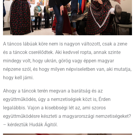
A táncos lábúak köre nem is nagyon változott, csak a zene
és a táncok cserélődtek. Aki kedvvel ropta, annak szinte
mindegy volt, hogy ukrán, görög vagy éppen magyar
népzene szól, és hogy milyen népviseletben van, aki mutatja,
hogy kell járni.
Ahogy a táncok terén megvan a barátság és az
együttműködés, úgy a nemzetiségiek közt is, Érden
legalábbis. Vajon a kisebbségi lét az, ami szoros
együttműködésre készteti a magyarországi nemzetiségeket?
– kérdeztük Hudák Ágitól.