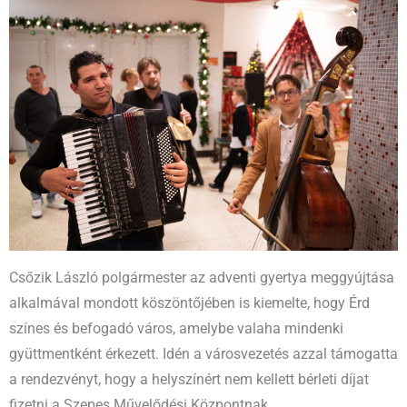
Csőzik László polgármester az adventi gyertya meggyújtása
alkalmával mondott köszöntőjében is kiemelte, hogy Érd
színes és befogadó város, amelybe valaha mindenki
gyüttmentként érkezett. Idén a városvezetés azzal támogatta
a rendezvényt, hogy a helyszínért nem kellett bérleti díjat
fizetni a Szepes Művelődési Központnak.