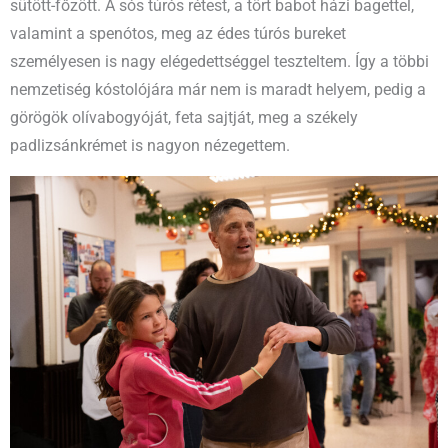
sütött-főzött. A sós túrós rétest, a tört babot házi bagettel,
valamint a spenótos, meg az édes túrós bureket
személyesen is nagy elégedettséggel teszteltem. Így a többi
nemzetiség kóstolójára már nem is maradt helyem, pedig a
görögök olívabogyóját, feta sajtját, meg a székely
padlizsánkrémet is nagyon nézegettem.