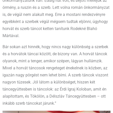
önkormányzatunk van. Eddig hat volt, és bejött melléjük az
örmény, a ruszin és a szerb. Lett volna román önkormányzat
is, de végül nem alakult meg. Erre a mostani rendezvényre
egyébként a szerbek végül mégsem tudtak eljönni, úgyhogy
horvát és szerb táncot ketten tanítunk Rodekné Blahó
Mártával.
Bár sokan azt hinnék, hogy nincs nagy különbség a szerbek
és a horvátok táncai között, de bizony van. A horvát táncok
olyanok, mint a tenger, amikor szépen, lágyan hullámzik.
Mivel a horvát táncosok rengeteget énekelnek is közben, az
igazán nagy pörgést nem lehet bírni. A szerb táncok viszont
nagyon tüzesek. Jól látom a különbséget, hiszen két
táncegyüttesben is táncolok: az Érdi Igraj Koloban, amit én
alapítottam, és Tökölön, a Délszláv Táncegyüttesben – ott
inkább szerb táncokat járunk.”