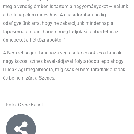
meg a vendéglőmben is tartom a hagyományokat – nálunk
a böjti napokon nincs hús. A családomban pedig
odafigyelünk arra, hogy ne zakatoljunk mindennap a
taposómalomban, hanem meg tudjuk különböztetni az
ünnepeket a hétköznapoktól.”
A Nemzetiségek Táncháza végül a táncosok és a táncok
nagy közös, színes kavalkádjával folytatódott, épp ahogy
Hudák Ági megálmodta, míg csak el nem fáradtak a lábak
és be nem zárt a Szepes.
Fotó: Czere Bálint