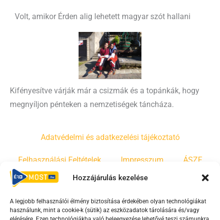
Volt, amikor Érden alig lehetett magyar szót hallani
Kifényesítve várják már a csizmák és a topánkák, hogy
megnyíljon pénteken a nemzetiségek táncháza.
Adatvédelmi és adatkezelési tájékoztató
Felhasználási Feltételek
Impresszum
ÁSZF
Hozzájárulás kezelése
Irányelvek
Moderálási szabályzat
A legjobb felhasználói élmény biztosítása érdekében olyan technológiákat
használunk, mint a cookie-k (sütik) az eszközadatok tárolására és/vagy
F
Y
T
elérésére. Ezen technológiákba való beleegyezése lehetővé teszi számunkra,