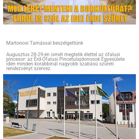
Martonosi Tamással beszélgettünk
Augusztus 28-29-én ismét megtelik élettel az ófalusi
pincesor: az Érd-Ófalusi Pincetulajdonosok Egyesülete
idén minden korábbinál nagyobb szabású szüreti
rendezvényt szervez.