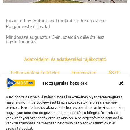
Rövidített nyitvatartással működik a héten az érdi
Polgármesteri Hivatal
Mindössze augusztus 5-én, szerdán délelőtt lesz
ügyfélfogadás.
Adatvédelmi és adatkezelési tájékoztató
Felhasználási Feltételek
Impresszum
ÁSZF
Hozzájárulás kezelése
Irányelvek
Moderálási szabályzat
A legjobb felhasználói élmény biztosítása érdekében olyan technológiákat
használunk, mint a cookie-k (sütik) az eszközadatok tárolására és/vagy
F
Y
T
elérésére. Ezen technológiákba való beleegyezése lehetővé teszi számunkra,
hogy olyan adatokat dolgozzunk fel, mint például a böngészési szokások
a
o
i
vagy az egyedi azonosítók ezen az oldalon. A beleegyezés meg nem adása
c
u
k
vagy visszavonása hátrányosan befolyásolhat bizonyos funkciókat és
e
t
t
szolgáltatásokat.