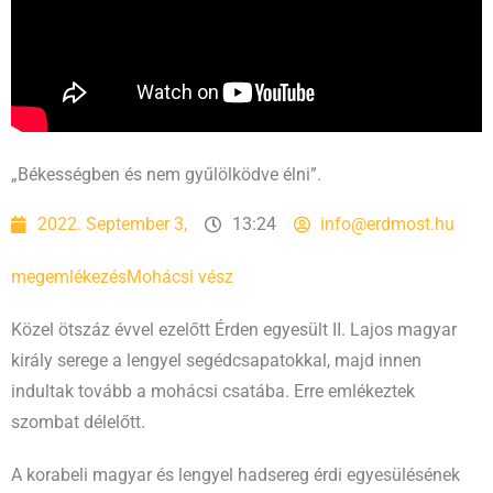
„Békességben és nem gyűlölködve élni”.
2022. September 3,
13:24
info@erdmost.hu
megemlékezés
Mohácsi vész
Közel ötszáz évvel ezelőtt Érden egyesült II. Lajos magyar
király serege a lengyel segédcsapatokkal, majd innen
indultak tovább a mohácsi csatába. Erre emlékeztek
szombat délelőtt.
A korabeli magyar és lengyel hadsereg érdi egyesülésének