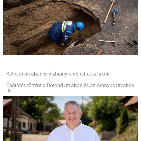
Két érdi utcában is vízhiányra ébredtek a lakók
Csőtörés történt a Botond utcában és az Aranyos utcában
is.