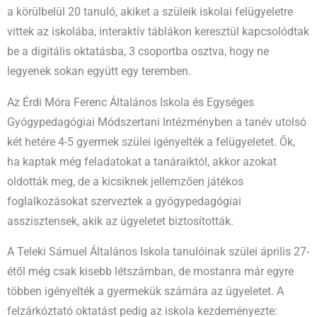
a körülbelül 20 tanuló, akiket a szüleik iskolai felügyeletre
vittek az iskolába, interaktív táblákon keresztül kapcsolódtak
be a digitális oktatásba, 3 csoportba osztva, hogy ne
legyenek sokan együtt egy teremben.
Az Érdi Móra Ferenc Általános Iskola és Egységes
Gyógypedagógiai Módszertani Intézményben a tanév utolsó
két hetére 4-5 gyermek szülei igényelték a felügyeletet. Ők,
ha kaptak még feladatokat a tanáraiktól, akkor azokat
oldották meg, de a kicsiknek jellemzően játékos
foglalkozásokat szerveztek a gyógypedagógiai
asszisztensek, akik az ügyeletet biztosították.
A Teleki Sámuel Általános Iskola tanulóinak szülei április 27-
étől még csak kisebb létszámban, de mostanra már egyre
többen igényelték a gyermekük számára az ügyeletet. A
felzárkóztató oktatást pedig az iskola kezdeményezte: