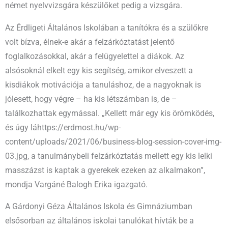
német nyelvvizsgára készülőket pedig a vizsgára.
Az Érdligeti Általános Iskolában a tanítókra és a szülőkre
volt bízva, élnek-e akár a felzárkóztatást jelentő
foglalkozásokkal, akár a felügyelettel a diákok. Az
alsósoknál elkelt egy kis segítség, amikor elveszett a
kisdiákok motivációja a tanuláshoz, de a nagyoknak is
jólesett, hogy végre – ha kis létszámban is, de –
találkozhattak egymással. „Kellett már egy kis örömködés,
és úgy láhttps://erdmost.hu/wp-
content/uploads/2021/06/business-blog-session-cover-img-
03.jpg, a tanulmánybeli felzárkóztatás mellett egy kis lelki
masszázst is kaptak a gyerekek ezeken az alkalmakon”,
mondja Vargáné Balogh Erika igazgató.
A Gárdonyi Géza Általános Iskola és Gimnáziumban
elsősorban az általános iskolai tanulókat hívták be a