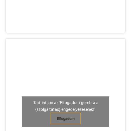
"Kattintson az 'Elfogadom' gombra a
{szolgáltatás} engedélyezéséhez"
Elfogadom