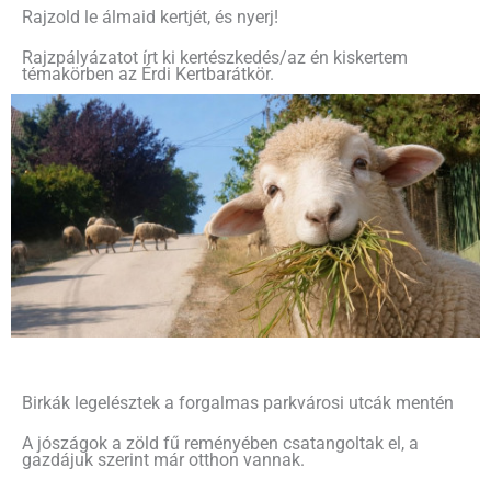
Rajzold le álmaid kertjét, és nyerj!
Rajzpályázatot írt ki kertészkedés/az én kiskertem
témakörben az Érdi Kertbarátkör.
Birkák legelésztek a forgalmas parkvárosi utcák mentén
A jószágok a zöld fű reményében csatangoltak el, a
gazdájuk szerint már otthon vannak.