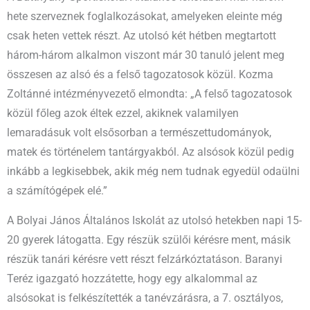
hete szerveznek foglalkozásokat, amelyeken eleinte még
csak heten vettek részt. Az utolsó két hétben megtartott
három-három alkalmon viszont már 30 tanuló jelent meg
összesen az alsó és a felső tagozatosok közül. Kozma
Zoltánné intézményvezető elmondta: „A felső tagozatosok
közül főleg azok éltek ezzel, akiknek valamilyen
lemaradásuk volt elsősorban a természettudományok,
matek és történelem tantárgyakból. Az alsósok közül pedig
inkább a legkisebbek, akik még nem tudnak egyedül odaülni
a számítógépek elé.”
A Bolyai János Általános Iskolát az utolsó hetekben napi 15-
20 gyerek látogatta. Egy részük szülői kérésre ment, másik
részük tanári kérésre vett részt felzárkóztatáson. Baranyi
Teréz igazgató hozzátette, hogy egy alkalommal az
alsósokat is felkészítették a tanévzárásra, a 7. osztályos,