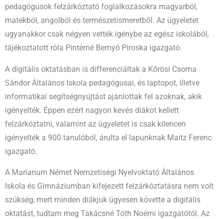
pedagógusok felzárkóztató foglalkozásokra magyarból,
matekból, angolból és természetismeretből. Az ügyeletet
ugyanakkor csak négyen vették igénybe az egész iskolából,
tájékoztatott róla Pintérné Bernyó Piroska igazgató.
A digitális oktatásban is differenciáltak a Kőrösi Csoma
Sándor Általános Iskola pedagógusai, és laptopot, illetve
informatikai segítségnyújtást ajánlottak fel azoknak, akik
igényelték. Éppen ezért nagyon kevés diákot kellett
felzárkóztatni, valamint az ügyeletet is csak kilencen
igényelték a 900 tanulóból, árulta el lapunknak Maitz Ferenc
igazgató.
A Marianum Német Nemzetiségi Nyelvoktató Általános
Iskola és Gimnáziumban kifejezett felzárkóztatásra nem volt
szükség, mert minden diákjuk ügyesen követte a digitális
oktatást, tudtam meg Takácsné Tóth Noémi igazgatótól. Az