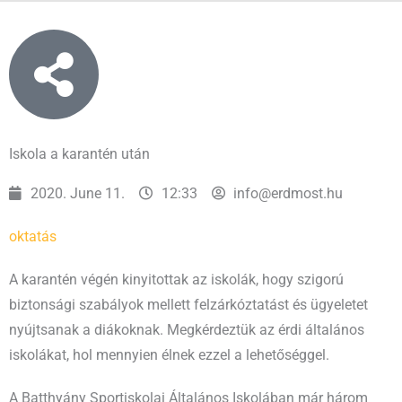
Iskola a karantén után
2020. June 11.
12:33
info@erdmost.hu
oktatás
A karantén végén kinyitottak az iskolák, hogy szigorú
biztonsági szabályok mellett felzárkóztatást és ügyeletet
nyújtsanak a diákoknak. Megkérdeztük az érdi általános
iskolákat, hol mennyien élnek ezzel a lehetőséggel.
A Batthyány Sportiskolai Általános Iskolában már három