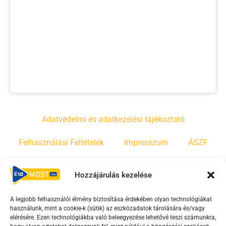
Adatvédelmi és adatkezelési tájékoztató
Felhasználási Feltételek
Impresszum
ÁSZF
Irányelvek
Moderálási szabályzat
Hozzájárulás kezelése
A legjobb felhasználói élmény biztosítása érdekében olyan technológiákat
F
Y
T
használunk, mint a cookie-k (sütik) az eszközadatok tárolására és/vagy
a
o
i
elérésére. Ezen technológiákba való beleegyezése lehetővé teszi számunkra,