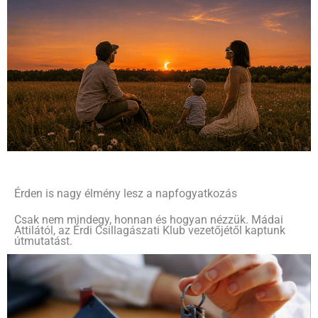
Érden is nagy élmény lesz a napfogyatkozás
Csak nem mindegy, honnan és hogyan nézzük. Mádai
Attilától, az Érdi Csillagászati Klub vezetőjétől kaptunk
útmutatást.