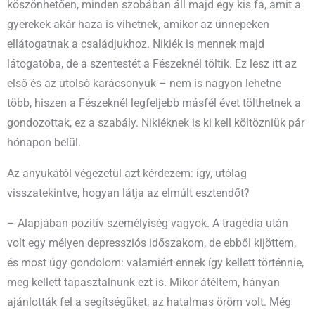
köszönhetően, minden szobában áll majd egy kis fa, amit a
gyerekek akár haza is vihetnek, amikor az ünnepeken
ellátogatnak a családjukhoz. Nikiék is mennek majd
látogatóba, de a szentestét a Fészeknél töltik. Ez lesz itt az
első és az utolsó karácsonyuk – nem is nagyon lehetne
több, hiszen a Fészeknél legfeljebb másfél évet tölthetnek a
gondozottak, ez a szabály. Nikiéknek is ki kell költözniük pár
hónapon belül.
Az anyukától végezetül azt kérdezem: így, utólag
visszatekintve, hogyan látja az elmúlt esztendőt?
– Alapjában pozitív személyiség vagyok. A tragédia után
volt egy mélyen depressziós időszakom, de ebből kijöttem,
és most úgy gondolom: valamiért ennek így kellett történnie,
meg kellett tapasztalnunk ezt is. Mikor átéltem, hányan
ajánlották fel a segítségüket, az hatalmas öröm volt. Még