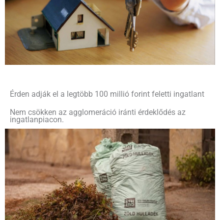
Érden adják el a legtöbb 100 millió forint feletti ingatlant
Nem csökken az agglomeráció iránti érdeklődés az
ingatlanpiacon.