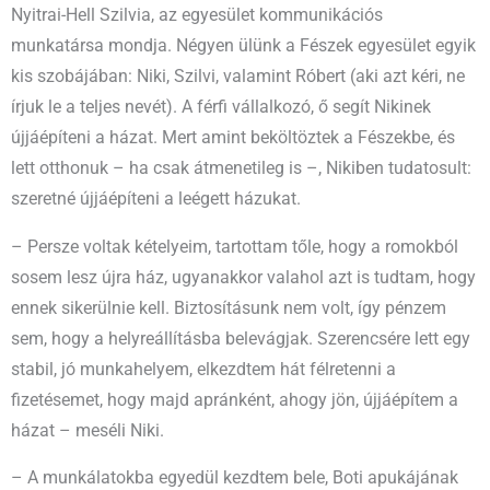
Nyitrai-Hell Szilvia, az egyesület kommunikációs
munkatársa mondja. Négyen ülünk a Fészek egyesület egyik
kis szobájában: Niki, Szilvi, valamint Róbert (aki azt kéri, ne
írjuk le a teljes nevét). A férfi vállalkozó, ő segít Nikinek
újjáépíteni a házat. Mert amint beköltöztek a Fészekbe, és
lett otthonuk – ha csak átmenetileg is –, Nikiben tudatosult:
szeretné újjáépíteni a leégett házukat.
– Persze voltak kételyeim, tartottam tőle, hogy a romokból
sosem lesz újra ház, ugyanakkor valahol azt is tudtam, hogy
ennek sikerülnie kell. Biztosításunk nem volt, így pénzem
sem, hogy a helyreállításba belevágjak. Szerencsére lett egy
stabil, jó munkahelyem, elkezdtem hát félretenni a
fizetésemet, hogy majd apránként, ahogy jön, újjáépítem a
házat – meséli Niki.
– A munkálatokba egyedül kezdtem bele, Boti apukájának