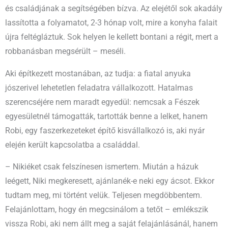
és családjának a segítségében bízva. Az elejétől sok akadály
lassította a folyamatot, 2-3 hónap volt, mire a konyha falait
újra feltégláztuk. Sok helyen le kellett bontani a régit, mert a
robbanásban megsérült – meséli.
Aki építkezett mostanában, az tudja: a fiatal anyuka
jószerivel lehetetlen feladatra vállalkozott. Hatalmas
szerencséjére nem maradt egyedül: nemcsak a Fészek
egyesületnél támogatták, tartották benne a lelket, hanem
Robi, egy faszerkezeteket építő kisvállalkozó is, aki nyár
elején került kapcsolatba a családdal.
– Nikiéket csak felszínesen ismertem. Miután a házuk
leégett, Niki megkeresett, ajánlanék-e neki egy ácsot. Ekkor
tudtam meg, mi történt velük. Teljesen megdöbbentem.
Felajánlottam, hogy én megcsinálom a tetőt – emlékszik
vissza Robi, aki nem állt meg a saját felajánlásánál, hanem