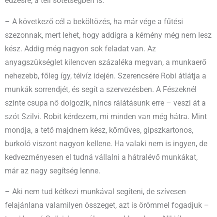
edzésre, a téli sötétségben is.
– A következő cél a beköltözés, ha már vége a fűtési
szezonnak, mert lehet, hogy addigra a kémény még nem lesz
kész. Addig még nagyon sok feladat van. Az
anyagszükséglet kilencven százaléka megvan, a munkaerő
nehezebb, főleg így, télvíz idején. Szerencsére Robi átlátja a
munkák sorrendjét, és segít a szervezésben. A Fészeknél
szinte csupa nő dolgozik, nincs rálátásunk erre – veszi át a
szót Szilvi. Robit kérdezem, mi minden van még hátra. Mint
mondja, a tető majdnem kész, kőműves, gipszkartonos,
burkoló viszont nagyon kellene. Ha valaki nem is ingyen, de
kedvezményesen el tudná vállalni a hátralévő munkákat,
már az nagy segítség lenne.
– Aki nem tud kétkezi munkával segíteni, de szívesen
felajánlana valamilyen összeget, azt is örömmel fogadjuk –