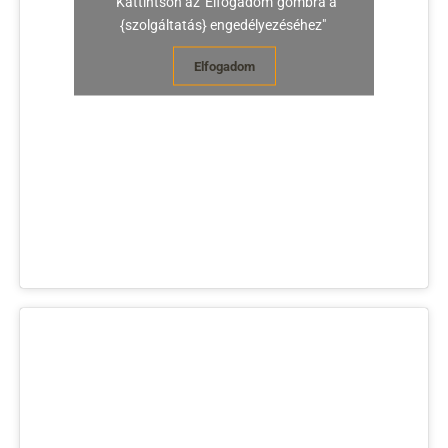
"Kattintson az 'Elfogadom' gombra a
{szolgáltatás} engedélyezéséhez"
Elfogadom