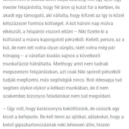
mester felajánlotta, hogy fél áron új kutat fúr a kertben, és
akadt egy támogató, aki vállalta, hogy kifizeti az így is közel
kétszázezer forintos költséget. A kút három nap múlva
elkészült, a felajánló viszont eltűnt – Niki fizette ki a
kútfúrást a másra kuporgatott pénzéből. Kellett, persze, az a
kút, de nem lett volna olyan sürgős, ráért volna még pár
hónapig – a váratlan kiadás sajnos a következő
munkafázist hátráltatta. Merthogy amit nem tudnak
megszerezni felajánlásban, azt csak Niki spórolt pénzéből
tudják megfizetni, más segítségük nincs. Boti édesapja tud
segíteni olykor-olykor a kétkezi munkában, de ő nem
szakember, bizonyos feladatokat nem tud megoldani.
– Úgy volt, hogy karácsonyra beköltözünk, de csúszik egy
kicsit a befejezés. Be kell tenni az ajtókat, ablakokat, hogy a
belső gipszkartonozásnak neki lehessen állni, hiszen