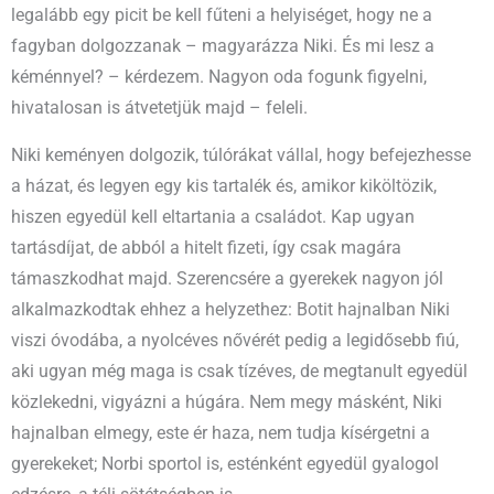
legalább egy picit be kell fűteni a helyiséget, hogy ne a
fagyban dolgozzanak – magyarázza Niki. És mi lesz a
kéménnyel? – kérdezem. Nagyon oda fogunk figyelni,
hivatalosan is átvetetjük majd – feleli.
Niki keményen dolgozik, túlórákat vállal, hogy befejezhesse
a házat, és legyen egy kis tartalék és, amikor kiköltözik,
hiszen egyedül kell eltartania a családot. Kap ugyan
tartásdíjat, de abból a hitelt fizeti, így csak magára
támaszkodhat majd. Szerencsére a gyerekek nagyon jól
alkalmazkodtak ehhez a helyzethez: Botit hajnalban Niki
viszi óvodába, a nyolcéves nővérét pedig a legidősebb fiú,
aki ugyan még maga is csak tízéves, de megtanult egyedül
közlekedni, vigyázni a húgára. Nem megy másként, Niki
hajnalban elmegy, este ér haza, nem tudja kísérgetni a
gyerekeket; Norbi sportol is, esténként egyedül gyalogol