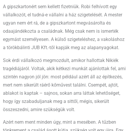
A gipszkartonért sem kellett fizetniük. Robi felhívott egy
vállalkozót, el tudná-e vállalni a ház szigetelését. A mester
ugyan nem ért rá, de a gipszkartont megvásárolta és
odaajándékozta a családnak. Még csak nem is ismerték
egymást személyesen. A külső szigeteléshez, a vakoláshoz
a törökbálinti JUB Kft.-től kapják meg az alapanyagokat.
Sok érdi vállalkozó megmozdult, amikor hallottak Nikiék
tragédiájáról. Voltak, akik kétkezi munkát ajánlottak fel, ami
szintén nagyon jól jön: most például azért áll az építkezés,
mert nem sikerült ráérő kőművest találni. Csempét, ajtót,
ablakot is kaptak – sajnos, sokan arra láttak lehetőséget,
hogy így szabaduljanak meg a sittől, mégis, sikerült
összeszedni, amire szükségük volt.
Azért nem ment minden úgy, mint a mesében. A tűzben
tönkrement a család ásott kútja, szükség volt egy újra. Egy