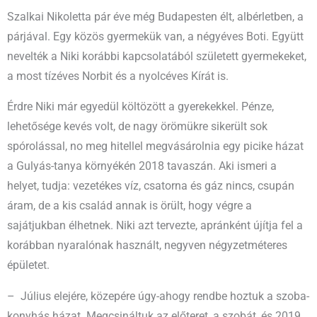
Szalkai Nikoletta pár éve még Budapesten élt, albérletben, a
párjával. Egy közös gyermekük van, a négyéves Boti. Együtt
nevelték a Niki korábbi kapcsolatából született gyermekeket,
a most tízéves Norbit és a nyolcéves Kírát is.
Érdre Niki már egyedül költözött a gyerekekkel. Pénze,
lehetősége kevés volt, de nagy örömükre sikerült sok
spórolással, no meg hitellel megvásárolnia egy picike házat
a Gulyás-tanya környékén 2018 tavaszán. Aki ismeri a
helyet, tudja: vezetékes víz, csatorna és gáz nincs, csupán
áram, de a kis család annak is örült, hogy végre a
sajátjukban élhetnek. Niki azt tervezte, apránként újítja fel a
korábban nyaralónak használt, negyven négyzetméteres
épületet.
– Július elejére, közepére úgy-ahogy rendbe hoztuk a szoba-
konyhás házat. Megcsináltuk az előteret, a szobát, és 2019