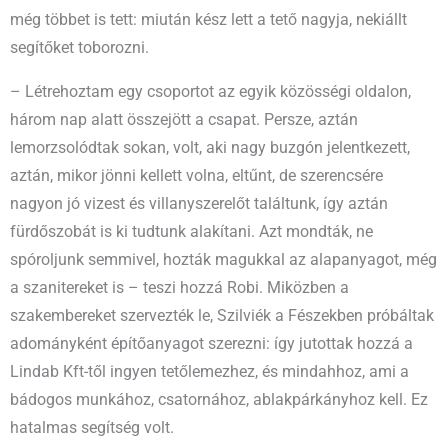
még többet is tett: miután kész lett a tető nagyja, nekiállt
segítőket toborozni.
– Létrehoztam egy csoportot az egyik közösségi oldalon,
három nap alatt összejött a csapat. Persze, aztán
lemorzsolódtak sokan, volt, aki nagy buzgón jelentkezett,
aztán, mikor jönni kellett volna, eltűnt, de szerencsére
nagyon jó vizest és villanyszerelőt találtunk, így aztán
fürdőszobát is ki tudtunk alakítani. Azt mondták, ne
spóroljunk semmivel, hozták magukkal az alapanyagot, még
a szanitereket is – teszi hozzá Robi. Miközben a
szakembereket szervezték le, Szilviék a Fészekben próbáltak
adományként építőanyagot szerezni: így jutottak hozzá a
Lindab Kft-től ingyen tetőlemezhez, és mindahhoz, ami a
bádogos munkához, csatornához, ablakpárkányhoz kell. Ez
hatalmas segítség volt.