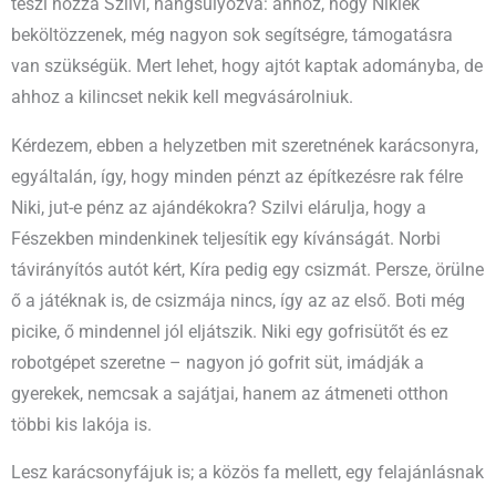
teszi hozzá Szilvi, hangsúlyozva: ahhoz, hogy Nikiék
beköltözzenek, még nagyon sok segítségre, támogatásra
van szükségük. Mert lehet, hogy ajtót kaptak adományba, de
ahhoz a kilincset nekik kell megvásárolniuk.
Kérdezem, ebben a helyzetben mit szeretnének karácsonyra,
egyáltalán, így, hogy minden pénzt az építkezésre rak félre
Niki, jut-e pénz az ajándékokra? Szilvi elárulja, hogy a
Fészekben mindenkinek teljesítik egy kívánságát. Norbi
távirányítós autót kért, Kíra pedig egy csizmát. Persze, örülne
ő a játéknak is, de csizmája nincs, így az az első. Boti még
picike, ő mindennel jól eljátszik. Niki egy gofrisütőt és ez
robotgépet szeretne – nagyon jó gofrit süt, imádják a
gyerekek, nemcsak a sajátjai, hanem az átmeneti otthon
többi kis lakója is.
Lesz karácsonyfájuk is; a közös fa mellett, egy felajánlásnak