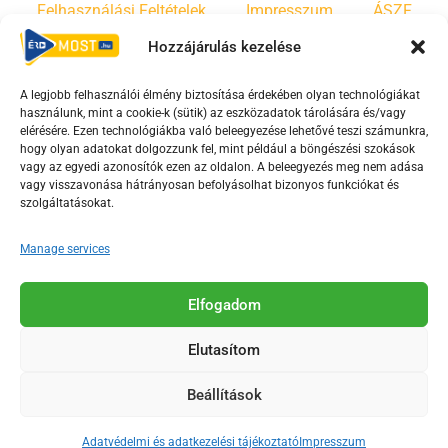
Felhasználási Feltételek
Impresszum
ÁSZF
Hozzájárulás kezelése
Irányelvek
Moderálási szabályzat
A legjobb felhasználói élmény biztosítása érdekében olyan technológiákat
használunk, mint a cookie-k (sütik) az eszközadatok tárolására és/vagy
F
Y
T
elérésére. Ezen technológiákba való beleegyezése lehetővé teszi számunkra,
a
o
i
hogy olyan adatokat dolgozzunk fel, mint például a böngészési szokások
vagy az egyedi azonosítók ezen az oldalon. A beleegyezés meg nem adása
c
u
k
vagy visszavonása hátrányosan befolyásolhat bizonyos funkciókat és
e
t
t
szolgáltatásokat.
b
u
o
o
b
k
Manage services
o
e
Az Érd Média médiaszolgáltatási tevékenységét a
k
-
Elfogadom
Médiatanács a Magyar Média Mecenatúra program
-
s
keretében támogatja.
Elutasítom
s
q
q
u
Beállítások
u
a
2018-2026. © Minden jog fenntartva, Érd Megyei Jogú Város
a
r
Polgármesteri Hivatal Média Osztálya
Adatvédelmi és adatkezelési tájékoztató
Impresszum