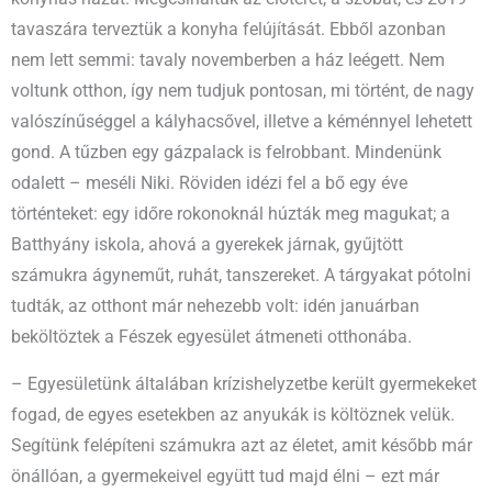
tavaszára terveztük a konyha felújítását. Ebből azonban
nem lett semmi: tavaly novemberben a ház leégett. Nem
voltunk otthon, így nem tudjuk pontosan, mi történt, de nagy
valószínűséggel a kályhacsővel, illetve a kéménnyel lehetett
gond. A tűzben egy gázpalack is felrobbant. Mindenünk
odalett – meséli Niki. Röviden idézi fel a bő egy éve
történteket: egy időre rokonoknál húzták meg magukat; a
Batthyány iskola, ahová a gyerekek járnak, gyűjtött
számukra ágyneműt, ruhát, tanszereket. A tárgyakat pótolni
tudták, az otthont már nehezebb volt: idén januárban
beköltöztek a Fészek egyesület átmeneti otthonába.
– Egyesületünk általában krízishelyzetbe került gyermekeket
fogad, de egyes esetekben az anyukák is költöznek velük.
Segítünk felépíteni számukra azt az életet, amit később már
önállóan, a gyermekeivel együtt tud majd élni – ezt már