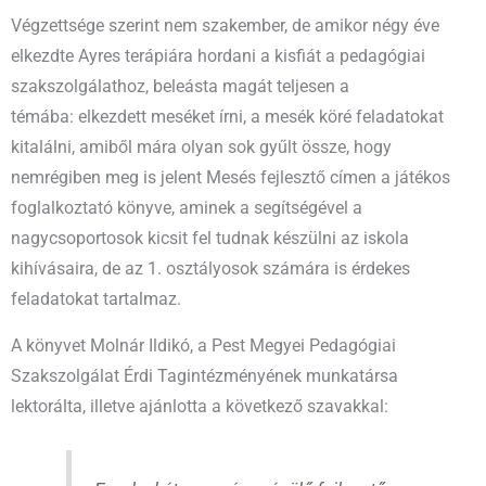
Végzettsége szerint nem szakember, de amikor négy éve
elkezdte Ayres terápiára hordani a kisfiát a pedagógiai
szakszolgálathoz, beleásta magát teljesen a
témába: elkezdett meséket írni, a mesék köré feladatokat
kitalálni, amiből mára olyan sok gyűlt össze, hogy
nemrégiben meg is jelent Mesés fejlesztő címen a játékos
foglalkoztató könyve, aminek a segítségével a
nagycsoportosok kicsit fel tudnak készülni az iskola
kihívásaira, de az 1. osztályosok számára is érdekes
feladatokat tartalmaz.
A könyvet Molnár Ildikó, a Pest Megyei Pedagógiai
Szakszolgálat Érdi Tagintézményének munkatársa
lektorálta, illetve ajánlotta a következő szavakkal: