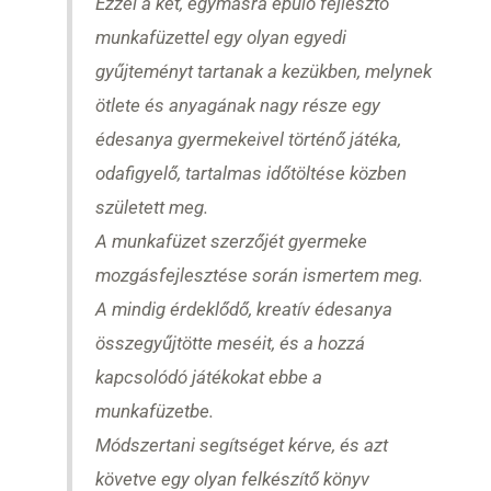
Ezzel a két, egymásra épülő fejlesztő
munkafüzettel egy olyan egyedi
gyűjteményt tartanak a kezükben, melynek
ötlete és anyagának nagy része egy
édesanya gyermekeivel történő játéka,
odafigyelő, tartalmas időtöltése közben
született meg.
A munkafüzet szerzőjét gyermeke
mozgásfejlesztése során ismertem meg.
A mindig érdeklődő, kreatív édesanya
összegyűjtötte meséit, és a hozzá
kapcsolódó játékokat ebbe a
munkafüzetbe.
Módszertani segítséget kérve, és azt
követve egy olyan felkészítő könyv