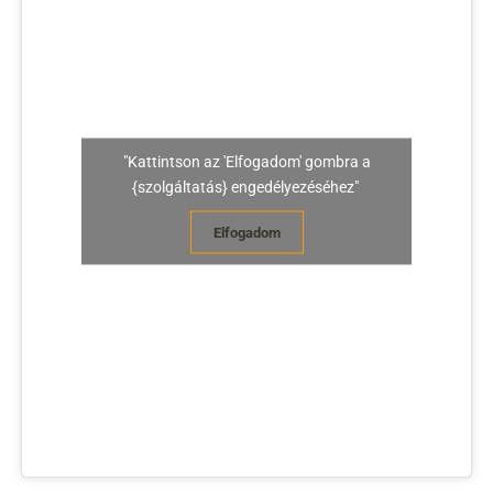
"Kattintson az 'Elfogadom' gombra a
{szolgáltatás} engedélyezéséhez"
Elfogadom