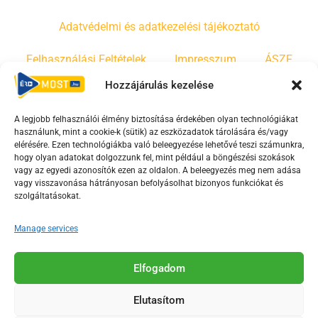
Adatvédelmi és adatkezelési tájékoztató
Felhasználási Feltételek
Impresszum
ÁSZF
Hozzájárulás kezelése
Irányelvek
Moderálási szabályzat
A legjobb felhasználói élmény biztosítása érdekében olyan technológiákat
használunk, mint a cookie-k (sütik) az eszközadatok tárolására és/vagy
F
Y
T
elérésére. Ezen technológiákba való beleegyezése lehetővé teszi számunkra,
hogy olyan adatokat dolgozzunk fel, mint például a böngészési szokások
a
o
i
vagy az egyedi azonosítók ezen az oldalon. A beleegyezés meg nem adása
c
u
k
vagy visszavonása hátrányosan befolyásolhat bizonyos funkciókat és
e
t
t
szolgáltatásokat.
b
u
o
Manage services
o
b
k
o
e
Az Érd Média médiaszolgáltatási tevékenységét a
k
-
Elfogadom
Médiatanács a Magyar Média Mecenatúra program
-
s
keretében támogatja.
Elutasítom
s
q