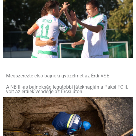
Megszerezte első bajnoki győzelmét az Érdi VSE
A NB III-as bajnokság legutóbbi játéknapján a Paksi FC II.
volt az érdiek vendége az Ercsi úton.