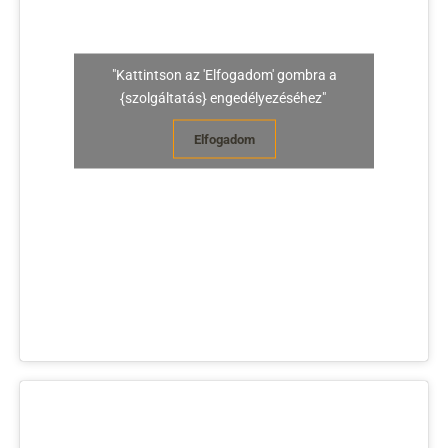
"Kattintson az 'Elfogadom' gombra a
{szolgáltatás} engedélyezéséhez"
Elfogadom