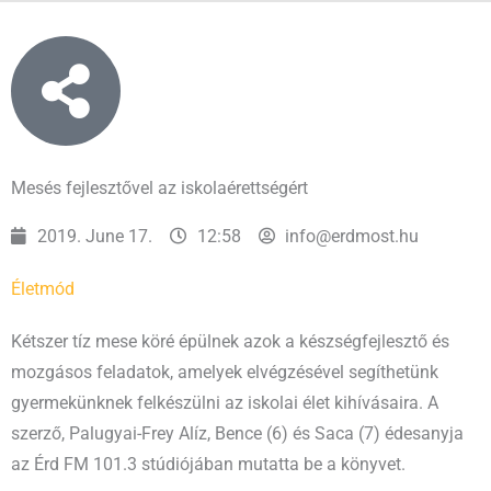
Mesés fejlesztővel az iskolaérettségért
2019. June 17.
12:58
info@erdmost.hu
Életmód
Kétszer tíz mese köré épülnek azok a készségfejlesztő és
mozgásos feladatok, amelyek elvégzésével segíthetünk
gyermekünknek felkészülni az iskolai élet kihívásaira. A
szerző, Palugyai-Frey Alíz, Bence (6) és Saca (7) édesanyja
az Érd FM 101.3 stúdiójában mutatta be a könyvet.