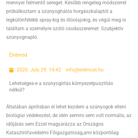
mennyei felmentő sereget. Később rengeteg módszerrel
próbálkoztam a szúnyoghálós horgászkalaptól a
legkülönfélébb spray-kig és illóolajokig, és végül meg is
találtam a személyre szóló csodaszeremet. Szubjektív
szúnyognapló.
Életmód
2020. July 29. 14:42
info@erdmost.hu
Lehetséges-e a szúnyogirtás környezetpusztítás
nélkül?
Általában áprilisban el lehet kezdeni a szúnyogok elleni
biológiai védekezést, de idén semmi sem volt normális, az
időjárás sem.Ezzel magyarázza az Országos
Katasztrófavédelmi Főigazgatóság,ami központilag