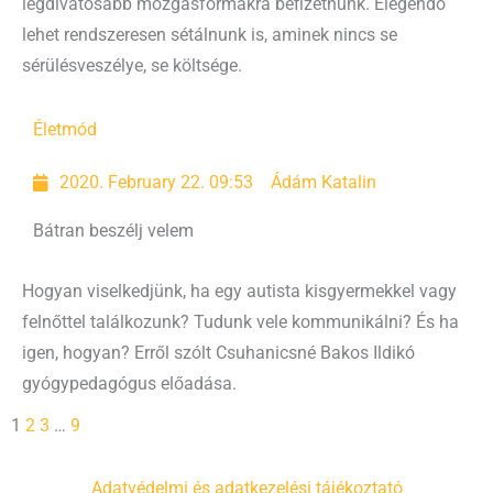
legdivatosabb mozgásformákra befizetnünk. Elegendő
lehet rendszeresen sétálnunk is, aminek nincs se
sérülésveszélye, se költsége.
Életmód
2020. February 22. 09:53
Ádám Katalin
Bátran beszélj velem
Hogyan viselkedjünk, ha egy autista kisgyermekkel vagy
felnőttel találkozunk? Tudunk vele kommunikálni? És ha
igen, hogyan? Erről szólt Csuhanicsné Bakos Ildikó
gyógypedagógus előadása.
1
2
3
…
9
Adatvédelmi és adatkezelési tájékoztató