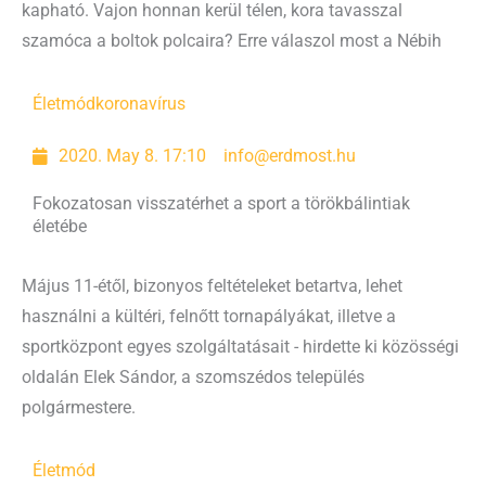
kapható. Vajon honnan kerül télen, kora tavasszal
szamóca a boltok polcaira? Erre válaszol most a Nébih
Életmód
koronavírus
2020. May 8. 17:10
info@erdmost.hu
Fokozatosan visszatérhet a sport a törökbálintiak
életébe
Május 11-étől, bizonyos feltételeket betartva, lehet
használni a kültéri, felnőtt tornapályákat, illetve a
sportközpont egyes szolgáltatásait - hirdette ki közösségi
oldalán Elek Sándor, a szomszédos település
polgármestere.
Életmód