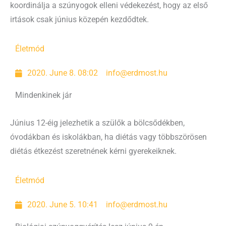
koordinálja a szúnyogok elleni védekezést, hogy az első
irtások csak június közepén kezdődtek.
Életmód
2020. June 8. 08:02
info@erdmost.hu
Mindenkinek jár
Június 12-éig jelezhetik a szülők a bölcsődékben,
óvodákban és iskolákban, ha diétás vagy többszörösen
diétás étkezést szeretnének kérni gyerekeiknek.
Életmód
2020. June 5. 10:41
info@erdmost.hu