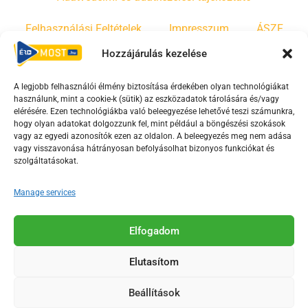
Felhasználási Feltételek
Impresszum
ÁSZF
Hozzájárulás kezelése
Irányelvek
Moderálási szabályzat
A legjobb felhasználói élmény biztosítása érdekében olyan technológiákat
használunk, mint a cookie-k (sütik) az eszközadatok tárolására és/vagy
F
Y
T
elérésére. Ezen technológiákba való beleegyezése lehetővé teszi számunkra,
hogy olyan adatokat dolgozzunk fel, mint például a böngészési szokások
a
o
i
vagy az egyedi azonosítók ezen az oldalon. A beleegyezés meg nem adása
c
u
k
vagy visszavonása hátrányosan befolyásolhat bizonyos funkciókat és
e
t
t
szolgáltatásokat.
b
u
o
Manage services
o
b
k
o
e
Az Érd Média médiaszolgáltatási tevékenységét a
k
-
Elfogadom
Médiatanács a Magyar Média Mecenatúra program
-
s
keretében támogatja.
Elutasítom
s
q
q
u
Beállítások
u
a
2018-2026. © Minden jog fenntartva, Érd Megyei Jogú Város