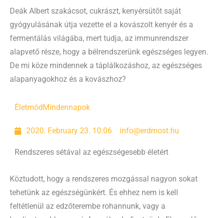
Deák Albert szakácsot, cukrászt, kenyérsütőt saját
gyógyulásának útja vezette el a kovászolt kenyér és a
fermentálás világába, mert tudja, az immunrendszer
alapvető része, hogy a bélrendszerünk egészséges legyen.
De mi köze mindennek a táplálkozáshoz, az egészséges
alapanyagokhoz és a kovászhoz?
Életmód
Mindennapok
2020. February 23. 10:06
info@erdmost.hu
Rendszeres sétával az egészségesebb életért
Köztudott, hogy a rendszeres mozgással nagyon sokat
tehetünk az egészségünkért. És ehhez nem is kell
feltétlenül az edzőterembe rohannunk, vagy a