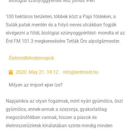
Biológiai szúnyoggyérítés lesz június 9-én
100 hektáros területen, többek közt a Papi földeken, a
Sulák patak mentén és a folyó neves utcákban fogják
elvégezni a földi, biológiai szúnyoggyérítést- mondta el az
Érd FM 101.3 megkeresésére Tetlák Örs alpolgármester.
Életmód
Mindennapok
2020. May 21. 14:12
info@erdmost.hu
Milyen az import eper íze?
Napjainkra az olyan fogalmak, mint nyári gyümölcs, őszi
gyümölcs, ennek-annak a szezonja, gyakorlatilag
megszűnőfélben vannak, hiszen a piacok és
élelmiszerüzletek kínálatában szinte mindig minden