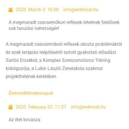
2020. March 3. 10:08
info@erdmost.hu
A megmaradt csecsemőkori reflexek lehetnek felelősek
sok tanulási nehézségért
A megmaradt csecsemőkori reflexek okozta problémákról
és ezek terápiás leépítéséről tartott gyakorlati előadást
Sarlós Erzsébet, a Komplex Szenzomotoros Tréning
kidolgozója, a Lukin László Zeneiskola szakmai
projekthetének keretében.
Életmód
Mindennapok
2020. February 23. 11:37
info@erdmost.hu
Az élet kovásza