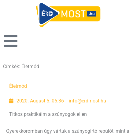
Címkék: Életmód
Page
Page
Page
Page
Életmód
2020. August 5. 06:36
info@erdmost.hu
Titkos praktikáim a szúnyogok ellen
Gyerekkoromban úgy vártuk a szúnyogirtó repülőt, mint a