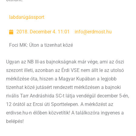
labdarúgás
sport
2018. December 4. 11:01
info@erdmost.hu
Foci MK: Úton a tizenhat közé
Ugyan az NB III-as bajnokságnak már vége, ami az őszi
szezont illeti, azonban az Érdi VSE nem állt le az utolsó
mérkőzése óta, hiszen a Magyar Kupában a legjobb
tizenhat közé jutásért rendezett mérkőzésen a bajnoki
rivális Tarr Andráshida SC-t látja vendégül december 5-én,
12 órától az Ercsi úti Sporttelepen. A mérkőzést az
erdivse.hu-n élőben közvetítik! A találkozóra ingyenes a
belépés!