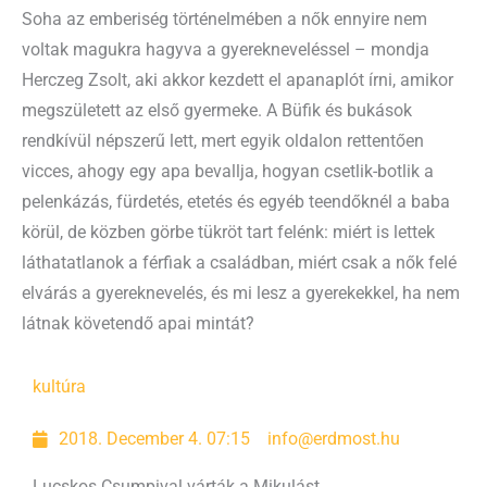
Soha az emberiség történelmében a nők ennyire nem
voltak magukra hagyva a gyerekneveléssel – mondja
Herczeg Zsolt, aki akkor kezdett el apanaplót írni, amikor
megszületett az első gyermeke. A Büfik és bukások
rendkívül népszerű lett, mert egyik oldalon rettentően
vicces, ahogy egy apa bevallja, hogyan csetlik-botlik a
pelenkázás, fürdetés, etetés és egyéb teendőknél a baba
körül, de közben görbe tükröt tart felénk: miért is lettek
láthatatlanok a férfiak a családban, miért csak a nők felé
elvárás a gyereknevelés, és mi lesz a gyerekekkel, ha nem
látnak követendő apai mintát?
kultúra
2018. December 4. 07:15
info@erdmost.hu