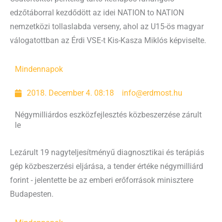
edzőtáborral kezdődött az idei NATION to NATION
nemzetközi tollaslabda verseny, ahol az U15-ös magyar
válogatottban az Érdi VSE-t Kis-Kasza Miklós képviselte.
Mindennapok
2018. December 4. 08:18
info@erdmost.hu
Négymilliárdos eszközfejlesztés közbeszerzése zárult
le
Lezárult 19 nagyteljesítményű diagnosztikai és terápiás
gép közbeszerzési eljárása, a tender értéke négymilliárd
forint - jelentette be az emberi erőforrások minisztere
Budapesten.