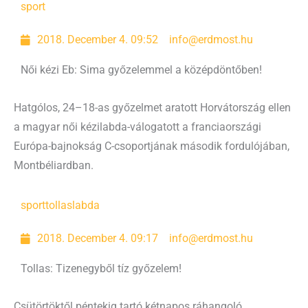
sport
2018. December 4. 09:52
info@erdmost.hu
Női kézi Eb: Sima győzelemmel a középdöntőben!
Hatgólos, 24–18-as győzelmet aratott Horvátország ellen
a magyar női kézilabda-válogatott a franciaországi
Európa-bajnokság C-csoportjának második fordulójában,
Montbéliardban.
sport
tollaslabda
2018. December 4. 09:17
info@erdmost.hu
Tollas: Tizenegyből tíz győzelem!
Csütörtöktől péntekig tartó kétnapos ráhangoló