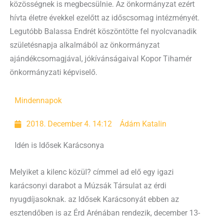
közösségnek is megbecsülnie. Az önkormányzat ezért
hívta életre évekkel ezelőtt az időscsomag intézményét.
Legutóbb Balassa Endrét köszöntötte fel nyolcvanadik
születésnapja alkalmából az önkormányzat
ajándékcsomagjával, jókívánságaival Kopor Tihamér
önkormányzati képviselő.
Mindennapok
2018. December 4. 14:12
Ádám Katalin
Idén is Idősek Karácsonya
Melyiket a kilenc közül? címmel ad elő egy igazi
karácsonyi darabot a Múzsák Társulat az érdi
nyugdíjasoknak. az Idősek Karácsonyát ebben az
esztendőben is az Érd Arénában rendezik, december 13-