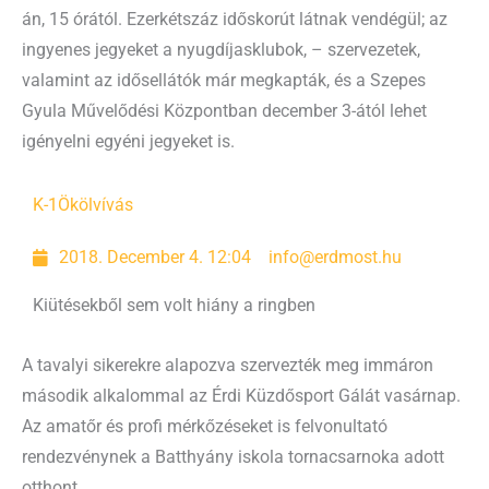
án, 15 órától. Ezerkétszáz időskorút látnak vendégül; az
ingyenes jegyeket a nyugdíjasklubok, – szervezetek,
valamint az idősellátók már megkapták, és a Szepes
Gyula Művelődési Központban december 3-ától lehet
igényelni egyéni jegyeket is.
K-1
Ökölvívás
2018. December 4. 12:04
info@erdmost.hu
Kiütésekből sem volt hiány a ringben
A tavalyi sikerekre alapozva szervezték meg immáron
második alkalommal az Érdi Küzdősport Gálát vasárnap.
Az amatőr és profi mérkőzéseket is felvonultató
rendezvénynek a Batthyány iskola tornacsarnoka adott
otthont.