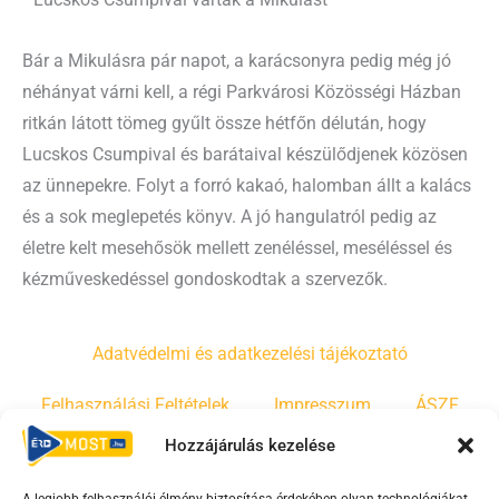
Lucskos Csumpival várták a Mikulást
Bár a Mikulásra pár napot, a karácsonyra pedig még jó
néhányat várni kell, a régi Parkvárosi Közösségi Házban
ritkán látott tömeg gyűlt össze hétfőn délután, hogy
Lucskos Csumpival és barátaival készülődjenek közösen
az ünnepekre. Folyt a forró kakaó, halomban állt a kalács
és a sok meglepetés könyv. A jó hangulatról pedig az
életre kelt mesehősök mellett zenéléssel, meséléssel és
kézműveskedéssel gondoskodtak a szervezők.
Adatvédelmi és adatkezelési tájékoztató
Felhasználási Feltételek
Impresszum
ÁSZF
Hozzájárulás kezelése
Irányelvek
Moderálási szabályzat