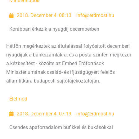
Mindennapok
2018. December 4. 08:13
info@erdmost.hu
Korábban érkezik a nyugdíj decemberben
Hétfőn megérkeztek az átutalással folyósított decemberi
nyugdíjak a bankszámlákra, és a posta szintén megkezdi
a kézbesítést - közölte az Emberi Erőforrások
Minisztériumának család- és ifjúságügyért felelős
államtitkára budapesti sajtótájékoztatóján.
Életmód
2018. December 4. 07:19
info@erdmost.hu
Csendes apaforradalom büfikkel és bukásokkal