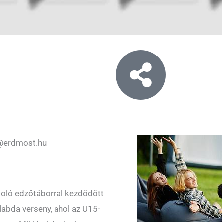
@erdmost.hu
goló edzőtáborral kezdődött
abda verseny, ahol az U15-