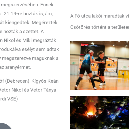
m megszerzésében. Ennek
l 21:19-re hozták is, ám,
A Fő utca lakói maradtak ví
it kiengedtek. Megérezték
Csőtörés történt a területe
re hozták a szettet. A
n Nikol és Miki megrázták
rodukálva esélyt sem adtak
így megszerezve maguknak a
 az aranyérmet.
tóf (Debrecen), Kígyós Keán
etor Nikol és Vetor Tánya
rdi VSE)