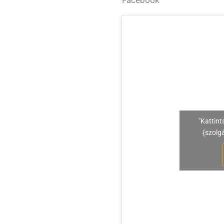
"Kattint
{szolg