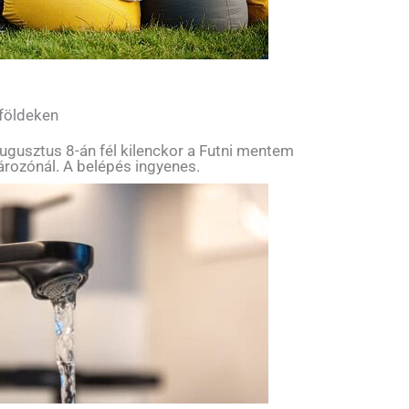
 földeken
ugusztus 8-án fél kilenckor a Futni mentem
tározónál. A belépés ingyenes.