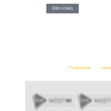
ÉRDI ÚJSÁG
Programok
Váro