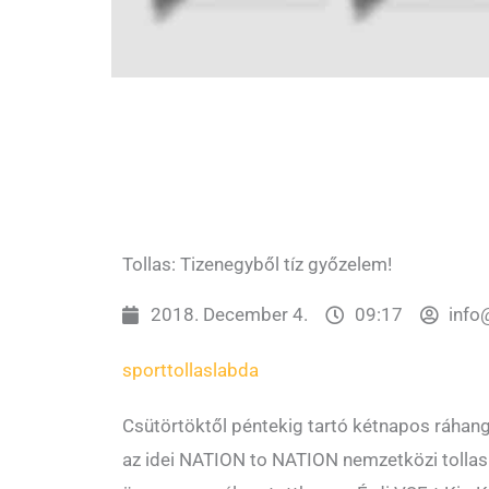
Tollas: Tizenegyből tíz győzelem!
2018. December 4.
09:17
info
sport
tollaslabda
Csütörtöktől péntekig tartó kétnapos ráhan
az idei NATION to NATION nemzetközi tollasl