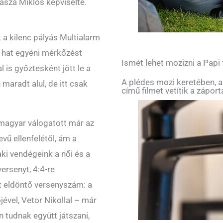
asza Miklós képviselte.
a kilenc pályás Multialarm
 hat egyéni mérkőzést
Ismét lehet mozizni a Papi
 is győztesként jött le a
A plédes mozi keretében, a
 maradt alul, de itt csak
című filmet vetítik a zápor
magyar válogatott már az
vű ellenfelétől, ám a
ki vendégeink a női és a
versenyt, 4:4-re
nt eldöntő versenyszám: a
ével, Vetor Nikollal – már
tudnak együtt játszani,