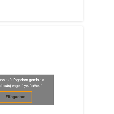
son az 'Elfogadom' gombra a
áltatás} engedélyezéséhez"
Elfogadom