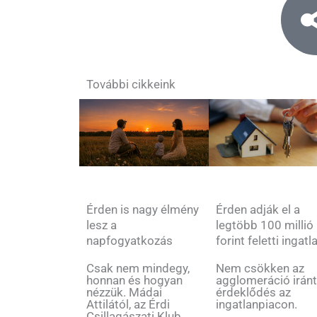
További cikkeink
Érden is nagy élmény
Érden adják el a
lesz a
legtöbb 100 millió
napfogyatkozás
forint feletti ingatl
Csak nem mindegy,
Nem csökken az
honnan és hogyan
agglomeráció iránt
nézzük. Mádai
érdeklődés az
Attilától, az Érdi
ingatlanpiacon.
Csillagászati Klub