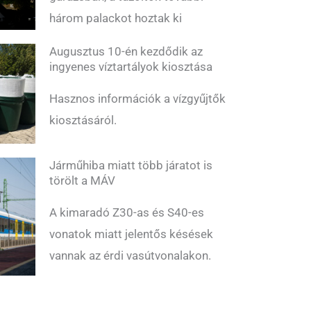
három palackot hoztak ki
Augusztus 10-én kezdődik az
ingyenes víztartályok kiosztása
Hasznos információk a vízgyűjtők
kiosztásáról.
Járműhiba miatt több járatot is
törölt a MÁV
A kimaradó Z30-as és S40-es
vonatok miatt jelentős késések
vannak az érdi vasútvonalakon.