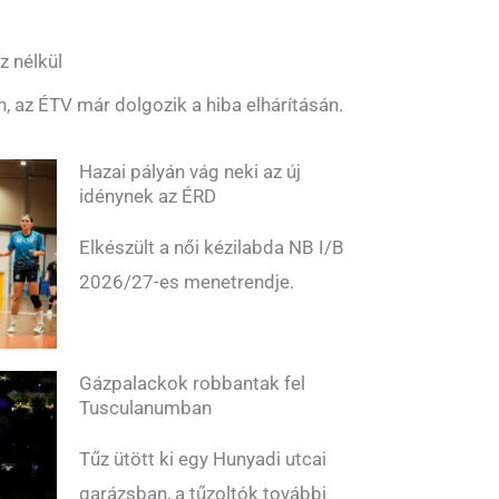
z nélkül
n, az ÉTV már dolgozik a hiba elhárításán.
Hazai pályán vág neki az új
idénynek az ÉRD
Elkészült a női kézilabda NB I/B
2026/27-es menetrendje.
Gázpalackok robbantak fel
Tusculanumban
Tűz ütött ki egy Hunyadi utcai
garázsban, a tűzoltók további