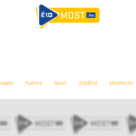
snapló
Kultúra
Sport
ZöldÉrd
Minden hír