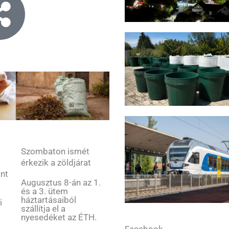
Szombaton ismét
érkezik a zöldjárat
ant
Augusztus 8-án az 1.
és a 3. ütem
háztartásaiból
i
szállítja el a
nyesedéket az ÉTH.
Facebook