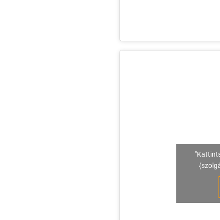
"Kattint
{szolg