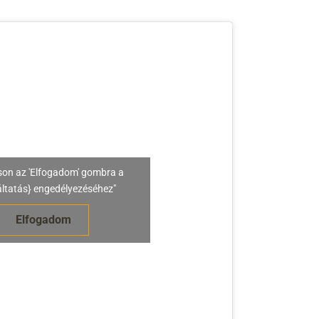
son az 'Elfogadom' gombra a
áltatás} engedélyezéséhez"
Elfogadom