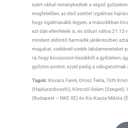
ezért okkal reménykedtek a végső győzele
megfelelően, az első szettet izgalmas hajráva
hogy izgalmasabb legyen, a másodikban kics
ezt dán ellenfeleik is, és stílust váltva 21:12-
mindent eldöntő harmadik játékrészben aztá
magukat, szebbnél-szebb labdameneteket p
rá, hogy kicsússzon kezükből a győzelem, 
győztes pontot, ezzel pedig a válogatottnak
Tagok:
Kovács Fanni, Orosz Tekla, Tóth Kris
(Hajdúszoboszló), Könczöl Ádám (Szeged), V
(Budapest – NKE SE) és Kis-Kasza Miklós (É