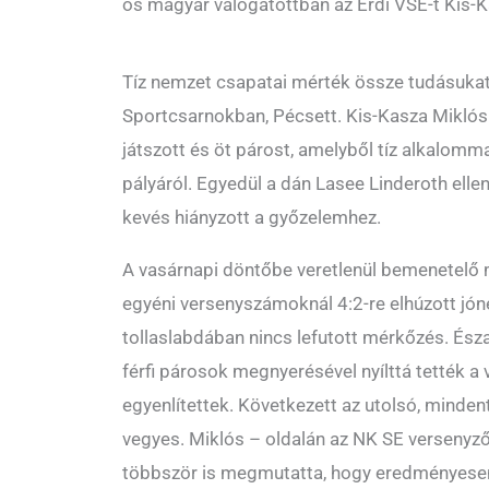
ös magyar válogatottban az Érdi VSE-t Kis-K
Tíz nemzet csapatai mérték össze tudásukat 
Sportcsarnokban, Pécsett. Kis-Kasza Miklós
játszott és öt párost, amelyből tíz alkalommal
pályáról. Egyedül a dán Lasee Linderoth ellen
kevés hiányzott a győzelemhez.
A vasárnapi döntőbe veretlenül bemenetelő 
egyéni versenyszámoknál 4:2-re elhúzott jóne
tollaslabdában nincs lefutott mérkőzés. Észa
férfi párosok megnyerésével nyílttá tették a 
egyenlítettek. Következett az utolsó, minde
vegyes. Miklós – oldalán az NK SE versenyzőj
többször is megmutatta, hogy eredményesen 