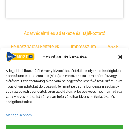
Adatvédelmi és adatkezelési tájékoztató
Felhasználási Feltételek
Impresszum
ÁSZF
Hozzájárulás kezelése
Irányelvek
Moderálási szabályzat
A legjobb felhasználói élmény biztosítása érdekében olyan technológiákat
használunk, mint a cookie-k (sütik) az eszközadatok tárolására és/vagy
F
Y
T
elérésére. Ezen technológiákba való beleegyezése lehetővé teszi számunkra,
a
o
i
hogy olyan adatokat dolgozzunk fel, mint például a böngészési szokások
vagy az egyedi azonosítók ezen az oldalon. A beleegyezés meg nem adása
c
u
k
vagy visszavonása hátrányosan befolyásolhat bizonyos funkciókat és
e
t
t
szolgáltatásokat.
b
u
o
o
b
k
Manage services
o
e
Az Érd Média médiaszolgáltatási tevékenységét a