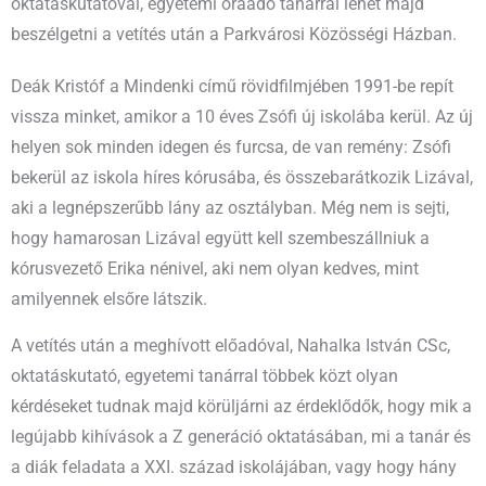
oktatáskutatóval, egyetemi óraadó tanárral lehet majd
beszélgetni a vetítés után a Parkvárosi Közösségi Házban.
Deák Kristóf a Mindenki című rövidfilmjében 1991-be repít
vissza minket, amikor a 10 éves Zsófi új iskolába kerül. Az új
helyen sok minden idegen és furcsa, de van remény: Zsófi
bekerül az iskola híres kórusába, és összebarátkozik Lizával,
aki a legnépszerűbb lány az osztályban. Még nem is sejti,
hogy hamarosan Lizával együtt kell szembeszállniuk a
kórusvezető Erika nénivel, aki nem olyan kedves, mint
amilyennek elsőre látszik.
A vetítés után a meghívott előadóval, Nahalka István CSc,
oktatáskutató, egyetemi tanárral többek közt olyan
kérdéseket tudnak majd körüljárni az érdeklődők, hogy mik a
legújabb kihívások a Z generáció oktatásában, mi a tanár és
a diák feladata a XXI. század iskolájában, vagy hogy hány