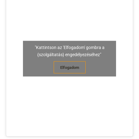
"Kattintson az 'Elfogadom' gombra a
{szolgáltatás} engedélyezéséhez"
Elfogadom