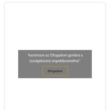
"Kattintson az 'Elfogadom' gombra a
{szolgáltatás} engedélyezéséhez"
Elfogadom