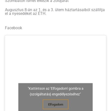
Szombaton ismét érkezik a zöldjárat
Augusztus 8-án az 1. és a 3. ütem háztartásaiból szállítja
el a nyesedéket az ÉTH.
Facebook
"Kattintson az 'Elfogadom' gombra a
{szolgáltatás} engedélyezéséhez"
Elfogadom