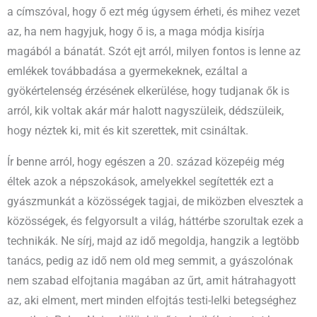
a címszóval, hogy ő ezt még úgysem érheti, és mihez vezet
az, ha nem hagyjuk, hogy ő is, a maga módja kisírja
magából a bánatát. Szót ejt arról, milyen fontos is lenne az
emlékek továbbadása a gyermekeknek, ezáltal a
gyökértelenség érzésének elkerülése, hogy tudjanak ők is
arról, kik voltak akár már halott nagyszüleik, dédszüleik,
hogy néztek ki, mit és kit szerettek, mit csináltak.
Ír benne arról, hogy egészen a 20. század közepéig még
éltek azok a népszokások, amelyekkel segítették ezt a
gyászmunkát a közösségek tagjai, de miközben elvesztek a
közösségek, és felgyorsult a világ, háttérbe szorultak ezek a
technikák. Ne sírj, majd az idő megoldja, hangzik a legtöbb
tanács, pedig az idő nem old meg semmit, a gyászolónak
nem szabad elfojtania magában az űrt, amit hátrahagyott
az, aki elment, mert minden elfojtás testi-lelki betegséghez