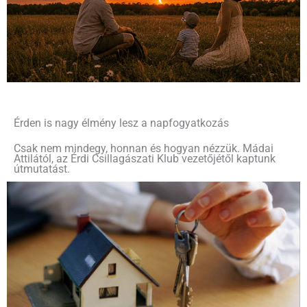
Érden is nagy élmény lesz a napfogyatkozás
Csak nem mindegy, honnan és hogyan nézzük. Mádai
Attilától, az Érdi Csillagászati Klub vezetőjétől kaptunk
útmutatást.