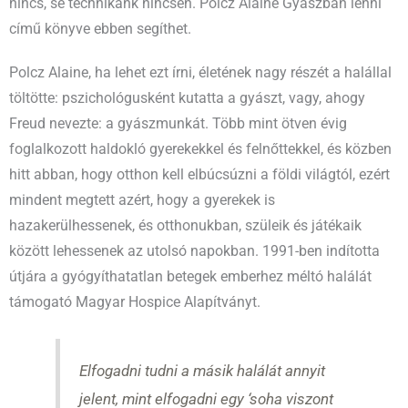
nincs, se technikánk nincsen. Polcz Alaine Gyászban lenni
című könyve ebben segíthet.
Polcz Alaine, ha lehet ezt írni, életének nagy részét a halállal
töltötte: pszichológusként kutatta a gyászt, vagy, ahogy
Freud nevezte: a gyászmunkát. Több mint ötven évig
foglalkozott haldokló gyerekekkel és felnőttekkel, és közben
hitt abban, hogy otthon kell elbúcsúzni a földi világtól, ezért
mindent megtett azért, hogy a gyerekek is
hazakerülhessenek, és otthonukban, szüleik és játékaik
között lehessenek az utolsó napokban. 1991-ben indította
útjára a gyógyíthatatlan betegek emberhez méltó halálát
támogató Magyar Hospice Alapítványt.
Elfogadni tudni a másik halálát annyit
jelent, mint elfogadni egy ‘soha viszont