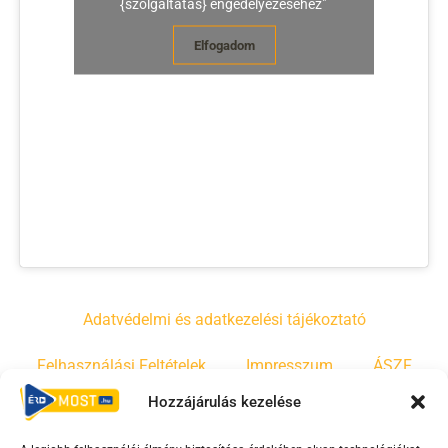
{szolgáltatás} engedélyezéséhez"
Elfogadom
Adatvédelmi és adatkezelési tájékoztató
Felhasználási Feltételek
Impresszum
ÁSZF
Hozzájárulás kezelése
Irányelvek
Moderálási szabályzat