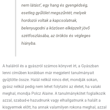
nem látást’, egy hang és gyengédség,
esetleg gyűlölet megszűntét, melyek
hordozói voltak a kapcsolatnak,
belenyugodni a közösen elképzelt jövő
szétfoszlásába, az örökös és végleges
hiányba.
A halálról és a gyászról számos könyvet írt, a Gyászban
lenni címűben korábban már megjelent tanulmányait
gyűjtötte össze. Halál nélkül nincs élet, mondják sokan,
gyász nélkül pedig nem lehet folytatni az életet, ha valaki
meghal, mondja Polcz Alaine. A tanulmánykötet foglalkozik
azzal, szabad-e hazudnunk vagy elhallgatnunk a halált a
kisgyermek előtt, ha annak valamilyen rokona meghal, azzal