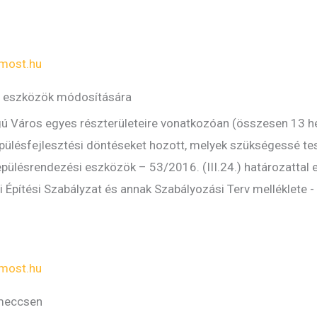
most.hu
si eszközök módosítására
 Város egyes részterületeire vonatkozóan (összesen 13 hely
epülésfejlesztési döntéseket hozott, melyek szükségessé te
pülésrendezési eszközök – 53/2016. (III.24.) határozattal e
yi Építési Szabályzat és annak Szabályozási Terv melléklete - 
most.hu
 meccsen