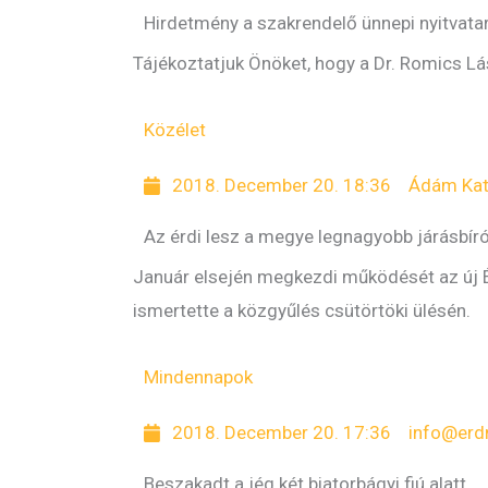
Hirdetmény a szakrendelő ünnepi nyitvata
Tájékoztatjuk Önöket, hogy a Dr. Romics Lá
Közélet
2018. December 20. 18:36
Ádám Kat
Az érdi lesz a megye legnagyobb járásbír
Január elsején megkezdi működését az új Ér
ismertette a közgyűlés csütörtöki ülésén.
Mindennapok
2018. December 20. 17:36
info@erd
Beszakadt a jég két biatorbágyi fiú alatt