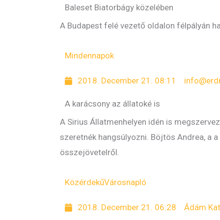
Baleset Biatorbágy közelében
A Budapest felé vezető oldalon félpályán h
Mindennapok
2018. December 21. 08:11
info@erd
A karácsony az állatoké is
A Sirius Állatmenhelyen idén is megszervez
szeretnék hangsúlyozni. Böjtös Andrea, a a
összejövetelről.
Közérdekű
Városnapló
2018. December 21. 06:28
Ádám Kat