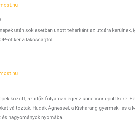
most.hu
e
epek után sok esetben unott teherként az utcára kerülnek, í
OP-ot kér a lakosságtól.
most.hu
epek között, az idők folyamán egész ünnepsor épült köré. E
at változtak. Hudák Ágnessel, a Kisharang gyermek- és a M
ok és hagyományok nyomába.