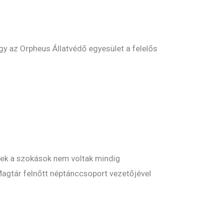
gy az Orpheus Állatvédő egyesület a felelős
zek a szokások nem voltak mindig
agtár felnőtt néptánccsoport vezetőjével