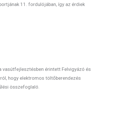
rtjának 11. fordulójában, így az érdiek
a vasútfejlesztésben érintett Felvigyázó és
arról, hogy elektromos töltőberendezés
űlési összefoglaló.