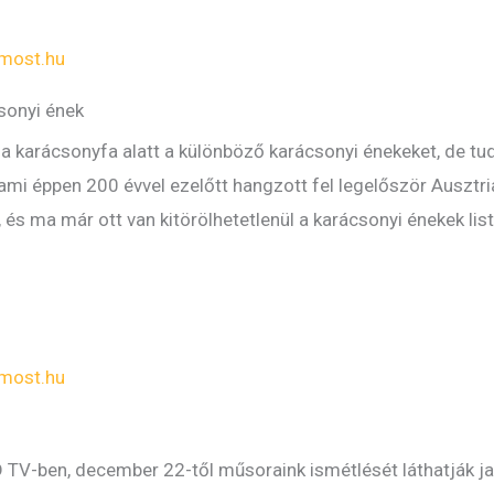
most.hu
sonyi ének
 a karácsonyfa alatt a különböző karácsonyi énekeket, de tu
 ami éppen 200 évvel ezelőtt hangzott fel legelőször Ausztr
és ma már ott van kitörölhetetlenül a karácsonyi énekek list
most.hu
 TV-ben, december 22-től műsoraink ismétlését láthatják ja