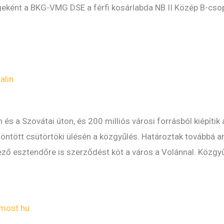
ként a BKG-VMG DSE a férfi kosárlabda NB II Közép B-csopo
alin
s a Szovátai úton, és 200 milliós városi forrásból kiépítik 
 döntött csütörtöki ülésén a közgyűlés. Határoztak továbbá 
kező esztendőre is szerződést köt a város a Volánnal. Közgy
most.hu