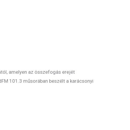
ától, amelyen az összefogás erejét
ÉrdFM 101.3 műsorában beszélt a karácsonyi