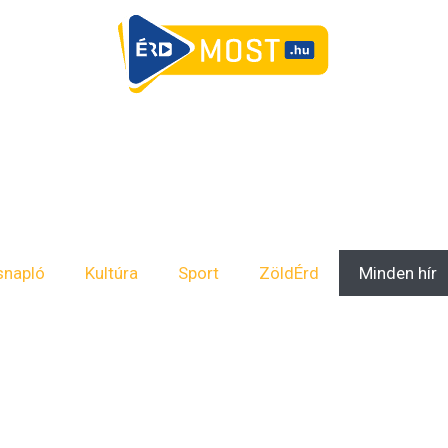
snapló
Kultúra
Sport
ZöldÉrd
Minden hír