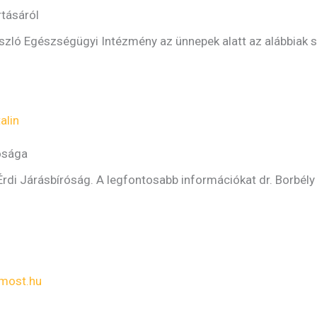
rtásáról
szló Egészségügyi Intézmény az ünnepek alatt az alábbiak s
alin
ósága
di Járásbíróság. A legfontosabb információkat dr. Borbély A
most.hu