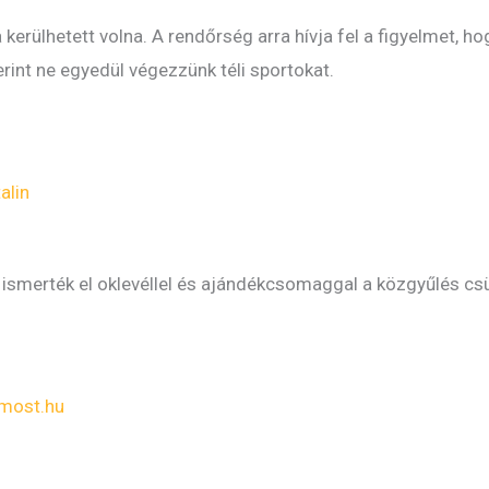
 kerülhetett volna. A rendőrség arra hívja fel a figyelmet, h
int ne egyedül végezzünk téli sportokat.
alin
ismerték el oklevéllel és ajándékcsomaggal a közgyűlés csü
most.hu