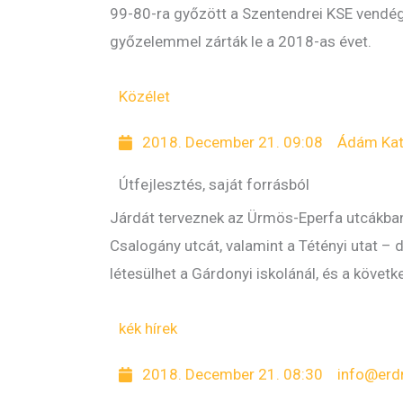
99-80-ra győzött a Szentendrei KSE vendége
győzelemmel zárták le a 2018-as évet.
Közélet
2018. December 21. 09:08
Ádám Kat
Útfejlesztés, saját forrásból
Járdát terveznek az Ürmös-Eperfa utcákban é
Csalogány utcát, valamint a Tétényi utat –
létesülhet a Gárdonyi iskolánál, és a követ
kék hírek
2018. December 21. 08:30
info@erd