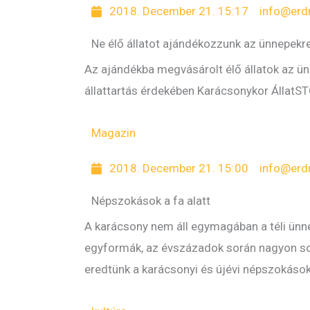
g
g
g
g
g
g
g
2018. December 21. 15:17
info@erd
e
e
e
e
e
e
e
Ne élő állatot ajándékozzunk az ünnepekr
Az ajándékba megvásárolt élő állatok az ünn
állattartás érdekében Karácsonykor ÁllatST
Magazin
2018. December 21. 15:00
info@erd
Népszokások a fa alatt
A karácsony nem áll egymagában a téli ünn
egyformák, az évszázadok során nagyon sok
eredtünk a karácsonyi és újévi népszokás