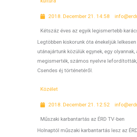
kultúra
2018. December 21. 14:58
info@erd
Kétszáz éves az egyik legismertebb karác
Legtöbben kiskorunk óta énekeljük lelkesen
utánajártunk közülük egynek, egy olyannak,
megismerték, számos nyelvre lefordították, 
Csendes éj történetéről.
Közélet
2018. December 21. 12:52
info@erd
Műszaki karbantartás az ÉRD TV-ben
Holnaptól műszaki karbantartás lesz az ÉRD