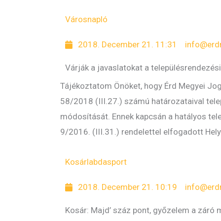
Városnapló
2018. December 21. 11:31
info@erd
Várják a javaslatokat a településrendezé
Tájékoztatom Önöket, hogy Érd Megyei Jogú
58/2018 (III.27.) számú határozataival tel
módosítását. Ennek kapcsán a hatályos tele
9/2016. (III.31.) rendelettel elfogadott Hel
Kosárlabda
sport
2018. December 21. 10:19
info@erd
Kosár: Majd’ száz pont, győzelem a záró