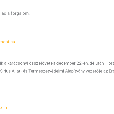
alad a forgalom.
most.hu
ik a karácsonyi összejövetelt december 22-én, délután 1 ór
 Sirius Állat- és Természetvédelmi Alapítvány vezetője az 
alin